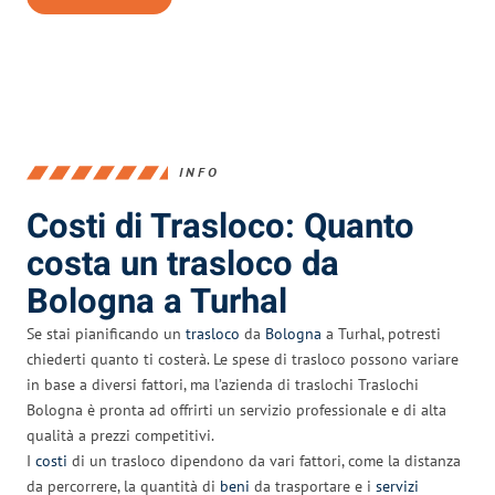
INFO
Costi di Trasloco: Quanto
costa un trasloco da
Bologna a Turhal
Se stai pianificando un
trasloco
da
Bologna
a Turhal, potresti
chiederti quanto ti costerà. Le spese di trasloco possono variare
in base a diversi fattori, ma l’azienda di traslochi Traslochi
Bologna è pronta ad offrirti un servizio professionale e di alta
qualità a prezzi competitivi.
I
costi
di un trasloco dipendono da vari fattori, come la distanza
da percorrere, la quantità di
beni
da trasportare e i
servizi