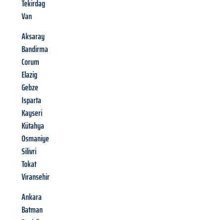
Tekirdag
Van
Aksaray
Bandirma
Corum
Elazig
Gebze
Isparta
Kayseri
Kütahya
Osmaniye
Silivri
Tokat
Viransehir
Ankara
Batman