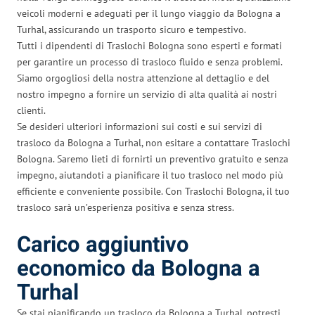
veicoli moderni e adeguati per il lungo viaggio da Bologna a
Turhal, assicurando un trasporto sicuro e tempestivo.
Tutti i dipendenti di Traslochi Bologna sono esperti e formati
per garantire un processo di trasloco fluido e senza problemi.
Siamo orgogliosi della nostra attenzione al dettaglio e del
nostro impegno a fornire un servizio di alta qualità ai nostri
clienti.
Se desideri ulteriori informazioni sui costi e sui servizi di
trasloco da Bologna a Turhal, non esitare a contattare Traslochi
Bologna. Saremo lieti di fornirti un preventivo gratuito e senza
impegno, aiutandoti a pianificare il tuo trasloco nel modo più
efficiente e conveniente possibile. Con Traslochi Bologna, il tuo
trasloco sarà un’esperienza positiva e senza stress.
Carico aggiuntivo
economico da Bologna a
Turhal
Se stai pianificando un trasloco da Bologna a Turhal, potresti