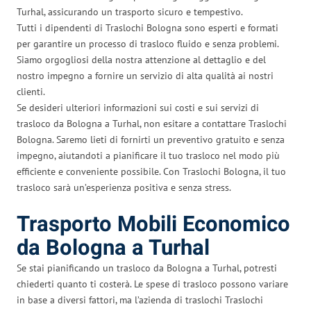
Turhal, assicurando un trasporto sicuro e tempestivo.
Tutti i dipendenti di Traslochi Bologna sono esperti e formati
per garantire un processo di trasloco fluido e senza problemi.
Siamo orgogliosi della nostra attenzione al dettaglio e del
nostro impegno a fornire un servizio di alta qualità ai nostri
clienti.
Se desideri ulteriori informazioni sui costi e sui servizi di
trasloco da Bologna a Turhal, non esitare a contattare Traslochi
Bologna. Saremo lieti di fornirti un preventivo gratuito e senza
impegno, aiutandoti a pianificare il tuo trasloco nel modo più
efficiente e conveniente possibile. Con Traslochi Bologna, il tuo
trasloco sarà un’esperienza positiva e senza stress.
Trasporto Mobili Economico
da Bologna a Turhal
Se stai pianificando un trasloco da Bologna a Turhal, potresti
chiederti quanto ti costerà. Le spese di trasloco possono variare
in base a diversi fattori, ma l’azienda di traslochi Traslochi