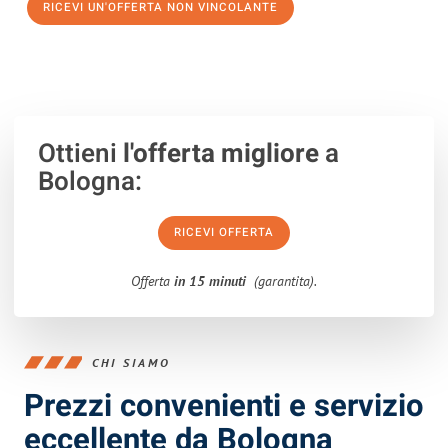
RICEVI UN'OFFERTA NON VINCOLANTE
100% non vincolante – Risposta garantita entro 15 minuti.
Ottieni
l'offerta migliore
a
Bologna:
RICEVI OFFERTA
Offerta
in 15 minuti
(garantita).
CHI SIAMO
Prezzi convenienti e servizio
eccellente da Bologna