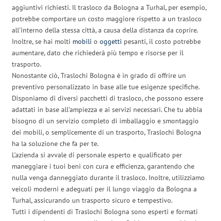
aggiuntivi richiesti. Il trasloco da Bologna a Turhal, per esempio,
potrebbe comportare un costo maggiore rispetto a un trasloco
all’interno della stessa città, a causa della distanza da coprire.
Inoltre, se hai molti
mobili
o
oggetti
pesanti, il costo potrebbe
aumentare, dato che richiederà più tempo e risorse per il
trasporto.
Nonostante ciò, Traslochi Bologna è in grado di offrire un
preventivo personalizzato in base alle tue esigenze specifiche.
Disponiamo di diversi pacchetti di trasloco, che possono essere
adattati in base all’ampiezza e ai servizi necessari. Che tu abbia
bisogno di un servizio completo di imballaggio e smontaggio
dei mobili, o semplicemente di un trasporto, Traslochi Bologna
ha la soluzione che fa per te.
L’azienda si avvale di personale esperto e qualificato per
maneggiare i tuoi beni con cura e efficienza, garantendo che
nulla venga danneggiato durante il trasloco. Inoltre, utilizziamo
veicoli moderni e adeguati per il lungo viaggio da Bologna a
Turhal, assicurando un trasporto sicuro e tempestivo.
Tutti i dipendenti di Traslochi Bologna sono esperti e formati