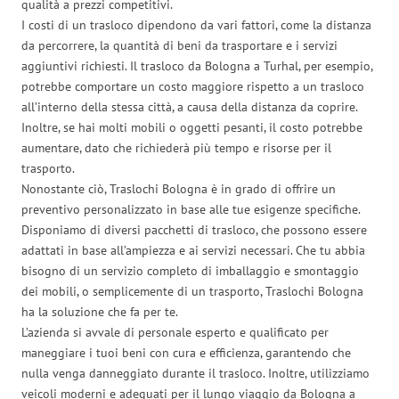
qualità a prezzi competitivi.
I costi di un trasloco dipendono da vari fattori, come la distanza
da percorrere, la quantità di beni da trasportare e i servizi
aggiuntivi richiesti. Il trasloco da Bologna a Turhal, per esempio,
potrebbe comportare un costo maggiore rispetto a un trasloco
all’interno della stessa città, a causa della distanza da coprire.
Inoltre, se hai molti mobili o oggetti pesanti, il costo potrebbe
aumentare, dato che richiederà più tempo e risorse per il
trasporto.
Nonostante ciò, Traslochi Bologna è in grado di offrire un
preventivo personalizzato in base alle tue esigenze specifiche.
Disponiamo di diversi pacchetti di trasloco, che possono essere
adattati in base all’ampiezza e ai servizi necessari. Che tu abbia
bisogno di un servizio completo di imballaggio e smontaggio
dei mobili, o semplicemente di un trasporto, Traslochi Bologna
ha la soluzione che fa per te.
L’azienda si avvale di personale esperto e qualificato per
maneggiare i tuoi beni con cura e efficienza, garantendo che
nulla venga danneggiato durante il trasloco. Inoltre, utilizziamo
veicoli moderni e adeguati per il lungo viaggio da Bologna a