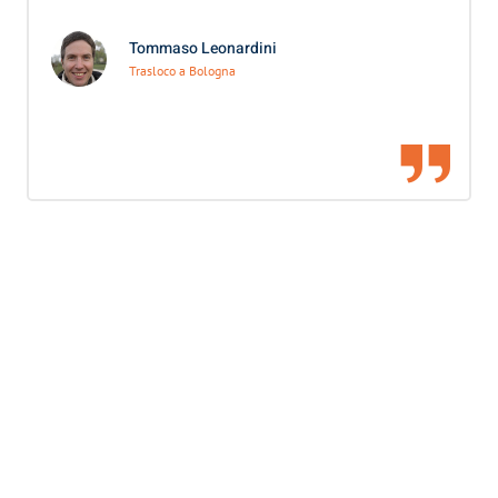
Tommaso Leonardini
Trasloco a Bologna