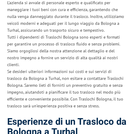
L’azienda si avvale di personale esperto e qualificato per
maneggiare i tuoi beni con cura e efficienza, garantendo che
nulla venga danneggiato durante il trasloco. Inoltre, utilizziamo
veicoli moderni e adeguati per il lungo viaggio da Bologna a
Turhal, assicurando un trasporto sicuro e tempestivo.
Tutti i dipendenti di Traslochi Bologna sono esperti e formati
per garantire un processo di trasloco fluido e senza problemi.
Siamo orgogliosi della nostra attenzione al dettaglio e del
nostro impegno a fornire un servizio di alta qualità ai nostri
clienti.
Se desideri ulteriori informazioni sui costi e sui servizi di
trasloco da Bologna a Turhal, non esitare a contattare Traslochi
Bologna. Saremo lieti di fornirti un preventivo gratuito e senza
impegno, aiutandoti a pianificare il tuo trasloco nel modo più
efficiente e conveniente possibile. Con Traslochi Bologna, il tuo
trasloco sarà un’esperienza positiva e senza stress.
Esperienze di un Trasloco da
Bologna a Turhal