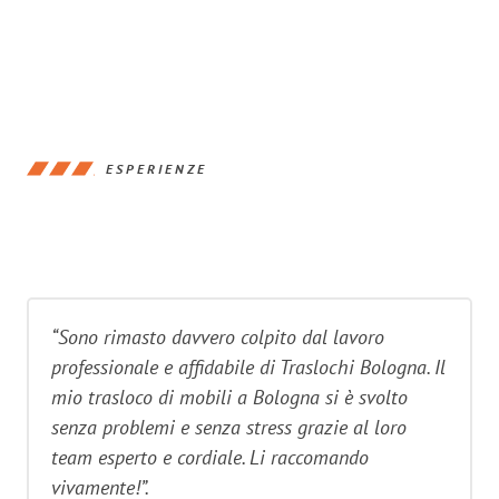
ESPERIENZE
“Sono rimasto davvero colpito dal lavoro
professionale e affidabile di Traslochi Bologna. Il
mio trasloco di mobili a Bologna si è svolto
senza problemi e senza stress grazie al loro
team esperto e cordiale. Li raccomando
vivamente!”.