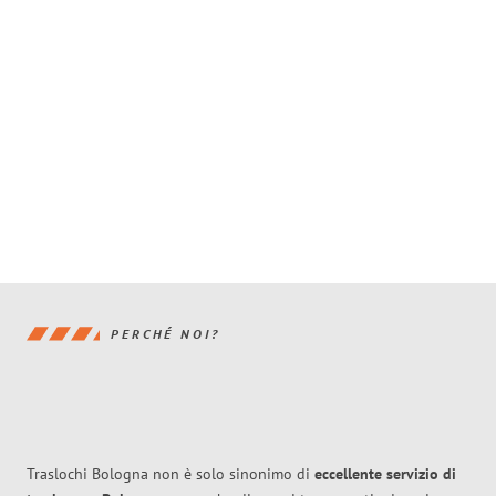
PERCHÉ NOI?
Traslochi Bologna non è solo sinonimo di
eccellente
servizio di