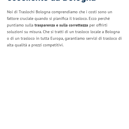
Noi di Traslochi Bologna comprendiamo che i costi sono un
fattore cruciale quando si pianifica il trasloco. Ecco perché
puntiamo sulla
trasparenza e sulla correttezza
per offrirti
soluzioni su misura. Che si tratti di un trasloco locale a Bologna
o di un trasloco in tutta Europa, garantiamo servizi di trasloco di
alta qualità a prezzi competitivi.