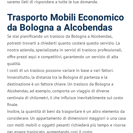
saremo lieti di rispondere a tutte le tue domande.
Trasporto Mobili Economico
da Bologna a Alcobendas
Se stai pianificando un trasloco da Bologna a Alcobendas,
potresti trovarti a chiederti quanto costerà questo servizio. La
nostra azienda, specializzata in servizi di trasloco professionali,
offre prezzi equi e competitivi, garantendo un servizio di alta
qualità.
I costi di un trasloco possono variare in base a vari fattori.
Innanzitutto, la distanza tra la Bologna di partenza e la
destinazione è un fattore chiave. Un trasloco da Bologna a
Alcobendas, ad esempio, comporta un viaggio di diverse
centinaia di chilometri, il che influisce inevitabilmente sul costo
finale.
Inoltre, la quantità di beni da trasportare è un altro elemento da
considerare. Un appartamento di dimensioni maggiori o una casa
con molti mobili o oggetti pesanti richiederà più tempo e risorse
per essere traslocato, aumentando così il costo.