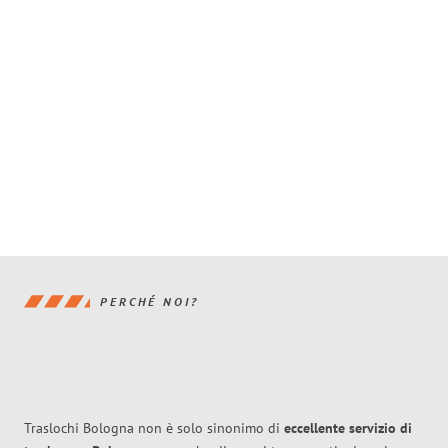
PERCHÉ NOI?
Traslochi Bologna non è solo sinonimo di
eccellente
servizio di