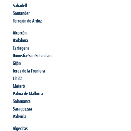
Sabadell
Santander
Torrejón de Ardoz
Alcorcón
Badalona
Cartagena
Donostia-San Sebastian
Gijón
Jerez de la Frontera
Lleida
Mataró
Palma de Mallorca
Salamanca
Saragozzaa
Valencia
Algeciras