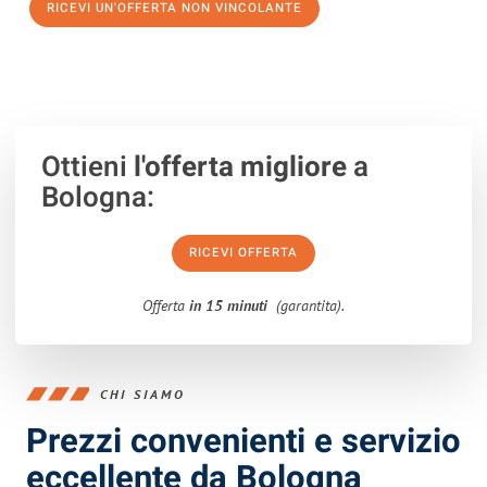
RICEVI UN'OFFERTA NON VINCOLANTE
100% non vincolante – Risposta garantita entro 15 minuti.
Ottieni
l'offerta migliore
a
Bologna:
RICEVI OFFERTA
Offerta
in 15 minuti
(garantita).
CHI SIAMO
Prezzi convenienti e servizio
eccellente da Bologna