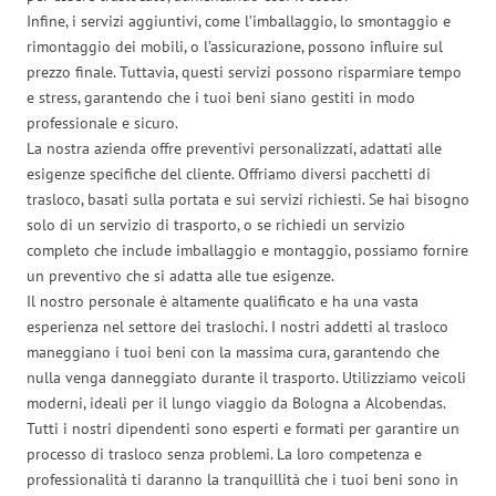
Infine, i servizi aggiuntivi, come l’imballaggio, lo smontaggio e
rimontaggio dei mobili, o l’assicurazione, possono influire sul
prezzo finale. Tuttavia, questi servizi possono risparmiare tempo
e stress, garantendo che i tuoi beni siano gestiti in modo
professionale e sicuro.
La nostra azienda offre preventivi personalizzati, adattati alle
esigenze specifiche del cliente. Offriamo diversi pacchetti di
trasloco, basati sulla portata e sui servizi richiesti. Se hai bisogno
solo di un servizio di trasporto, o se richiedi un servizio
completo che include imballaggio e montaggio, possiamo fornire
un preventivo che si adatta alle tue esigenze.
Il nostro personale è altamente qualificato e ha una vasta
esperienza nel settore dei traslochi. I nostri addetti al trasloco
maneggiano i tuoi beni con la massima cura, garantendo che
nulla venga danneggiato durante il trasporto. Utilizziamo veicoli
moderni, ideali per il lungo viaggio da Bologna a Alcobendas.
Tutti i nostri dipendenti sono esperti e formati per garantire un
processo di trasloco senza problemi. La loro competenza e
professionalità ti daranno la tranquillità che i tuoi beni sono in