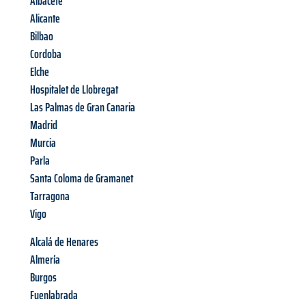
Albacete
Alicante
Bilbao
Cordoba
Elche
Hospitalet de Llobregat
Las Palmas de Gran Canaria
Madrid
Murcia
Parla
Santa Coloma de Gramanet
Tarragona
Vigo
Alcalá de Henares
Almería
Burgos
Fuenlabrada