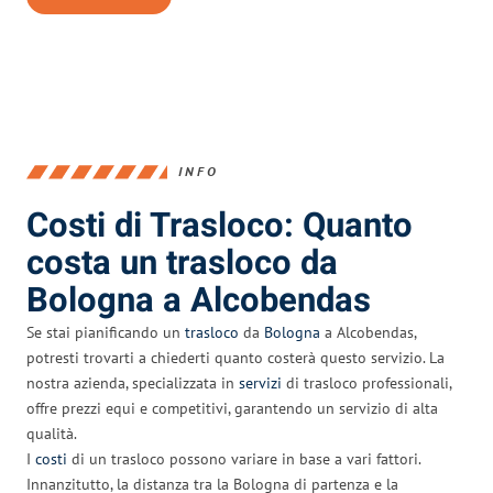
INFO
Costi di Trasloco: Quanto
costa un trasloco da
Bologna a Alcobendas
Se stai pianificando un
trasloco
da
Bologna
a Alcobendas,
potresti trovarti a chiederti quanto costerà questo servizio. La
nostra azienda, specializzata in
servizi
di trasloco professionali,
offre prezzi equi e competitivi, garantendo un servizio di alta
qualità.
I
costi
di un trasloco possono variare in base a vari fattori.
Innanzitutto, la distanza tra la Bologna di partenza e la