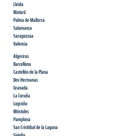
Lleida
Mataró
Palma de Mallorca
Salamanca
Saragozzaa
Valencia
Algeciras
Barcellona
Castellón de la Plana
Dos Hermanas
Granada
La Coruña
Logroño
Móstoles
Pamplona
San Cristóbal de la Laguna
Siviglia