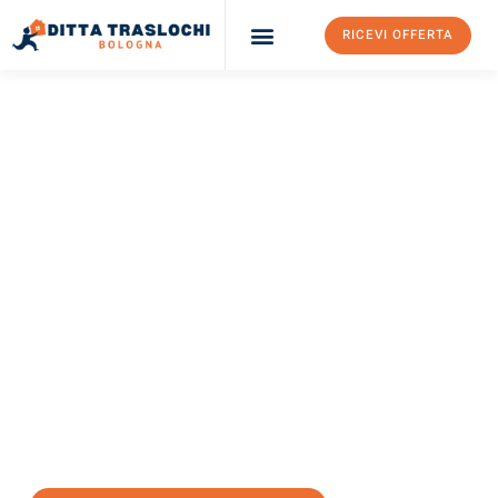
RICEVI OFFERTA
Ditta Traslochi Bologna
Servizi Traslochi Bologna
Costi e prezzi
TRASLOCHI BOLOGNA
Traslochi Bologna
Pamplona
Il tuo trasloco Bologna Pamplona può essere così facile!
Sperimenta il nostro
servizio di prima classe
e assicurati i
migliori prezzi in Bologna
.
Richiedo ora la tua offerta personalizzata e fai il primo passo
verso un trasloco senza stress a Pamplona