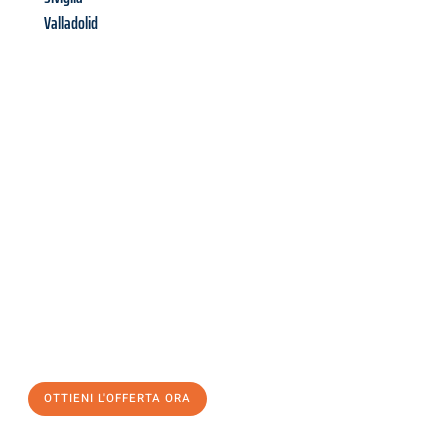
Valladolid
Richiedi ora la tua
offerta
al
miglior
prezzo !
Inviateci adesso la vostra richiesta non vincolante e
assicuratevi la vostra
offerta di trasloco per le vostre esigenze
a Bologna
al miglior prezzo! Approfitta dell’occasione per
un
trasloco senza stress
e con il massimo comfort:
OTTIENI L'OFFERTA ORA