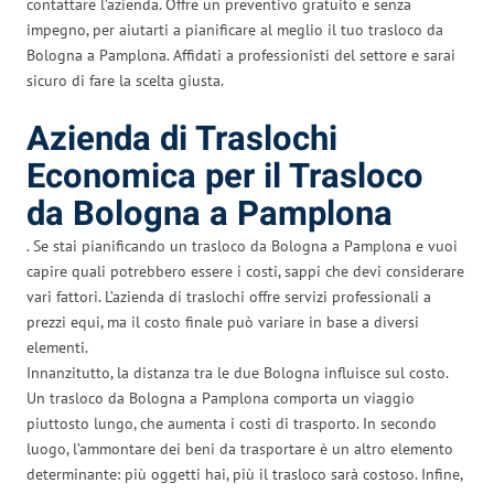
contattare l’azienda. Offre un preventivo gratuito e senza
impegno, per aiutarti a pianificare al meglio il tuo trasloco da
Bologna a Pamplona. Affidati a professionisti del settore e sarai
sicuro di fare la scelta giusta.
Azienda di Traslochi
Economica per il Trasloco
da Bologna a Pamplona
. Se stai pianificando un trasloco da Bologna a Pamplona e vuoi
capire quali potrebbero essere i costi, sappi che devi considerare
vari fattori. L’azienda di traslochi offre servizi professionali a
prezzi equi, ma il costo finale può variare in base a diversi
elementi.
Innanzitutto, la distanza tra le due Bologna influisce sul costo.
Un trasloco da Bologna a Pamplona comporta un viaggio
piuttosto lungo, che aumenta i costi di trasporto. In secondo
luogo, l’ammontare dei beni da trasportare è un altro elemento
determinante: più oggetti hai, più il trasloco sarà costoso. Infine,