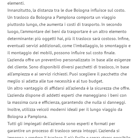
elementi.
Innanzitutto, la distanza tra le due Bologna influisce sul costo.
Un trasloco da Bologna a Pamplona comporta un viaggio
piuttosto lungo, che aumenta i costi di trasporto. In secondo
luogo, l’ammontare dei beni da trasportare è un altro elemento
determinante: più oggetti hai, più il trasloco sarà costoso. Infine,
eventuali servizi addizionali, come l’imballaggio, lo smontaggio e
il montaggio dei mobili, possono influire sul costo finale.
L’azienda offre un preventivo personalizzato in base alle esigenze
del cliente. Sono disponibili diversi pacchetti di trasloco, in base
all’ampiezza e ai servizi richiesti. Puoi scegliere il pacchetto che
meglio si adatta alle tue necessità e al tuo budget.
Un altro vantaggio di affidarsi all’azienda è la sicurezza che offre.
L’azienda dispone di addetti esperti che maneggiano i beni con
la massima cura e efficienza, garantendo che nulla si danneggi.
Inoltre, utilizza veicoli moderni ideali per il lungo viaggio da
Bologna a Pamplona.
Tutti gli impiegati dell’azienda sono esperti e formati per
garantire un processo di trasloco senza intoppi. L’azienda si
impegna a rendere il trasloco il più facile e senza stress possibile