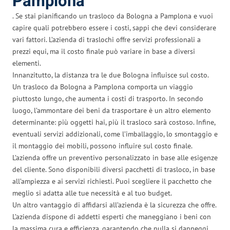
Pamplona
. Se stai pianificando un trasloco da Bologna a Pamplona e vuoi
capire quali potrebbero essere i costi, sappi che devi considerare
vari fattori. L’azienda di traslochi offre servizi professionali a
prezzi equi, ma il costo finale può variare in base a diversi
elementi.
Innanzitutto, la distanza tra le due Bologna influisce sul costo.
Un trasloco da Bologna a Pamplona comporta un viaggio
piuttosto lungo, che aumenta i costi di trasporto. In secondo
luogo, l’ammontare dei beni da trasportare è un altro elemento
determinante: più oggetti hai, più il trasloco sarà costoso. Infine,
eventuali servizi addizionali, come l’imballaggio, lo smontaggio e
il montaggio dei mobili, possono influire sul costo finale.
L’azienda offre un preventivo personalizzato in base alle esigenze
del cliente. Sono disponibili diversi pacchetti di trasloco, in base
all’ampiezza e ai servizi richiesti. Puoi scegliere il pacchetto che
meglio si adatta alle tue necessità e al tuo budget.
Un altro vantaggio di affidarsi all’azienda è la sicurezza che offre.
L’azienda dispone di addetti esperti che maneggiano i beni con
la massima cura e efficienza, garantendo che nulla si danneggi.