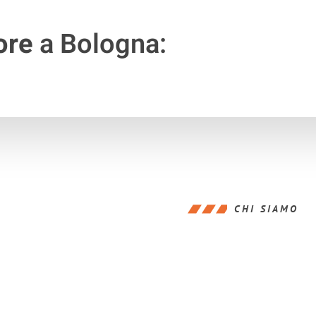
ore
a Bologna:
CHI SIAMO