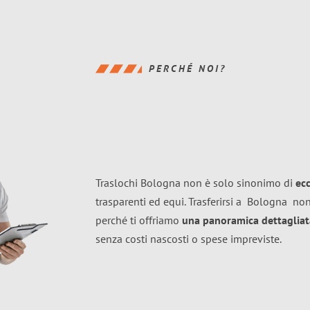
PERCHÉ NOI?
Traslochi Bologna non è solo sinonimo di
ec
trasparenti ed equi. Trasferirsi a
Bologna
non
perché ti offriamo
una panoramica dettagliata
senza costi nascosti o spese impreviste.