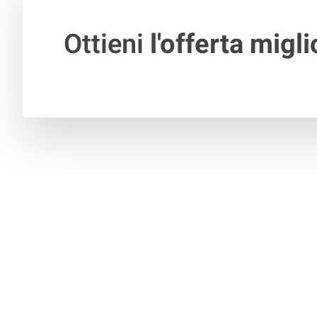
Ottieni
l'offerta migli