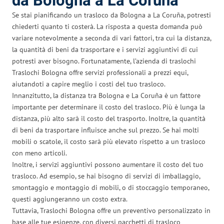
da Bologna a La Coruña
Se stai pianificando un trasloco da Bologna a La Coruña, potresti
chiederti quanto ti costerà. La risposta a questa domanda può
variare notevolmente a seconda di vari fattori, tra cui la distanza,
la quantità di beni da trasportare e i servizi aggiuntivi di cui
potresti aver bisogno. Fortunatamente, l’azienda di traslochi
Traslochi Bologna offre servizi professionali a prezzi equi,
aiutandoti a capire meglio i costi del tuo trasloco.
Innanzitutto, la distanza tra Bologna e La Coruña è un fattore
importante per determinare il costo del trasloco. Più è lunga la
distanza, più alto sarà il costo del trasporto. Inoltre, la quantità
di beni da trasportare influisce anche sul prezzo. Se hai molti
mobili o scatole, il costo sarà più elevato rispetto a un trasloco
con meno articoli.
Inoltre, i servizi aggiuntivi possono aumentare il costo del tuo
trasloco. Ad esempio, se hai bisogno di servizi di imballaggio,
smontaggio e montaggio di mobili, o di stoccaggio temporaneo,
questi aggiungeranno un costo extra.
Tuttavia, Traslochi Bologna offre un preventivo personalizzato in
base alle tue esigenze, con diversi pacchetti di trasloco