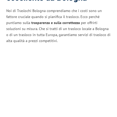
Noi di Traslochi Bologna comprendiamo che i costi sono un
fattore cruciale quando si pianifica il trasloco. Ecco perché
puntiamo sulla
trasparenza e sulla correttezza
per offrirti
soluzioni su misura. Che si tratti di un trasloco locale a Bologna
o di un trasloco in tutta Europa, garantiamo servizi di trasloco di
alta qualità a prezzi competitivi.