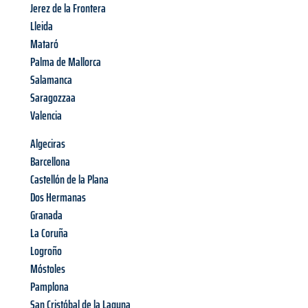
Jerez de la Frontera
Lleida
Mataró
Palma de Mallorca
Salamanca
Saragozzaa
Valencia
Algeciras
Barcellona
Castellón de la Plana
Dos Hermanas
Granada
La Coruña
Logroño
Móstoles
Pamplona
San Cristóbal de la Laguna