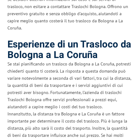
trasloco, non esitare a contattare Traslochi Bologna. Offrono un
preventivo gratuito e senza obbligo d’acquisto, aiutandoti a
capire meglio quanto costerà il tuo trasloco da Bologna a La
Coruña.
Esperienze di un Trasloco da
Bologna a La Coruña
Se stai pianificando un trasloco da Bologna a La Coruña, potresti
chiederti quanto ti costerà. La risposta a questa domanda può
variare notevolmente a seconda di vari fattori, tra cui la distanza,
la quantità di beni da trasportare e i servizi aggiuntivi di cui
potresti aver bisogno. Fortunatamente, l’azienda di traslochi
Traslochi Bologna offre servizi professionali a prezzi equi,
aiutandoti a capire meglio i costi del tuo trasloco.
Innanzitutto, la distanza tra Bologna e La Coruña è un fattore
importante per determinare il costo del trasloco. Più è lunga la
distanza, più alto sarà il costo del trasporto. Inoltre, la quantità
di beni da trasportare influisce anche sul prezzo. Se hai molti