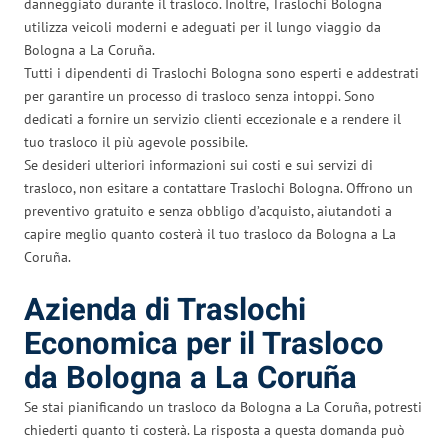
danneggiato durante il trasloco. Inoltre, Traslochi Bologna
utilizza veicoli moderni e adeguati per il lungo viaggio da
Bologna a La Coruña.
Tutti i dipendenti di Traslochi Bologna sono esperti e addestrati
per garantire un processo di trasloco senza intoppi. Sono
dedicati a fornire un servizio clienti eccezionale e a rendere il
tuo trasloco il più agevole possibile.
Se desideri ulteriori informazioni sui costi e sui servizi di
trasloco, non esitare a contattare Traslochi Bologna. Offrono un
preventivo gratuito e senza obbligo d’acquisto, aiutandoti a
capire meglio quanto costerà il tuo trasloco da Bologna a La
Coruña.
Azienda di Traslochi
Economica per il Trasloco
da Bologna a La Coruña
Se stai pianificando un trasloco da Bologna a La Coruña, potresti
chiederti quanto ti costerà. La risposta a questa domanda può