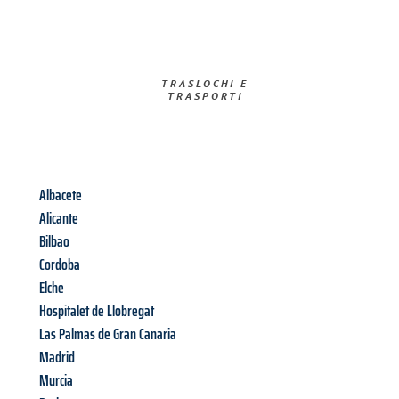
TRASLOCHI E
TRASPORTI​
Albacete
Alicante
Bilbao
Cordoba
Elche
Hospitalet de Llobregat
Las Palmas de Gran Canaria
Madrid
Murcia