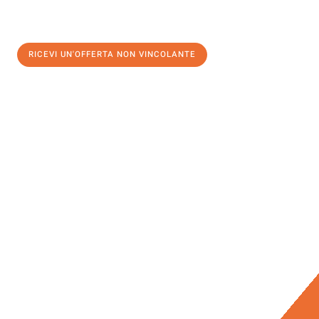
RICEVI UN'OFFERTA NON VINCOLANTE