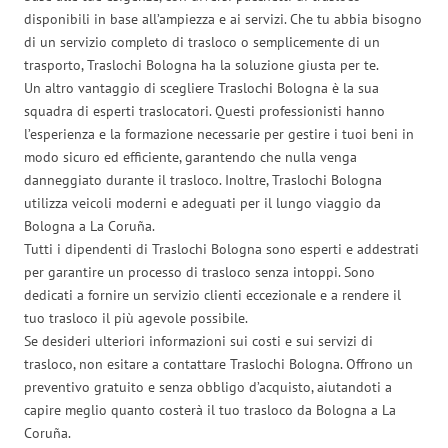
disponibili in base all’ampiezza e ai servizi. Che tu abbia bisogno
di un servizio completo di trasloco o semplicemente di un
trasporto, Traslochi Bologna ha la soluzione giusta per te.
Un altro vantaggio di scegliere Traslochi Bologna è la sua
squadra di esperti traslocatori. Questi professionisti hanno
l’esperienza e la formazione necessarie per gestire i tuoi beni in
modo sicuro ed efficiente, garantendo che nulla venga
danneggiato durante il trasloco. Inoltre, Traslochi Bologna
utilizza veicoli moderni e adeguati per il lungo viaggio da
Bologna a La Coruña.
Tutti i dipendenti di Traslochi Bologna sono esperti e addestrati
per garantire un processo di trasloco senza intoppi. Sono
dedicati a fornire un servizio clienti eccezionale e a rendere il
tuo trasloco il più agevole possibile.
Se desideri ulteriori informazioni sui costi e sui servizi di
trasloco, non esitare a contattare Traslochi Bologna. Offrono un
preventivo gratuito e senza obbligo d’acquisto, aiutandoti a
capire meglio quanto costerà il tuo trasloco da Bologna a La
Coruña.