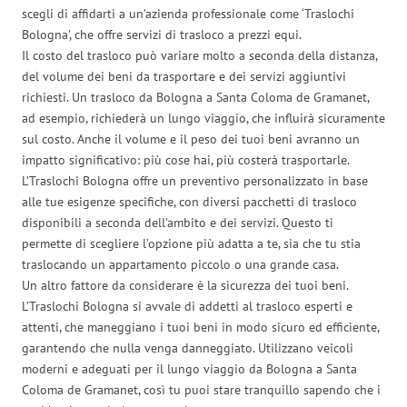
scegli di affidarti a un’azienda professionale come ‘Traslochi
Bologna’, che offre servizi di trasloco a prezzi equi.
Il costo del trasloco può variare molto a seconda della distanza,
del volume dei beni da trasportare e dei servizi aggiuntivi
richiesti. Un trasloco da Bologna a Santa Coloma de Gramanet,
ad esempio, richiederà un lungo viaggio, che influirà sicuramente
sul costo. Anche il volume e il peso dei tuoi beni avranno un
impatto significativo: più cose hai, più costerà trasportarle.
L’Traslochi Bologna offre un preventivo personalizzato in base
alle tue esigenze specifiche, con diversi pacchetti di trasloco
disponibili a seconda dell’ambito e dei servizi. Questo ti
permette di scegliere l’opzione più adatta a te, sia che tu stia
traslocando un appartamento piccolo o una grande casa.
Un altro fattore da considerare è la sicurezza dei tuoi beni.
L’Traslochi Bologna si avvale di addetti al trasloco esperti e
attenti, che maneggiano i tuoi beni in modo sicuro ed efficiente,
garantendo che nulla venga danneggiato. Utilizzano veicoli
moderni e adeguati per il lungo viaggio da Bologna a Santa
Coloma de Gramanet, così tu puoi stare tranquillo sapendo che i