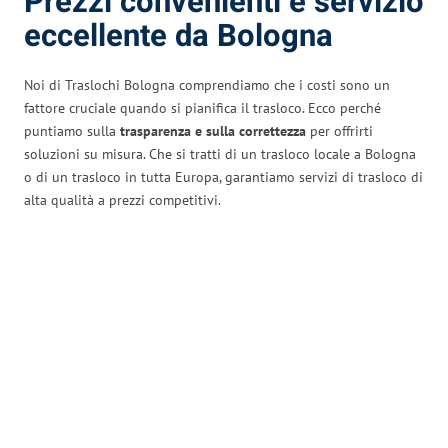
Prezzi convenienti e servizio
eccellente da Bologna
Noi di Traslochi Bologna comprendiamo che i costi sono un
fattore cruciale quando si pianifica il trasloco. Ecco perché
puntiamo sulla
trasparenza e sulla correttezza
per offrirti
soluzioni su misura. Che si tratti di un trasloco locale a Bologna
o di un trasloco in tutta Europa, garantiamo servizi di trasloco di
alta qualità a prezzi competitivi.