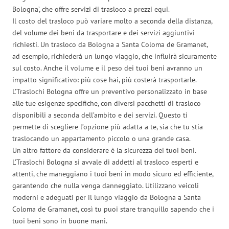
Bologna’, che offre servizi di trasloco a prezzi equi.
Il costo del trasloco può variare molto a seconda della distanza,
del volume dei beni da trasportare e dei servizi aggiuntivi
richiesti. Un trasloco da Bologna a Santa Coloma de Gramanet,
ad esempio, richiederà un lungo viaggio, che influirà sicuramente
sul costo. Anche il volume e il peso dei tuoi beni avranno un
impatto significativo: più cose hai, più costerà trasportarle.
L’Traslochi Bologna offre un preventivo personalizzato in base
alle tue esigenze specifiche, con diversi pacchetti di trasloco
disponibili a seconda dell’ambito e dei servizi. Questo ti
permette di scegliere l’opzione più adatta a te, sia che tu stia
traslocando un appartamento piccolo o una grande casa.
Un altro fattore da considerare è la sicurezza dei tuoi beni.
L’Traslochi Bologna si avvale di addetti al trasloco esperti e
attenti, che maneggiano i tuoi beni in modo sicuro ed efficiente,
garantendo che nulla venga danneggiato. Utilizzano veicoli
moderni e adeguati per il lungo viaggio da Bologna a Santa
Coloma de Gramanet, così tu puoi stare tranquillo sapendo che i
tuoi beni sono in buone mani.