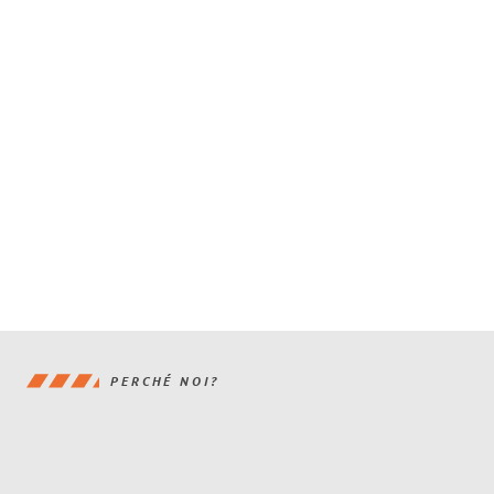
PERCHÉ NOI?