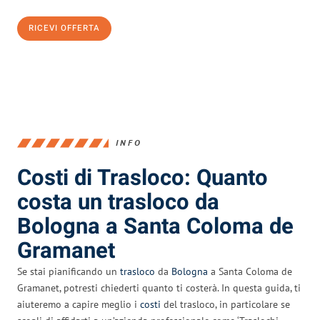
RICEVI OFFERTA
0299948957
INFO
Costi di Trasloco: Quanto
costa un trasloco da
Bologna a Santa Coloma de
Gramanet
Se stai pianificando un
trasloco
da
Bologna
a Santa Coloma de
Gramanet, potresti chiederti quanto ti costerà. In questa guida, ti
aiuteremo a capire meglio i
costi
del trasloco, in particolare se