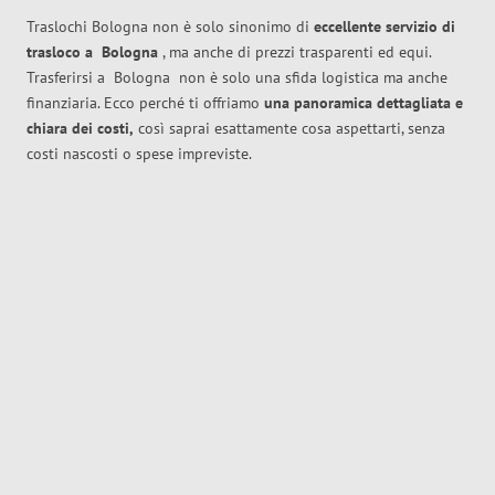
Traslochi Bologna non è solo sinonimo di
eccellente
servizio di
trasloco
a
Bologna
, ma anche di prezzi trasparenti ed equi.
Trasferirsi a
Bologna
non è solo una sfida logistica ma anche
finanziaria. Ecco perché ti offriamo
una panoramica dettagliata e
chiara dei costi,
così saprai esattamente cosa aspettarti, senza
costi nascosti o spese impreviste.