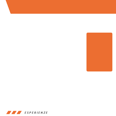
ESPERIENZE