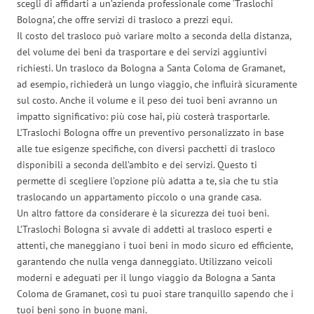
scegli di affidarti a un’azienda professionale come ‘Traslochi
Bologna’, che offre servizi di trasloco a prezzi equi.
Il costo del trasloco può variare molto a seconda della distanza,
del volume dei beni da trasportare e dei servizi aggiuntivi
richiesti. Un trasloco da Bologna a Santa Coloma de Gramanet,
ad esempio, richiederà un lungo viaggio, che influirà sicuramente
sul costo. Anche il volume e il peso dei tuoi beni avranno un
impatto significativo: più cose hai, più costerà trasportarle.
L’Traslochi Bologna offre un preventivo personalizzato in base
alle tue esigenze specifiche, con diversi pacchetti di trasloco
disponibili a seconda dell’ambito e dei servizi. Questo ti
permette di scegliere l’opzione più adatta a te, sia che tu stia
traslocando un appartamento piccolo o una grande casa.
Un altro fattore da considerare è la sicurezza dei tuoi beni.
L’Traslochi Bologna si avvale di addetti al trasloco esperti e
attenti, che maneggiano i tuoi beni in modo sicuro ed efficiente,
garantendo che nulla venga danneggiato. Utilizzano veicoli
moderni e adeguati per il lungo viaggio da Bologna a Santa
Coloma de Gramanet, così tu puoi stare tranquillo sapendo che i
tuoi beni sono in buone mani.