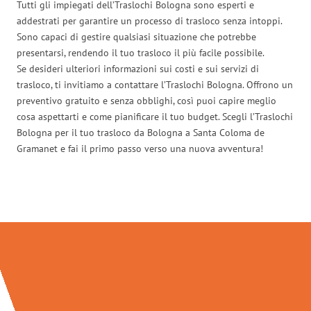
Tutti gli impiegati dell’Traslochi Bologna sono esperti e
addestrati per garantire un processo di trasloco senza intoppi.
Sono capaci di gestire qualsiasi situazione che potrebbe
presentarsi, rendendo il tuo trasloco il più facile possibile.
Se desideri ulteriori informazioni sui costi e sui servizi di
trasloco, ti invitiamo a contattare l’Traslochi Bologna. Offrono un
preventivo gratuito e senza obblighi, così puoi capire meglio
cosa aspettarti e come pianificare il tuo budget. Scegli l’Traslochi
Bologna per il tuo trasloco da Bologna a Santa Coloma de
Gramanet e fai il primo passo verso una nuova avventura!
Traslochi Bologna in numeri: