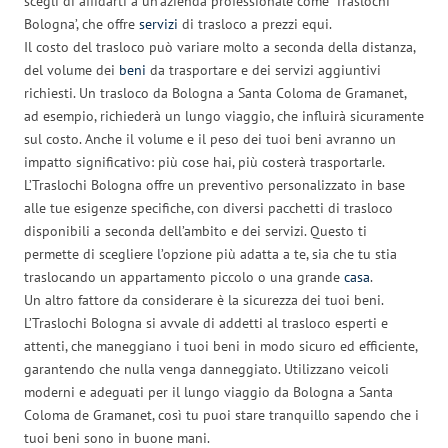
scegli di affidarti a un’azienda professionale come ‘Traslochi
Bologna’, che offre
servizi
di trasloco a prezzi equi.
Il costo del trasloco può variare molto a seconda della distanza,
del volume dei
beni
da trasportare e dei servizi aggiuntivi
richiesti. Un trasloco da Bologna a Santa Coloma de Gramanet,
ad esempio, richiederà un lungo viaggio, che influirà sicuramente
sul costo. Anche il volume e il peso dei tuoi beni avranno un
impatto significativo: più cose hai, più costerà trasportarle.
L’Traslochi Bologna offre un preventivo personalizzato in base
alle tue esigenze specifiche, con diversi pacchetti di trasloco
disponibili a seconda dell’ambito e dei servizi. Questo ti
permette di scegliere l’opzione più adatta a te, sia che tu stia
traslocando un appartamento piccolo o una grande
casa
.
Un altro fattore da considerare è la sicurezza dei tuoi beni.
L’Traslochi Bologna si avvale di addetti al trasloco esperti e
attenti, che maneggiano i tuoi beni in modo sicuro ed efficiente,
garantendo che nulla venga danneggiato. Utilizzano veicoli
moderni e adeguati per il lungo viaggio da Bologna a Santa
Coloma de Gramanet, così tu puoi stare tranquillo sapendo che i
tuoi beni sono in buone mani.