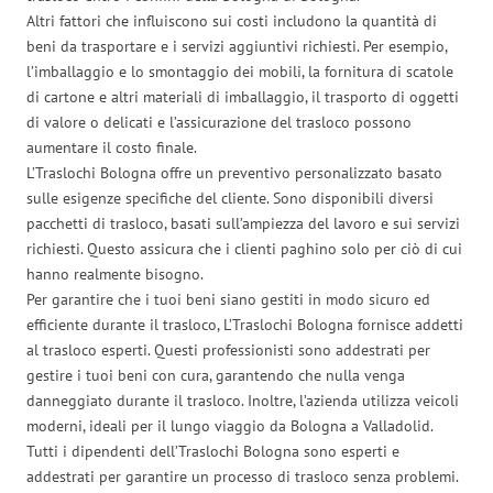
Altri fattori che influiscono sui costi includono la quantità di
beni da trasportare e i servizi aggiuntivi richiesti. Per esempio,
l’imballaggio e lo smontaggio dei mobili, la fornitura di scatole
di cartone e altri materiali di imballaggio, il trasporto di oggetti
di valore o delicati e l’assicurazione del trasloco possono
aumentare il costo finale.
L’Traslochi Bologna offre un preventivo personalizzato basato
sulle esigenze specifiche del cliente. Sono disponibili diversi
pacchetti di trasloco, basati sull’ampiezza del lavoro e sui servizi
richiesti. Questo assicura che i clienti paghino solo per ciò di cui
hanno realmente bisogno.
Per garantire che i tuoi beni siano gestiti in modo sicuro ed
efficiente durante il trasloco, L’Traslochi Bologna fornisce addetti
al trasloco esperti. Questi professionisti sono addestrati per
gestire i tuoi beni con cura, garantendo che nulla venga
danneggiato durante il trasloco. Inoltre, l’azienda utilizza veicoli
moderni, ideali per il lungo viaggio da Bologna a Valladolid.
Tutti i dipendenti dell’Traslochi Bologna sono esperti e
addestrati per garantire un processo di trasloco senza problemi.