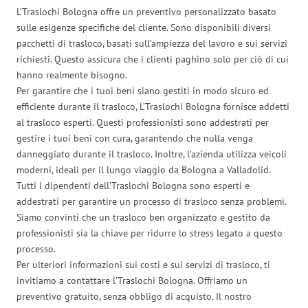
L’Traslochi Bologna offre un preventivo personalizzato basato
sulle esigenze specifiche del cliente. Sono disponibili diversi
pacchetti di trasloco, basati sull’ampiezza del lavoro e sui servizi
richiesti. Questo assicura che i clienti paghino solo per ciò di cui
hanno realmente bisogno.
Per garantire che i tuoi beni siano gestiti in modo sicuro ed
efficiente durante il trasloco, L’Traslochi Bologna fornisce addetti
al trasloco esperti. Questi professionisti sono addestrati per
gestire i tuoi beni con cura, garantendo che nulla venga
danneggiato durante il trasloco. Inoltre, l’azienda utilizza veicoli
moderni, ideali per il lungo viaggio da Bologna a Valladolid.
Tutti i dipendenti dell’Traslochi Bologna sono esperti e
addestrati per garantire un processo di trasloco senza problemi.
Siamo convinti che un trasloco ben organizzato e gestito da
professionisti sia la chiave per ridurre lo stress legato a questo
processo.
Per ulteriori informazioni sui costi e sui servizi di trasloco, ti
invitiamo a contattare l’Traslochi Bologna. Offriamo un
preventivo gratuito, senza obbligo di acquisto. Il nostro