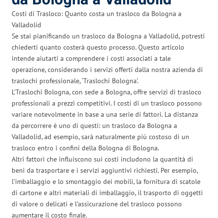
Costi di Trasloco: Quanto costa un trasloco da Bologna a
Valladolid
Se stai pianificando un trasloco da Bologna a Valladolid, potresti
chiederti quanto costerà questo processo. Questo articolo
intende aiutarti a comprendere i costi associati a tale
operazione, considerando i servizi offerti dalla nostra azienda di
traslochi professionale, ‘Traslochi Bologna’.
L’Traslochi Bologna, con sede a Bologna, offre servizi di trasloco
professionali a prezzi competitivi. I costi di un trasloco possono
variare notevolmente in base a una serie di fattori. La distanza
da percorrere è uno di questi: un trasloco da Bologna a
Valladolid, ad esempio, sarà naturalmente più costoso di un
trasloco entro i confini della Bologna di Bologna.
Altri fattori che influiscono sui costi includono la quantità di
beni da trasportare e i servizi aggiuntivi richiesti. Per esempio,
l’imballaggio e lo smontaggio dei mobili, la fornitura di scatole
di cartone e altri materiali di imballaggio, il trasporto di oggetti
di valore o delicati e l’assicurazione del trasloco possono
aumentare il costo finale.