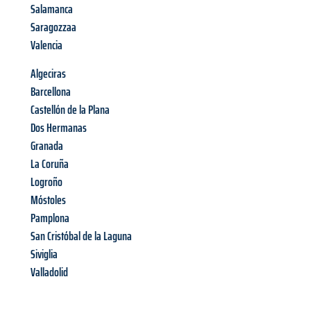
Salamanca
Saragozzaa
Valencia
Algeciras
Barcellona
Castellón de la Plana
Dos Hermanas
Granada
La Coruña
Logroño
Móstoles
Pamplona
San Cristóbal de la Laguna
Siviglia
Valladolid