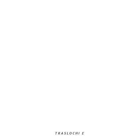
TRASLOCHI E