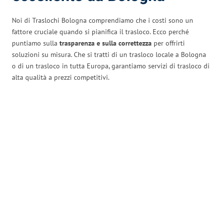
Noi di Traslochi Bologna comprendiamo che i costi sono un
fattore cruciale quando si pianifica il trasloco. Ecco perché
puntiamo sulla
trasparenza e sulla correttezza
per offrirti
soluzioni su misura. Che si tratti di un trasloco locale a Bologna
o di un trasloco in tutta Europa, garantiamo servizi di trasloco di
alta qualità a prezzi competitivi.