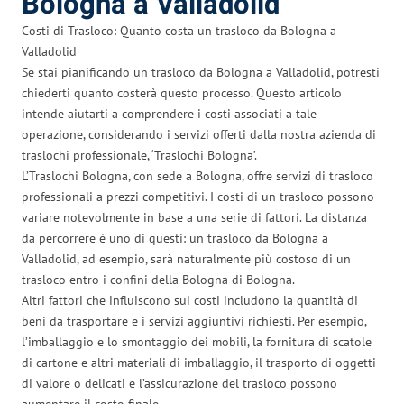
Bologna a Valladolid
Costi di Trasloco: Quanto costa un trasloco da Bologna a
Valladolid
Se stai pianificando un trasloco da Bologna a Valladolid, potresti
chiederti quanto costerà questo processo. Questo articolo
intende aiutarti a comprendere i costi associati a tale
operazione, considerando i servizi offerti dalla nostra azienda di
traslochi professionale, ‘Traslochi Bologna’.
L’Traslochi Bologna, con sede a Bologna, offre servizi di trasloco
professionali a prezzi competitivi. I costi di un trasloco possono
variare notevolmente in base a una serie di fattori. La distanza
da percorrere è uno di questi: un trasloco da Bologna a
Valladolid, ad esempio, sarà naturalmente più costoso di un
trasloco entro i confini della Bologna di Bologna.
Altri fattori che influiscono sui costi includono la quantità di
beni da trasportare e i servizi aggiuntivi richiesti. Per esempio,
l’imballaggio e lo smontaggio dei mobili, la fornitura di scatole
di cartone e altri materiali di imballaggio, il trasporto di oggetti
di valore o delicati e l’assicurazione del trasloco possono
aumentare il costo finale.