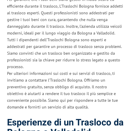
efficiente durante il trasloco, L’Traslochi Bologna fornisce addetti
al trasloco esperti. Questi professionisti sono addestrati per
gestire i tuoi beni con cura, garantendo che nulla venga
danneggiato durante il trasloco. Inoltre, l’azienda utilizza veicoli
moderni, ideali per il lungo viaggio da Bologna a Valladolid.
Tutti i dipendenti dell’Traslochi Bologna sono esperti e
addestrati per garantire un processo di trasloco senza problemi.
Siamo convinti che un trasloco ben organizzato e gestito da
professionisti sia la chiave per ridurre lo stress legato a questo
processo.
Per ulteriori informazioni sui costi e sui servizi di trasloco, ti
invitiamo a contattare l’Traslochi Bologna. Offriamo un
preventivo gratuito, senza obbligo di acquisto. Il nostro
obiettivo è aiutarti a rendere il tuo trasloco il più semplice e
conveniente possibile. Siamo qui per rispondere a tutte le tue
domande e fornirti un servizio di alta qualità.
Esperienze di un Trasloco da