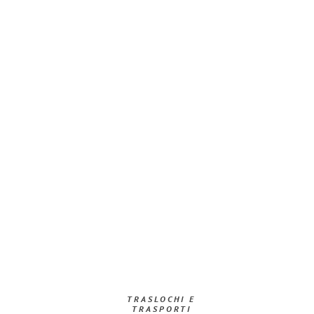
TRASLOCHI E
TRASPORTI​