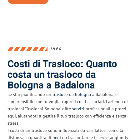
INFO
Costi di Trasloco: Quanto
costa un trasloco da
Bologna a Badalona
Se stai pianificando un
trasloco
da
Bologna
a Badalona, è
comprensibile che tu voglia capire i
costi
associati. L’azienda di
traslochi ‘Traslochi Bologna’ offre
servizi
professionali a prezzi
equi, aiutandoti a gestire il tuo trasloco con efficienza e senza
stress.
I costi di un trasloco sono influenzati da vari fattori, come la
distanza, la quantità di
beni
da trasportare e i servizi aggiuntivi