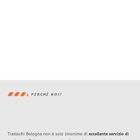
PERCHÉ NOI?
Traslochi Bologna non è solo sinonimo di
eccellente
servizio di