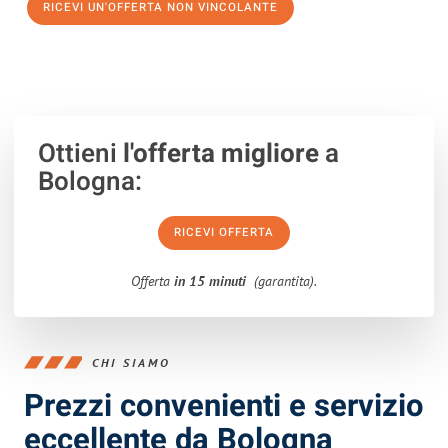
RICEVI UN'OFFERTA NON VINCOLANTE
100% non vincolante – Risposta garantita entro 15 minuti.
Ottieni
l'offerta migliore
a
Bologna:
RICEVI OFFERTA
Offerta
in 15 minuti
(garantita).
CHI SIAMO
Prezzi convenienti e servizio
eccellente da Bologna