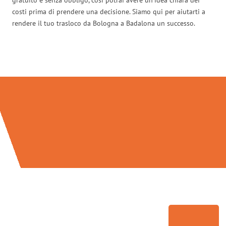
costi prima di prendere una decisione. Siamo qui per aiutarti a
rendere il tuo trasloco da Bologna a Badalona un successo.
Traslochi Bologna in numeri: