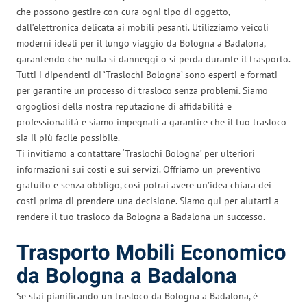
che possono gestire con cura ogni tipo di oggetto,
dall’elettronica delicata ai mobili pesanti. Utilizziamo veicoli
moderni ideali per il lungo viaggio da Bologna a Badalona,
garantendo che nulla si danneggi o si perda durante il trasporto.
Tutti i dipendenti di ‘Traslochi Bologna’ sono esperti e formati
per garantire un processo di trasloco senza problemi. Siamo
orgogliosi della nostra reputazione di affidabilità e
professionalità e siamo impegnati a garantire che il tuo trasloco
sia il più facile possibile.
Ti invitiamo a contattare ‘Traslochi Bologna’ per ulteriori
informazioni sui costi e sui servizi. Offriamo un preventivo
gratuito e senza obbligo, così potrai avere un’idea chiara dei
costi prima di prendere una decisione. Siamo qui per aiutarti a
rendere il tuo trasloco da Bologna a Badalona un successo.
Trasporto Mobili Economico
da Bologna a Badalona
Se stai pianificando un trasloco da Bologna a Badalona, è