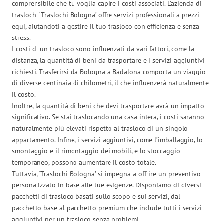
comprensibile che tu voglia capire i costi associati. L’azienda di
traslochi ‘Traslochi Bologna’ offre servizi professionali a prezzi
equi, aiutandoti a gestire il tuo trasloco con efficienza e senza
stress.
I costi di un trasloco sono influenzati da vari fattori, come la
distanza, la quantità di beni da trasportare e i servizi aggiuntivi
richiesti. Trasferirsi da Bologna a Badalona comporta un viaggio
di diverse centinaia di chilometri, il che influenzerà naturalmente
il costo.
Inoltre, la quantità di beni che devi trasportare avrà un impatto
significativo. Se stai traslocando una casa intera, i costi saranno
naturalmente più elevati rispetto al trasloco di un singolo
appartamento. Infine, i servizi aggiuntivi, come l’imballaggio, lo
smontaggio e il rimontaggio dei mobili, e lo stoccaggio
temporaneo, possono aumentare il costo totale.
Tuttavia, ‘Traslochi Bologna’ si impegna a offrire un preventivo
personalizzato in base alle tue esigenze. Disponiamo di diversi
pacchetti di trasloco basati sullo scopo e sui servizi, dal
pacchetto base al pacchetto premium che include tutti i servizi
aggiuntivi per un trasloco senza problemi.