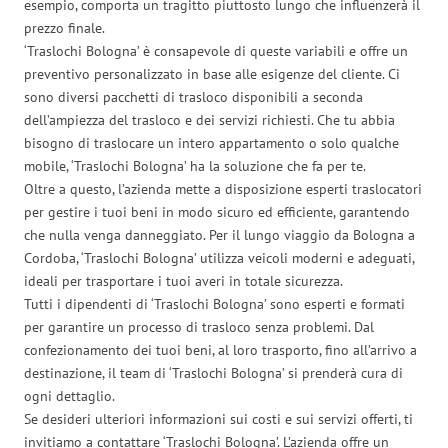
esempio, comporta un tragitto piuttosto lungo che influenzerà il
prezzo finale.
‘Traslochi Bologna’ è consapevole di queste variabili e offre un
preventivo personalizzato in base alle esigenze del cliente. Ci
sono diversi pacchetti di trasloco disponibili a seconda
dell’ampiezza del trasloco e dei servizi richiesti. Che tu abbia
bisogno di traslocare un intero appartamento o solo qualche
mobile, ‘Traslochi Bologna’ ha la soluzione che fa per te.
Oltre a questo, l’azienda mette a disposizione esperti traslocatori
per gestire i tuoi beni in modo sicuro ed efficiente, garantendo
che nulla venga danneggiato. Per il lungo viaggio da Bologna a
Cordoba, ‘Traslochi Bologna’ utilizza veicoli moderni e adeguati,
ideali per trasportare i tuoi averi in totale sicurezza.
Tutti i dipendenti di ‘Traslochi Bologna’ sono esperti e formati
per garantire un processo di trasloco senza problemi. Dal
confezionamento dei tuoi beni, al loro trasporto, fino all’arrivo a
destinazione, il team di ‘Traslochi Bologna’ si prenderà cura di
ogni dettaglio.
Se desideri ulteriori informazioni sui costi e sui servizi offerti, ti
invitiamo a contattare ‘Traslochi Bologna’. L’azienda offre un