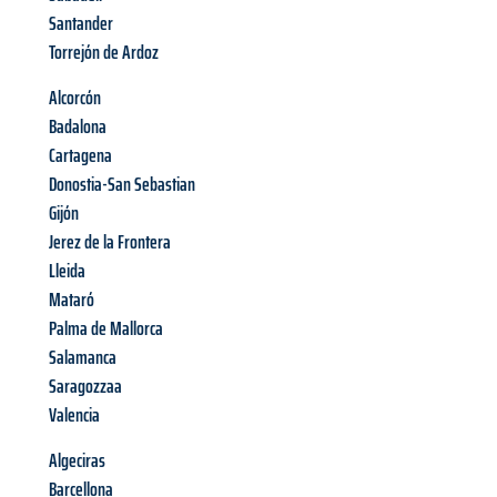
Santander
Torrejón de Ardoz
Alcorcón
Badalona
Cartagena
Donostia-San Sebastian
Gijón
Jerez de la Frontera
Lleida
Mataró
Palma de Mallorca
Salamanca
Saragozzaa
Valencia
Algeciras
Barcellona