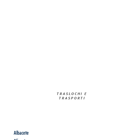
TRASLOCHI E
TRASPORTI​
Albacete