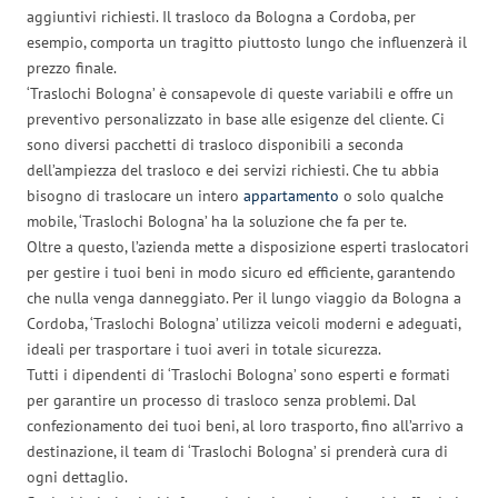
aggiuntivi richiesti. Il trasloco da Bologna a Cordoba, per
esempio, comporta un tragitto piuttosto lungo che influenzerà il
prezzo finale.
‘Traslochi Bologna’ è consapevole di queste variabili e offre un
preventivo personalizzato in base alle esigenze del cliente. Ci
sono diversi pacchetti di trasloco disponibili a seconda
dell’ampiezza del trasloco e dei servizi richiesti. Che tu abbia
bisogno di traslocare un intero
appartamento
o solo qualche
mobile, ‘Traslochi Bologna’ ha la soluzione che fa per te.
Oltre a questo, l’azienda mette a disposizione esperti traslocatori
per gestire i tuoi beni in modo sicuro ed efficiente, garantendo
che nulla venga danneggiato. Per il lungo viaggio da Bologna a
Cordoba, ‘Traslochi Bologna’ utilizza veicoli moderni e adeguati,
ideali per trasportare i tuoi averi in totale sicurezza.
Tutti i dipendenti di ‘Traslochi Bologna’ sono esperti e formati
per garantire un processo di trasloco senza problemi. Dal
confezionamento dei tuoi beni, al loro trasporto, fino all’arrivo a
destinazione, il team di ‘Traslochi Bologna’ si prenderà cura di
ogni dettaglio.