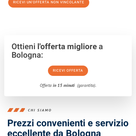
RICEVI UN'OFFERTA NON VINCOLANTE
100% non vincolante – Risposta garantita entro 15 minuti.
Ottieni
l'offerta migliore
a
Bologna:
RICEVI OFFERTA
Offerta
in 15 minuti
(garantita).
CHI SIAMO
Prezzi convenienti e servizio
eccellente da Bologna