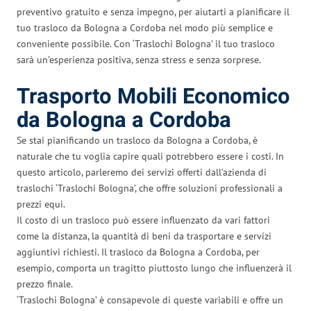
preventivo gratuito e senza impegno, per aiutarti a pianificare il
tuo trasloco da Bologna a Cordoba nel modo più semplice e
conveniente possibile. Con ‘Traslochi Bologna’ il tuo trasloco
sarà un’esperienza positiva, senza stress e senza sorprese.
Trasporto Mobili Economico
da Bologna a Cordoba
Se stai pianificando un trasloco da Bologna a Cordoba, è
naturale che tu voglia capire quali potrebbero essere i costi. In
questo articolo, parleremo dei servizi offerti dall’azienda di
traslochi ‘Traslochi Bologna’, che offre soluzioni professionali a
prezzi equi.
Il costo di un trasloco può essere influenzato da vari fattori
come la distanza, la quantità di beni da trasportare e servizi
aggiuntivi richiesti. Il trasloco da Bologna a Cordoba, per
esempio, comporta un tragitto piuttosto lungo che influenzerà il
prezzo finale.
‘Traslochi Bologna’ è consapevole di queste variabili e offre un