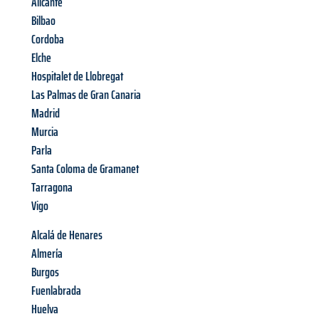
Alicante
Bilbao
Cordoba
Elche
Hospitalet de Llobregat
Las Palmas de Gran Canaria
Madrid
Murcia
Parla
Santa Coloma de Gramanet
Tarragona
Vigo
Alcalá de Henares
Almería
Burgos
Fuenlabrada
Huelva