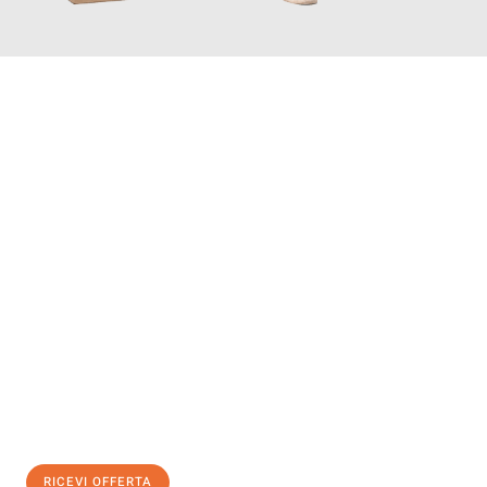
INFORMATI ORA
Scopri con Traslochi Bologna quanto può essere
facile e senza
stress il tuo trasloco a Bologna
. Il nostro team di esperti è
pronto ad assicurarti una transizione senza intoppi nella tua
nuova casa.
Ottieni subito
un'offerta non vincolante
e
risparmia € 100:
RICEVI OFFERTA
0299948957