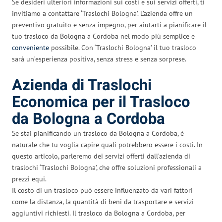
Se desideri ulteriori informazioni sui costi e sui servizi offerti, ti
invitiamo a contattare ‘Traslochi Bologna’. L’azienda offre un
preventivo gratuito e senza impegno, per aiutarti a pianificare il
tuo trasloco da Bologna a Cordoba nel modo più semplice e
conveniente
possibile. Con ‘Traslochi Bologna’ il tuo trasloco
sarà un’esperienza positiva, senza stress e senza sorprese.
Azienda di Traslochi
Economica per il Trasloco
da Bologna a Cordoba
Se stai pianificando un trasloco da Bologna a Cordoba, è
naturale che tu voglia capire quali potrebbero essere i costi. In
questo articolo, parleremo dei servizi offerti dall’azienda di
traslochi ‘Traslochi Bologna’, che offre soluzioni professionali a
prezzi equi.
Il costo di un trasloco può essere influenzato da vari fattori
come la distanza, la quantità di beni da trasportare e servizi
aggiuntivi richiesti. Il trasloco da Bologna a Cordoba, per