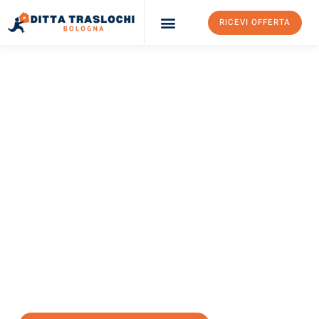
RICEVI OFFERTA
Ditta Traslochi Bologna
Servizi Traslochi Bologna
Costi e prezzi
TRASLOCHI BOLOGNA
Traslochi Bologna
Almería
Il tuo trasloco Bologna Almería può essere così facile!
Sperimenta il nostro
servizio di prima classe
e assicurati i
migliori prezzi in Bologna
.
Richiedo ora la tua offerta personalizzata e fai il primo passo
verso un trasloco senza stress a Almería