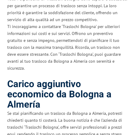
per garantire un processo di trasloco senza intoppi. La loro
priorità è garantire la soddisfazione del cliente, offrendo un
servizio di alta qualità ad un prezzo competitivo.
Ti incoraggiamo a contattare ‘Traslochi Bologna’ per ulteriori
informazioni sui costi e sui servizi. Offrono un preventivo
gratuito e senza impegno, permettendoti di pianificare il tuo
trasloco con la massima tranquillità. Ricorda, un trasloco non
deve essere stressante. Con ‘Traslochi Bologna’, puoi guardare
avanti al tuo trasloco da Bologna a Almería con serenità e
sicurezza.
Carico aggiuntivo
economico da Bologna a
Almería
Se stai pianificando un trasloco da Bologna a Almería, potresti
chiederti quanto ti costerà. La buona notizia è che l’azienda di
traslochi ‘Traslochi Bologna’, offre servizi professionali a prezzi
equi, rendendo il trasloco un processo semplice e senza stress.