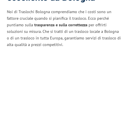
Noi di Traslochi Bologna comprendiamo che i costi sono un
fattore cruciale quando si pianifica il trasloco. Ecco perché
puntiamo sulla
trasparenza e sulla correttezza
per offrirti
soluzioni su misura. Che si tratti di un trasloco locale a Bologna
o di un trasloco in tutta Europa, garantiamo servizi di trasloco di
alta qualità a prezzi competitivi.