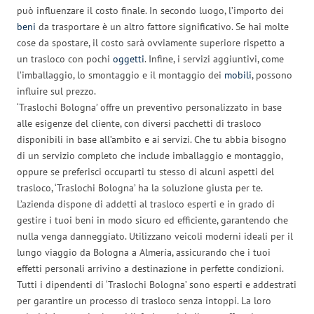
può influenzare il costo finale. In secondo luogo, l’importo dei
beni
da trasportare è un altro fattore significativo. Se hai molte
cose da spostare, il costo sarà ovviamente superiore rispetto a
un trasloco con pochi
oggetti
. Infine, i servizi aggiuntivi, come
l’imballaggio, lo smontaggio e il montaggio dei
mobili
, possono
influire sul prezzo.
‘Traslochi Bologna’ offre un preventivo personalizzato in base
alle esigenze del cliente, con diversi pacchetti di trasloco
disponibili in base all’ambito e ai servizi. Che tu abbia bisogno
di un servizio completo che include imballaggio e montaggio,
oppure se preferisci occuparti tu stesso di alcuni aspetti del
trasloco, ‘Traslochi Bologna’ ha la soluzione giusta per te.
L’azienda dispone di addetti al trasloco esperti e in grado di
gestire i tuoi beni in modo sicuro ed efficiente, garantendo che
nulla venga danneggiato. Utilizzano veicoli moderni ideali per il
lungo viaggio da Bologna a Almería, assicurando che i tuoi
effetti personali arrivino a destinazione in perfette condizioni.
Tutti i dipendenti di ‘Traslochi Bologna’ sono esperti e addestrati
per garantire un processo di trasloco senza intoppi. La loro