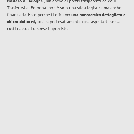
trasloco
a
Bologna
, ma anche di prezzi trasparenti ed equi.
Trasferirsi a
Bologna
non è solo una sfida logistica ma anche
finanziaria. Ecco perché ti offriamo
una panoramica dettagliata e
chiara dei costi,
così saprai esattamente cosa aspettarti, senza
costi nascosti o spese impreviste.