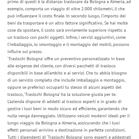
primo di questi è la distanza: traslocare da Bologna a Almería, ad
esempio, comporta un viaggio di oltre 2.000 chilometri, il che
può influenzare il costo finale. In secondo luogo, l’importo dei
beni da trasportare è un altro fattore significativo. Se hai molte
cose da spostare, il costo sarà ovviamente superiore rispetto a
un trasloco con pochi oggetti. Infine, i servizi aggiuntivi, come
l’imballaggio, lo smontaggio e il montaggio dei mobili, possono
influire sul prezzo.
‘Traslochi Bologna’ offre un preventivo personalizzato in base
alle esigenze del cliente, con diversi pacchetti di trasloco
disponibili in base all’ambito e ai servizi. Che tu abbia bisogno
di un servizio completo che include imballaggio e montaggio,
oppure se preferisci occuparti tu stesso di alcuni aspetti del
trasloco, ‘Traslochi Bologna’ ha la soluzione giusta per te.
L’azienda dispone di addetti al trasloco esperti e in grado di
gestire i tuoi beni in modo sicuro ed efficiente, garantendo che
nulla venga danneggiato. Utilizzano veicoli moderni ideali per il
lungo viaggio da Bologna a Almería, assicurando che i tuoi
effetti personali arrivino a destinazione in perfette condizioni.
Tutti i dipendenti di ‘Traslochi Bologna’ sono esperti e addestrati