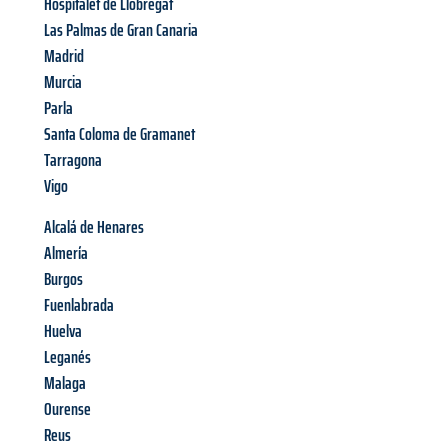
Hospitalet de Llobregat
Las Palmas de Gran Canaria
Madrid
Murcia
Parla
Santa Coloma de Gramanet
Tarragona
Vigo
Alcalá de Henares
Almería
Burgos
Fuenlabrada
Huelva
Leganés
Malaga
Ourense
Reus