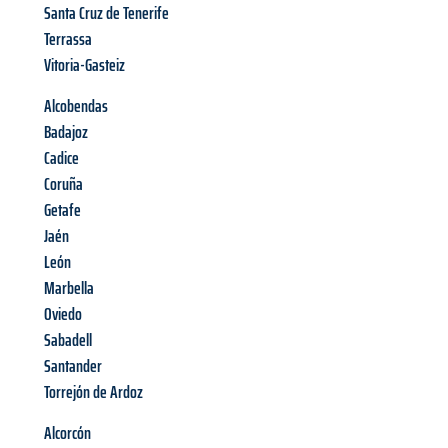
Santa Cruz de Tenerife
Terrassa
Vitoria-Gasteiz
Alcobendas
Badajoz
Cadice
Coruña
Getafe
Jaén
León
Marbella
Oviedo
Sabadell
Santander
Torrejón de Ardoz
Alcorcón