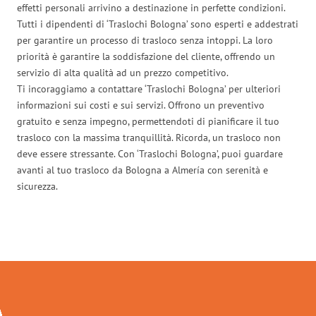
effetti personali arrivino a destinazione in perfette condizioni.
Tutti i dipendenti di ‘Traslochi Bologna’ sono esperti e addestrati
per garantire un processo di trasloco senza intoppi. La loro
priorità è garantire la soddisfazione del cliente, offrendo un
servizio di alta qualità ad un prezzo competitivo.
Ti incoraggiamo a contattare ‘Traslochi Bologna’ per ulteriori
informazioni sui costi e sui servizi. Offrono un preventivo
gratuito e senza impegno, permettendoti di pianificare il tuo
trasloco con la massima tranquillità. Ricorda, un trasloco non
deve essere stressante. Con ‘Traslochi Bologna’, puoi guardare
avanti al tuo trasloco da Bologna a Almería con serenità e
sicurezza.
Traslochi Bologna in numeri: