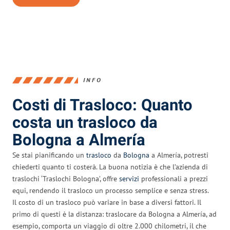
INFO
Costi di Trasloco: Quanto
costa un trasloco da
Bologna a Almería
Se stai pianificando un
trasloco
da
Bologna
a Almería, potresti
chiederti quanto ti costerà. La buona notizia è che l’azienda di
traslochi ‘Traslochi Bologna’, offre
servizi
professionali a prezzi
equi, rendendo il trasloco un processo semplice e senza stress.
Il costo di un trasloco può variare in base a diversi fattori. Il
primo di questi è la distanza: traslocare da Bologna a Almería, ad
esempio, comporta un viaggio di oltre 2.000 chilometri, il che