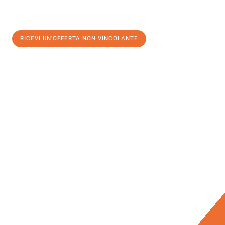
RICEVI UN'OFFERTA NON VINCOLANTE