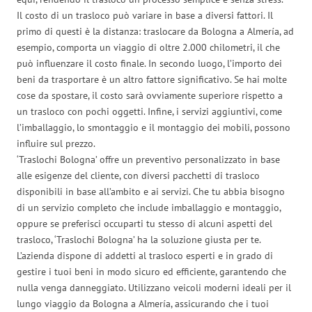
Il costo di un trasloco può variare in base a diversi fattori. Il
primo di questi è la distanza: traslocare da Bologna a Almería, ad
esempio, comporta un viaggio di oltre 2.000 chilometri, il che
può influenzare il costo finale. In secondo luogo, l’importo dei
beni da trasportare è un altro fattore significativo. Se hai molte
cose da spostare, il costo sarà ovviamente superiore rispetto a
un trasloco con pochi oggetti. Infine, i servizi aggiuntivi, come
l’imballaggio, lo smontaggio e il montaggio dei mobili, possono
influire sul prezzo.
‘Traslochi Bologna’ offre un preventivo personalizzato in base
alle esigenze del cliente, con diversi pacchetti di trasloco
disponibili in base all’ambito e ai servizi. Che tu abbia bisogno
di un servizio completo che include imballaggio e montaggio,
oppure se preferisci occuparti tu stesso di alcuni aspetti del
trasloco, ‘Traslochi Bologna’ ha la soluzione giusta per te.
L’azienda dispone di addetti al trasloco esperti e in grado di
gestire i tuoi beni in modo sicuro ed efficiente, garantendo che
nulla venga danneggiato. Utilizzano veicoli moderni ideali per il
lungo viaggio da Bologna a Almería, assicurando che i tuoi