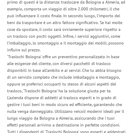
primo di questi è la distanza: traslocare da Bologna a Almería, ad
esempio, comporta un viaggio di oltre 2.000 chilometri, il che
può influenzare il costo finale. In secondo luogo, l’importo dei
beni da trasportare è un altro fattore significativo. Se hai molte
cose da spostare, il costo sarà ovviamente superiore rispetto a
un trasloco con pochi oggetti. Infine, i servizi aggiuntivi, come
l’imballaggio, lo smontaggio e il montaggio dei mobili, possono
influire sul prezzo.
‘Traslochi Bologna’ offre un preventivo personalizzato in base
alle esigenze del cliente, con diversi pacchetti di trasloco
disponibili in base all’ambito e ai servizi. Che tu abbia bisogno
di un servizio completo che include imballaggio e montaggio,
oppure se preferisci occuparti tu stesso di alcuni aspetti del
trasloco, ‘Traslochi Bologna’ ha la soluzione giusta per te.
L’azienda dispone di addetti al trasloco esperti e in grado di
gestire i tuoi beni in modo sicuro ed efficiente, garantendo che
nulla venga danneggiato. Utilizzano veicoli moderni ideali per il
lungo viaggio da Bologna a Almería, assicurando che i tuoi
effetti personali arrivino a destinazione in perfette condizioni.
Tutti i dipendenti di ‘Traslochi Bologna’ sono esperti e addestrati