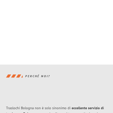
PERCHÉ NOI?
Traslochi Bologna non è solo sinonimo di
eccellente
servizio di