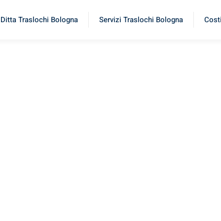
Ditta Traslochi Bologna
Servizi Traslochi Bologna
Costi