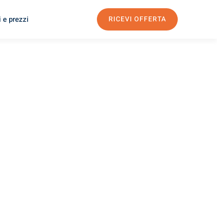
 e prezzi
RICEVI OFFERTA