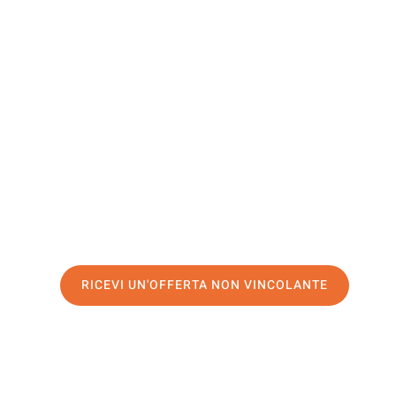
Torrejón 
Ardoz
Il tuo trasloco Bologna Torrejón de Ardoz può essere cos
nostro
servizio di prima classe
e assicurati i
migliori pr
Richiedo ora la tua offerta personalizzata e fai il prim
trasloco senza stress a Torrejón de Ardoz
RICEVI UN'OFFERTA NON VINCOLANTE
100% non vincolante – Risposta garantita entro 15 minuti.