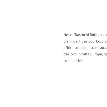
Noi di Traslochi Bologna c
pianifica il trasloco. Ecco
offrirti soluzioni su misura
trasloco in tutta Europa, ga
competitivi.