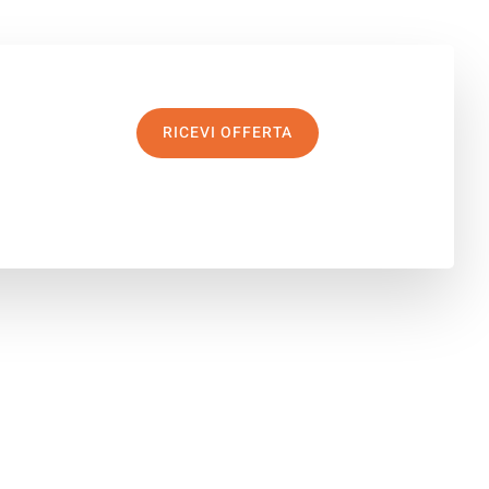
RICEVI OFFERTA