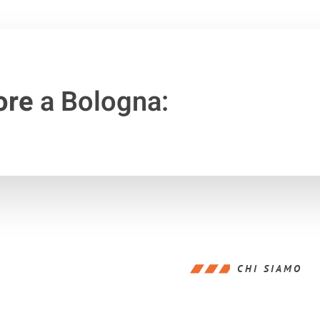
ore
a Bologna:
CHI SIAMO