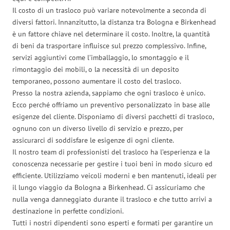
Il costo di un trasloco può variare notevolmente a seconda di
diversi fattori. Innanzitutto, la distanza tra Bologna e Birkenhead
è un fattore chiave nel determinare il costo. Inoltre, la quantità
di beni da trasportare influisce sul prezzo complessivo. Infine,
servizi aggiuntivi come l’imballaggio, lo smontaggio e il
rimontaggio dei mobili, o la necessità di un deposito
temporaneo, possono aumentare il costo del trasloco.
Presso la nostra azienda, sappiamo che ogni trasloco è unico.
Ecco perché offriamo un preventivo personalizzato in base alle
esigenze del cliente. Disponiamo di diversi pacchetti di trasloco,
ognuno con un diverso livello di servizio e prezzo, per
assicurarci di soddisfare le esigenze di ogni cliente.
Il nostro team di professionisti del trasloco ha l’esperienza e la
conoscenza necessarie per gestire i tuoi beni in modo sicuro ed
efficiente. Utilizziamo veicoli moderni e ben mantenuti, ideali per
il lungo viaggio da Bologna a Birkenhead. Ci assicuriamo che
nulla venga danneggiato durante il trasloco e che tutto arrivi a
destinazione in perfette condizioni.
Tutti i nostri dipendenti sono esperti e formati per garantire un