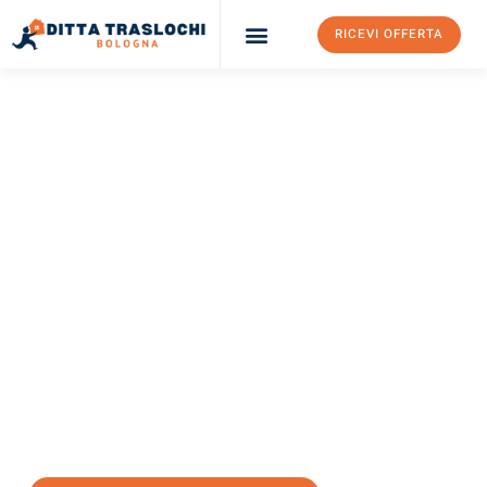
RICEVI OFFERTA
Ditta Traslochi Bologna
Servizi Traslochi Bologna
Costi e prezzi
TRASLOCHI BOLOGNA
Traslochi Bologna
Sunderland
Il tuo trasloco Bologna Sunderland può essere così facile!
Sperimenta il nostro
servizio di prima classe
e assicurati i
migliori prezzi in Bologna
.
Richiedo ora la tua offerta personalizzata e fai il primo passo
verso un trasloco senza stress a Sunderland