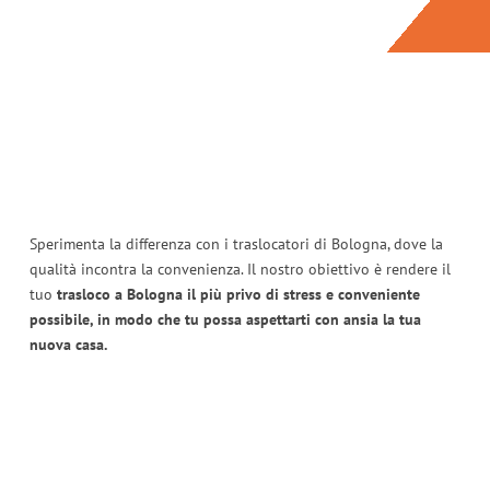
Sperimenta la differenza con i traslocatori di Bologna, dove la
qualità incontra la convenienza. Il nostro obiettivo è rendere il
tuo
trasloco a Bologna il più privo di stress e conveniente
possibile, in modo che tu possa aspettarti con ansia la tua
nuova casa.