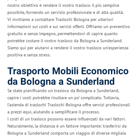
nostro obiettivo è rendere il vostro trasloco il più semplice
possibile, fornendo un servizio professionale e di alta qualità.
Vi invitiamo a contattare Traslochi Bologna per ulteriori
informazioni sui costi e sui servizi offerti. Offriamo un preventivo
gratuito e senza impegno, permettendovi di capire quanto
potrebbe costare il vostro trasloco da Bologna a Sunderland.
Siamo qui per aiutarvi a rendere il vostro trasloco un’esperienza
positiva e senza stress.
Trasporto Mobili Economico
da Bologna a Sunderland
Se state pianificando un trasloco da Bologna a Sunderland,
capire i costi potrebbe risultare un po’ complicato. Tuttavia,
l’azienda di traslochi Traslochi Bologna offre servizi professionali
a prezzi equi, aiutando a semplificare il processo.
I costi di un trasloco possono essere influenzati da vari fattori.
Naturalmente, la distanza è un fattore importante: trasferirsi da
Bologna a Sunderland comporta un viaggio di diverse migliaia