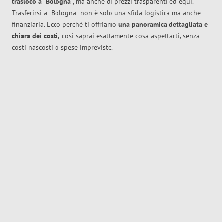
trasloco
a
Bologna
, ma anche di prezzi trasparenti ed equi.
Trasferirsi a
Bologna
non è solo una sfida logistica ma anche
finanziaria. Ecco perché ti offriamo
una panoramica dettagliata e
chiara dei costi,
così saprai esattamente cosa aspettarti, senza
costi nascosti o spese impreviste.