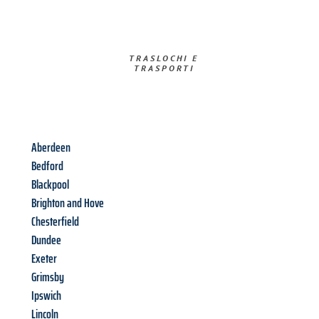
TRASLOCHI E
TRASPORTI​
Aberdeen
Bedford
Blackpool
Brighton and Hove
Chesterfield
Dundee
Exeter
Grimsby
Ipswich
Lincoln