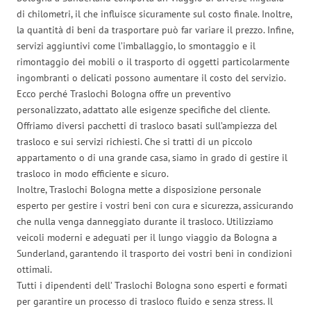
di chilometri, il che influisce sicuramente sul costo finale. Inoltre,
la quantità di beni da trasportare può far variare il prezzo. Infine,
servizi aggiuntivi come l’imballaggio, lo smontaggio e il
rimontaggio dei mobili o il trasporto di oggetti particolarmente
ingombranti o delicati possono aumentare il costo del servizio.
Ecco perché Traslochi Bologna offre un preventivo
personalizzato, adattato alle esigenze specifiche del cliente.
Offriamo diversi pacchetti di trasloco basati sull’ampiezza del
trasloco e sui servizi richiesti. Che si tratti di un piccolo
appartamento o di una grande casa, siamo in grado di gestire il
trasloco in modo efficiente e sicuro.
Inoltre, Traslochi Bologna mette a disposizione personale
esperto per gestire i vostri beni con cura e sicurezza, assicurando
che nulla venga danneggiato durante il trasloco. Utilizziamo
veicoli moderni e adeguati per il lungo viaggio da Bologna a
Sunderland, garantendo il trasporto dei vostri beni in condizioni
ottimali.
Tutti i dipendenti dell’ Traslochi Bologna sono esperti e formati
per garantire un processo di trasloco fluido e senza stress. Il