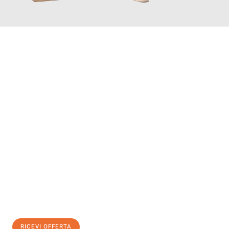
INFORMATI ORA
Scopri con Traslochi Bologna quanto può essere
facile e senza
stress il tuo trasloco a Bologna
. Il nostro team di esperti è
pronto ad assicurarti una transizione senza intoppi nella tua
nuova casa.
Ottieni subito
un'offerta non vincolante
e
risparmia € 100:
RICEVI OFFERTA
0299948957