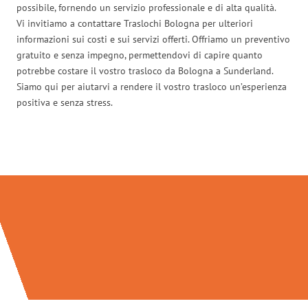
possibile, fornendo un servizio professionale e di alta qualità.
Vi invitiamo a contattare Traslochi Bologna per ulteriori
informazioni sui costi e sui servizi offerti. Offriamo un preventivo
gratuito e senza impegno, permettendovi di capire quanto
potrebbe costare il vostro trasloco da Bologna a Sunderland.
Siamo qui per aiutarvi a rendere il vostro trasloco un’esperienza
positiva e senza stress.
Traslochi Bologna in numeri: