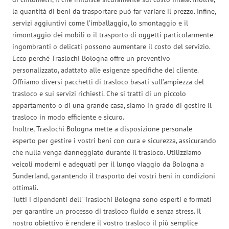
la quantità di beni da trasportare può far variare il prezzo. Infine,
servizi aggiuntivi come l’imballaggio, lo smontaggio e il
rimontaggio dei mobili o il trasporto di oggetti particolarmente
ingombranti o delicati possono aumentare il costo del servizio.
Ecco perché Traslochi Bologna offre un preventivo
personalizzato, adattato alle esigenze specifiche del cliente.
Offriamo diversi pacchetti di trasloco basati sull’ampiezza del
trasloco e sui servizi richiesti. Che si tratti di un piccolo
appartamento o di una grande casa, siamo in grado di gestire il
trasloco in modo efficiente e sicuro.
Inoltre, Traslochi Bologna mette a disposizione personale
esperto per gestire i vostri beni con cura e sicurezza, assicurando
che nulla venga danneggiato durante il trasloco. Utilizziamo
veicoli moderni e adeguati per il lungo viaggio da Bologna a
Sunderland, garantendo il trasporto dei vostri beni in condizioni
ottimali.
Tutti i dipendenti dell’ Traslochi Bologna sono esperti e formati
per garantire un processo di trasloco fluido e senza stress. Il
nostro obiettivo è rendere il vostro trasloco il più semplice