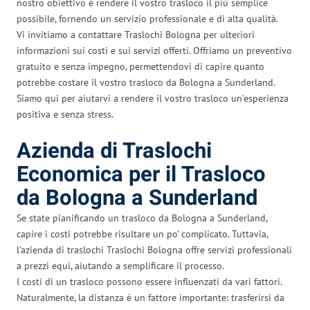
nostro obiettivo è rendere il vostro trasloco il più semplice
possibile, fornendo un servizio professionale e di alta qualità.
Vi invitiamo a contattare Traslochi Bologna per ulteriori
informazioni sui costi e sui servizi offerti. Offriamo un preventivo
gratuito e senza impegno, permettendovi di capire quanto
potrebbe costare il vostro trasloco da Bologna a Sunderland.
Siamo qui per aiutarvi a rendere il vostro trasloco un’esperienza
positiva e senza stress.
Azienda di Traslochi
Economica per il Trasloco
da Bologna a Sunderland
Se state pianificando un trasloco da Bologna a Sunderland,
capire i costi potrebbe risultare un po’ complicato. Tuttavia,
l’azienda di traslochi Traslochi Bologna offre servizi professionali
a prezzi equi, aiutando a semplificare il processo.
I costi di un trasloco possono essere influenzati da vari fattori.
Naturalmente, la distanza è un fattore importante: trasferirsi da