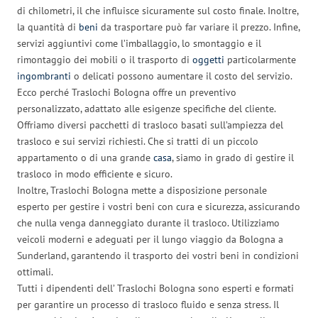
di chilometri, il che influisce sicuramente sul costo finale. Inoltre,
la quantità di
beni
da trasportare può far variare il prezzo. Infine,
servizi aggiuntivi come l’imballaggio, lo smontaggio e il
rimontaggio dei mobili o il trasporto di
oggetti
particolarmente
ingombranti
o delicati possono aumentare il costo del servizio.
Ecco perché Traslochi Bologna offre un preventivo
personalizzato, adattato alle esigenze specifiche del cliente.
Offriamo diversi pacchetti di trasloco basati sull’ampiezza del
trasloco e sui servizi richiesti. Che si tratti di un piccolo
appartamento o di una grande
casa
, siamo in grado di gestire il
trasloco in modo efficiente e sicuro.
Inoltre, Traslochi Bologna mette a disposizione personale
esperto per gestire i vostri beni con cura e sicurezza, assicurando
che nulla venga danneggiato durante il trasloco. Utilizziamo
veicoli moderni e adeguati per il lungo viaggio da Bologna a
Sunderland, garantendo il trasporto dei vostri beni in condizioni
ottimali.
Tutti i dipendenti dell’ Traslochi Bologna sono esperti e formati
per garantire un processo di trasloco fluido e senza stress. Il