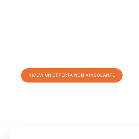
East Ayrsh
Il tuo trasloco Bologna East Ayrshire può essere così fac
servizio di prima classe
e assicurati i
migliori prezzi in
Richiedo ora la tua offerta personalizzata e fai il prim
trasloco senza stress a East Ayrshire
RICEVI UN'OFFERTA NON VINCOLANTE
100% non vincolante – Risposta garantita entro 15 minuti.