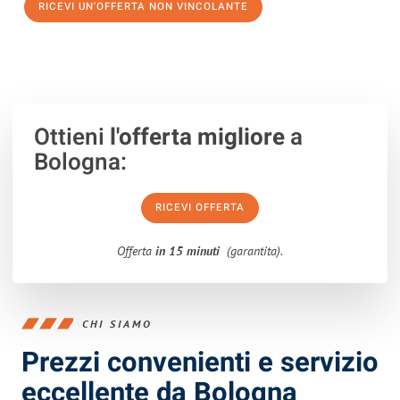
RICEVI UN'OFFERTA NON VINCOLANTE
100% non vincolante – Risposta garantita entro 15 minuti.
Ottieni
l'offerta migliore
a
Bologna:
RICEVI OFFERTA
Offerta
in 15 minuti
(garantita).
CHI SIAMO
Prezzi convenienti e servizio
eccellente da Bologna