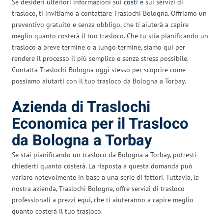
Se desideri ulteriori informazioni sui
costi
e sui servizi di
trasloco, ti invitiamo a contattare Traslochi Bologna. Offriamo un
preventivo gratuito e senza obbligo, che ti aiuterà a capire
meglio quanto costerà il tuo trasloco. Che tu stia pianificando un
trasloco a breve termine o a lungo termine, siamo qui per
rendere il processo il più semplice e senza stress possibile.
Contatta Traslochi Bologna oggi stesso per scoprire come
possiamo aiutarti con il tuo trasloco da Bologna a Torbay.
Azienda di Traslochi
Economica per il Trasloco
da Bologna a Torbay
Se stai pianificando un trasloco da Bologna a Torbay, potresti
chiederti quanto costerà. La risposta a questa domanda può
variare notevolmente in base a una serie di fattori. Tuttavia, la
nostra azienda, Traslochi Bologna, offre servizi di trasloco
professionali a prezzi equi, che ti aiuteranno a capire meglio
quanto costerà il tuo trasloco.