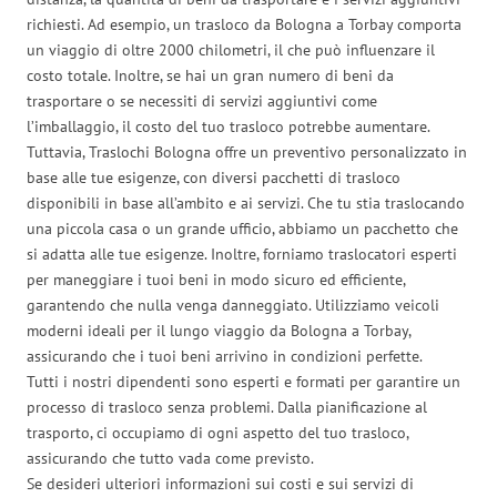
richiesti. Ad esempio, un trasloco da Bologna a Torbay comporta
un viaggio di oltre 2000 chilometri, il che può influenzare il
costo totale. Inoltre, se hai un gran numero di beni da
trasportare o se necessiti di servizi aggiuntivi come
l’imballaggio, il costo del tuo trasloco potrebbe aumentare.
Tuttavia, Traslochi Bologna offre un preventivo personalizzato in
base alle tue esigenze, con diversi pacchetti di trasloco
disponibili in base all’ambito e ai servizi. Che tu stia traslocando
una piccola casa o un grande ufficio, abbiamo un pacchetto che
si adatta alle tue esigenze. Inoltre, forniamo traslocatori esperti
per maneggiare i tuoi beni in modo sicuro ed efficiente,
garantendo che nulla venga danneggiato. Utilizziamo veicoli
moderni ideali per il lungo viaggio da Bologna a Torbay,
assicurando che i tuoi beni arrivino in condizioni perfette.
Tutti i nostri dipendenti sono esperti e formati per garantire un
processo di trasloco senza problemi. Dalla pianificazione al
trasporto, ci occupiamo di ogni aspetto del tuo trasloco,
assicurando che tutto vada come previsto.
Se desideri ulteriori informazioni sui costi e sui servizi di