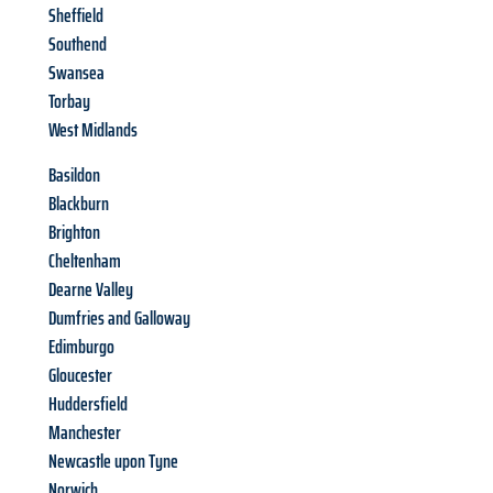
Sheffield
Southend
Swansea
Torbay
West Midlands
Basildon
Blackburn
Brighton
Cheltenham
Dearne Valley
Dumfries and Galloway
Edimburgo
Gloucester
Huddersfield
Manchester
Newcastle upon Tyne
Norwich