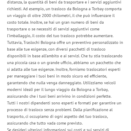
distanza, la quantità di beni da trasportare e i servizi aggiuntivi
richiesti. Ad esempio, un trasloco da Bologna a Torbay comporta
un viaggio di oltre 2000 chilometri, il che può influenzare il
costo totale. Inoltre, se hai un gran numero di beni da
trasportare o se necessiti di servizi aggiuntivi come
l’imballaggio, il costo del tuo trasloco potrebbe aumentare.
Tuttavia, Traslochi Bologna offre un preventivo personalizzato in
base alle tue esigenze, con diversi pacchetti di trasloco
disponibili in base all’ambito e ai servizi. Che tu stia traslocando
una piccola casa o un grande ufficio, abbiamo un pacchetto che
si adatta alle tue esigenze. Inoltre, forniamo traslocatori esperti
per maneggiare i tuoi beni in modo sicuro ed efficiente,
garantendo che nulla venga danneggiato. Utilizziamo veicoli
moderni ideali per il lungo viaggio da Bologna a Torbay,
assicurando che i tuoi beni arrivino in condizioni perfette.
Tutti i nostri dipendenti sono esperti e formati per garantire un
processo di trasloco senza problemi. Dalla pianificazione al
trasporto, ci occupiamo di ogni aspetto del tuo trasloco,
assicurando che tutto vada come previsto.
Se desideri ulteriori informazioni sui costi e sui servizi di