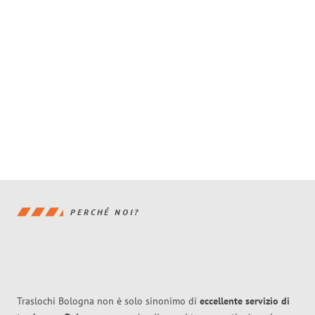
PERCHÉ NOI?
Traslochi Bologna non è solo sinonimo di
eccellente
servizio di