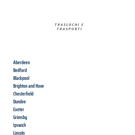
TRASLOCHI E
TRASPORTI​
Aberdeen
Bedford
Blackpool
Brighton and Hove
Chesterfield
Dundee
Exeter
Grimsby
Ipswich
Lincoln