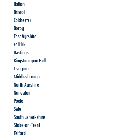
Bolton
Bristol
Colchester
Derby
East Ayrshire
Falkirk
Hastings
Kingston upon Hull
Liverpool
Middlesbrough
North Ayrshire
Nuneaton
Poole
Sale
South Lanarkshire
Stoke-on-Trent
Telford