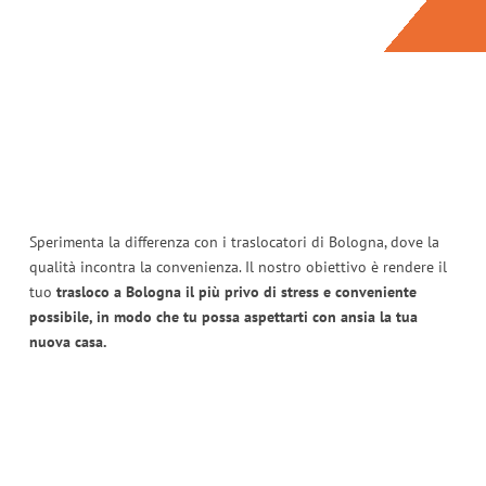
Sperimenta la differenza con i traslocatori di Bologna, dove la
qualità incontra la convenienza. Il nostro obiettivo è rendere il
tuo
trasloco a Bologna il più privo di stress e conveniente
possibile, in modo che tu possa aspettarti con ansia la tua
nuova casa.