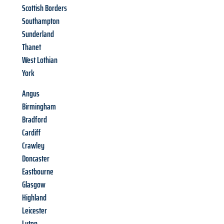
Scottish Borders
Southampton
Sunderland
Thanet
West Lothian
York
Angus
Birmingham
Bradford
Cardiff
Crawley
Doncaster
Eastbourne
Glasgow
Highland
Leicester
Luton