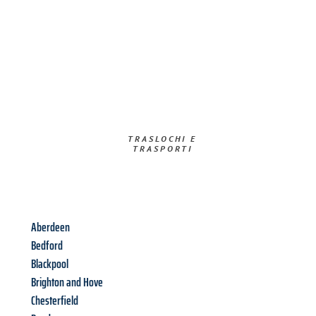
TRASLOCHI E
TRASPORTI​
Aberdeen
Bedford
Blackpool
Brighton and Hove
Chesterfield