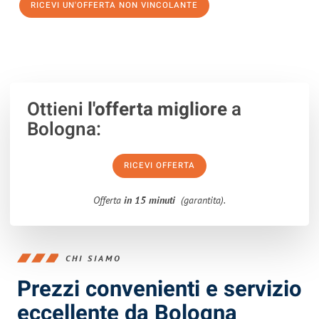
RICEVI UN'OFFERTA NON VINCOLANTE
100% non vincolante – Risposta garantita entro 15 minuti.
Ottieni
l'offerta migliore
a
Bologna:
RICEVI OFFERTA
Offerta
in 15 minuti
(garantita).
CHI SIAMO
Prezzi convenienti e servizio
eccellente da Bologna