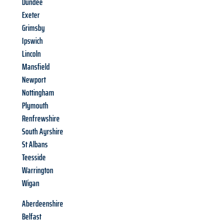
Dundee
Exeter
Grimsby
Ipswich
Lincoln
Mansfield
Newport
Nottingham
Plymouth
Renfrewshire
South Ayrshire
St Albans
Teesside
Warrington
Wigan
Aberdeenshire
Belfast