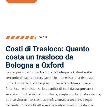
INFO
Costi di Trasloco: Quanto
costa un trasloco da
Bologna a Oxford
Se stai pianificando un
trasloco
da
Bologna
a Oxford e stai
cercando di capire i
costi
, sappi che non esiste una risposta
unica. I costi del trasloco possono variare in base a diversi
fattori, come la distanza, la quantità di
beni
da trasportare e i
servizi aggiuntivi richiesti. Tuttavia, scegliendo la giusta azienda,
puoi assicurarti un trasloco professionale a un prezzo equo.
L’azienda di traslochi offre servizi professionali di trasloco a