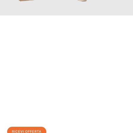
INFORMATI ORA
Scopri con Traslochi Bologna quanto può essere
facile e senza
stress il tuo trasloco a Bologna
. Il nostro team di esperti è
pronto ad assicurarti una transizione senza intoppi nella tua
nuova casa.
Ottieni subito
un'offerta non vincolante
e
risparmia € 100:
RICEVI OFFERTA
0299948957