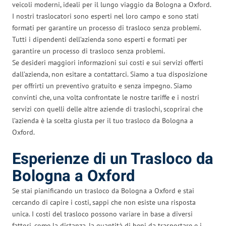
veicoli moderni, ideali per il lungo viaggio da Bologna a Oxford.
I nostri traslocatori sono esperti nel loro campo e sono stati
formati per garantire un processo di trasloco senza problemi.
Tutti i dipendenti dell’azienda sono esperti e formati per
garantire un processo di trasloco senza problemi.
Se desideri maggiori informazioni sui costi e sui servizi offerti
dall’azienda, non esitare a contattarci. Siamo a tua disposizione
per offrirti un preventivo gratuito e senza impegno. Siamo
convinti che, una volta confrontate le nostre tariffe e i nostri
servizi con quelli delle altre aziende di traslochi, scoprirai che
l’azienda è la scelta giusta per il tuo trasloco da Bologna a
Oxford.
Esperienze di un Trasloco da
Bologna a Oxford
Se stai pianificando un trasloco da Bologna a Oxford e stai
cercando di capire i costi, sappi che non esiste una risposta
unica. I costi del trasloco possono variare in base a diversi
fattori, come la distanza, la quantità di beni da trasportare e i