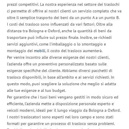
prezzi competitivi. La nostra esperienza nel settore dei traslochi
ci permette di offrire ai nostri clienti un servizio completo che va
oltre il semplice trasporto dei beni da un punto A a un punto B.
I costi del trasloco sono influenzati da vari fattori. Oltre alla
distanza tra Bologna e Oxford, anche la quantità di beni da
trasportare può influire sul prezzo finale. Inoltre, se richiedi
servizi aggiuntivi, come l’imballaggio o lo smontaggio e
montaggio dei
mobili
, il costo del trasloco aumenterà.
Per venire incontro alle diverse esigenze dei nostri clienti,
l’azienda offre un preventivo personalizzato basato sulle
esigenze specifiche del cliente. Abbiamo diversi pacchetti di
trasloco disponibili, in base all’ambito e ai servizi richiesti. In
questo modo, puoi scegliere la soluzione che meglio si adatta
alle tue esigenze e al tuo budget.
Per garantire che i tuoi beni vengano gestiti in modo sicuro ed
efficiente, l’azienda mette a disposizione personale esperto e
veicoli moderni, ideali per il lungo viaggio da Bologna a Oxford.
I nostri traslocatori sono esperti nel loro campo e sono stati
formati per garantire un processo di trasloco senza problemi.