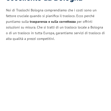
Noi di Traslochi Bologna comprendiamo che i costi sono un
fattore cruciale quando si pianifica il trasloco. Ecco perché
puntiamo sulla
trasparenza e sulla correttezza
per offrirti
soluzioni su misura. Che si tratti di un trasloco locale a Bologna
o di un trasloco in tutta Europa, garantiamo servizi di trasloco di
alta qualità a prezzi competitivi.