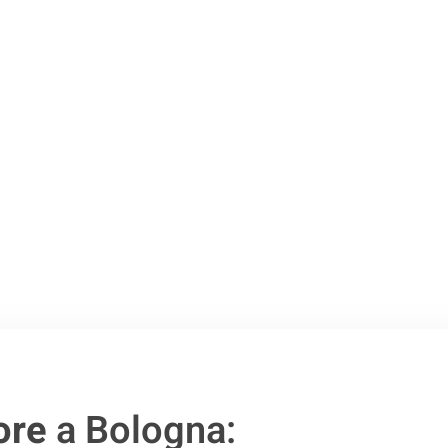
o passo verso un
ore
a Bologna: