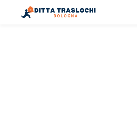
TRASLOCHI BOLOGNA
Traslochi
Bologna
F
Il tuo trasloco Bologna Fife può essere così facile! Spe