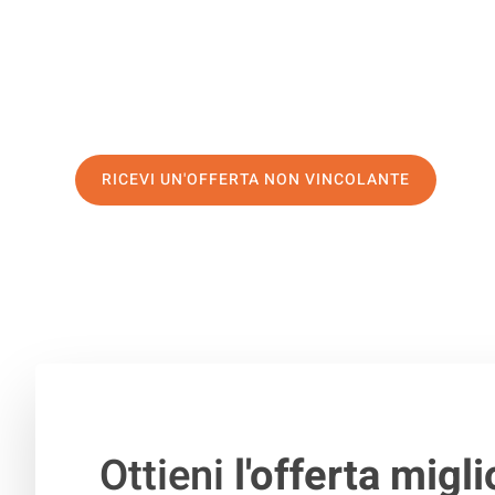
di prima classe
e assicurati i
migliori prezzi in Bologna
.
Richiedo ora la tua offerta personalizzata e fai il prim
trasloco senza stress a Fife
RICEVI UN'OFFERTA NON VINCOLANTE
100% non vincolante – Risposta garantita entro 15 minuti.
Ottieni
l'offerta migli