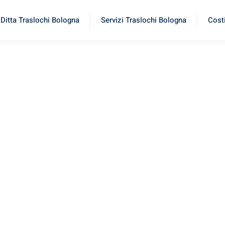
Ditta Traslochi Bologna
Servizi Traslochi Bologna
Costi
ife
rimenta il nostro
servizio