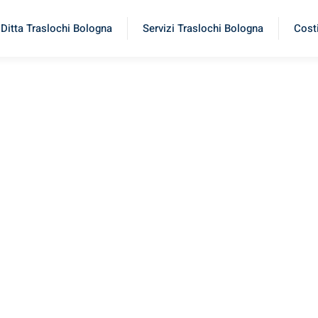
Ditta Traslochi Bologna
Servizi Traslochi Bologna
Costi