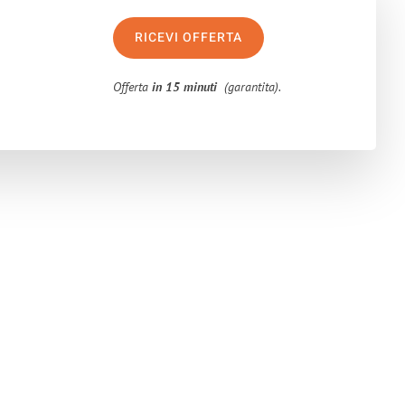
RICEVI OFFERTA
Offerta
in 15 minuti
(garantita).