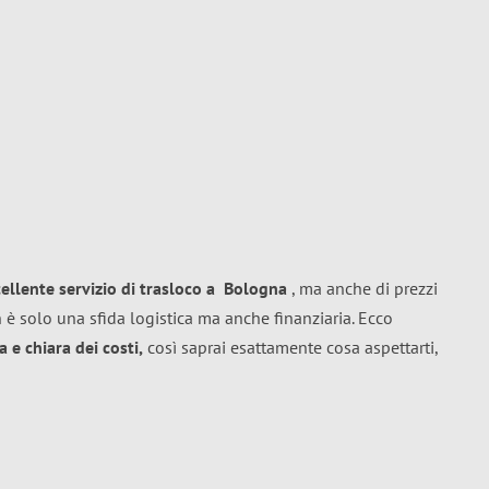
cellente
servizio di trasloco
a
Bologna
, ma anche di prezzi
 è solo una sfida logistica ma anche finanziaria. Ecco
 e chiara dei costi,
così saprai esattamente cosa aspettarti,