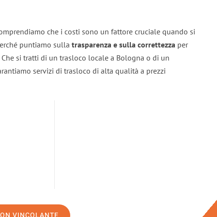
omprendiamo che i costi sono un fattore cruciale quando si
 perché puntiamo sulla
trasparenza e sulla correttezza
per
. Che si tratti di un trasloco locale a Bologna o di un
rantiamo servizi di trasloco di alta qualità a prezzi
NON VINCOLANTE