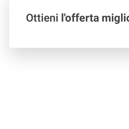
Ottieni
l'offerta migli