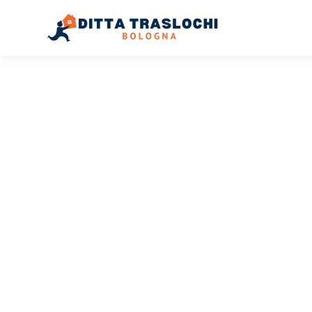
TRASLOCHI BOLOGNA
Traslochi
Bologna
D
Il tuo trasloco Bologna Derby può essere così facile! Sp