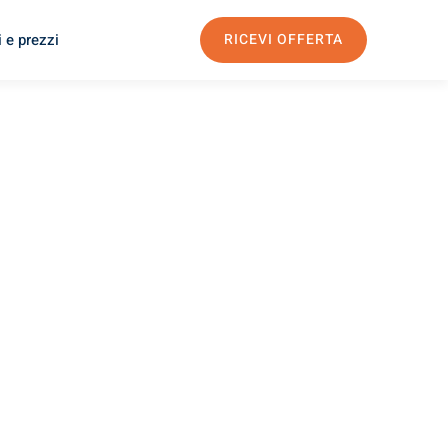
 e prezzi
RICEVI OFFERTA