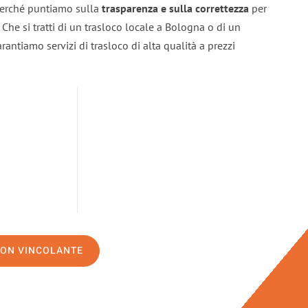
 perché puntiamo sulla
trasparenza e sulla correttezza
per
. Che si tratti di un trasloco locale a Bologna o di un
rantiamo servizi di trasloco di alta qualità a prezzi
NON VINCOLANTE