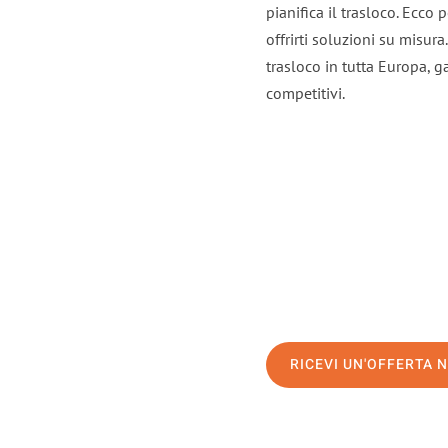
pianifica il trasloco. Ecco
offrirti soluzioni su misura
trasloco in tutta Europa, ga
competitivi.
RICEVI UN'OFFERTA 