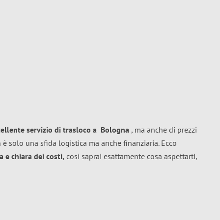
cellente
servizio di trasloco
a
Bologna
, ma anche di prezzi
 è solo una sfida logistica ma anche finanziaria. Ecco
 e chiara dei costi,
così saprai esattamente cosa aspettarti,