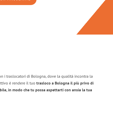
n i traslocatori di Bologna, dove la qualità incontra la
ttivo è rendere il tuo
trasloco a Bologna il più privo di
bile, in modo che tu possa aspettarti con ansia la tua