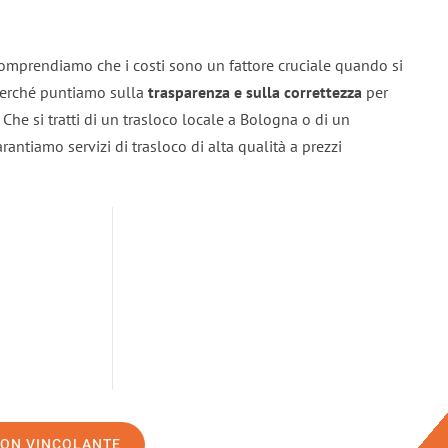
omprendiamo che i costi sono un fattore cruciale quando si
 perché puntiamo sulla
trasparenza e sulla correttezza
per
. Che si tratti di un trasloco locale a Bologna o di un
rantiamo servizi di trasloco di alta qualità a prezzi
NON VINCOLANTE