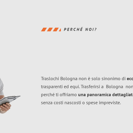
PERCHÉ NOI?
Traslochi Bologna non è solo sinonimo di
ec
trasparenti ed equi. Trasferirsi a
Bologna
non
perché ti offriamo
una panoramica dettagliata
senza costi nascosti o spese impreviste.