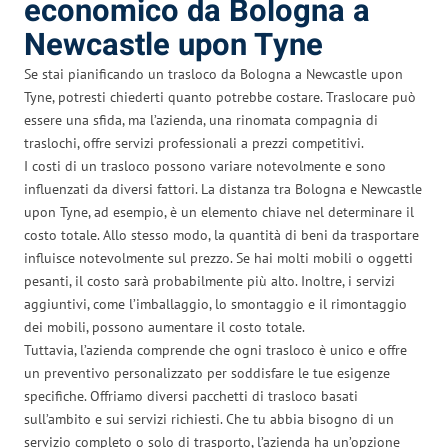
economico da Bologna a
Newcastle upon Tyne
Se stai pianificando un trasloco da Bologna a Newcastle upon
Tyne, potresti chiederti quanto potrebbe costare. Traslocare può
essere una sfida, ma l’azienda, una rinomata compagnia di
traslochi, offre servizi professionali a prezzi competitivi.
I costi di un trasloco possono variare notevolmente e sono
influenzati da diversi fattori. La distanza tra Bologna e Newcastle
upon Tyne, ad esempio, è un elemento chiave nel determinare il
costo totale. Allo stesso modo, la quantità di beni da trasportare
influisce notevolmente sul prezzo. Se hai molti mobili o oggetti
pesanti, il costo sarà probabilmente più alto. Inoltre, i servizi
aggiuntivi, come l’imballaggio, lo smontaggio e il rimontaggio
dei mobili, possono aumentare il costo totale.
Tuttavia, l’azienda comprende che ogni trasloco è unico e offre
un preventivo personalizzato per soddisfare le tue esigenze
specifiche. Offriamo diversi pacchetti di trasloco basati
sull’ambito e sui servizi richiesti. Che tu abbia bisogno di un
servizio completo o solo di trasporto, l’azienda ha un’opzione