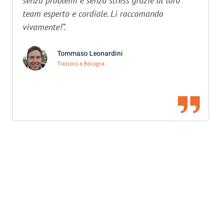
senza problemi e senza stress grazie al loro
team esperto e cordiale. Li raccomando
vivamente!”.
Tommaso Leonardini
Trasloco a Bologna