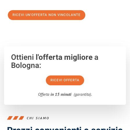
verso un trasloco senza stress a Newcastle upon Tyne
RICEVI UN'OFFERTA NON VINCOLANTE
100% non vincolante – Risposta garantita entro 15 minuti.
Ottieni
l'offerta migliore
a
Bologna:
RICEVI OFFERTA
Offerta
in 15 minuti
(garantita).
CHI SIAMO