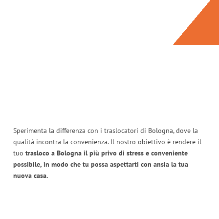
Sperimenta la differenza con i traslocatori di Bologna, dove la
qualità incontra la convenienza. Il nostro obiettivo è rendere il
tuo
trasloco a Bologna il più privo di stress e conveniente
possibile, in modo che tu possa aspettarti con ansia la tua
nuova casa.