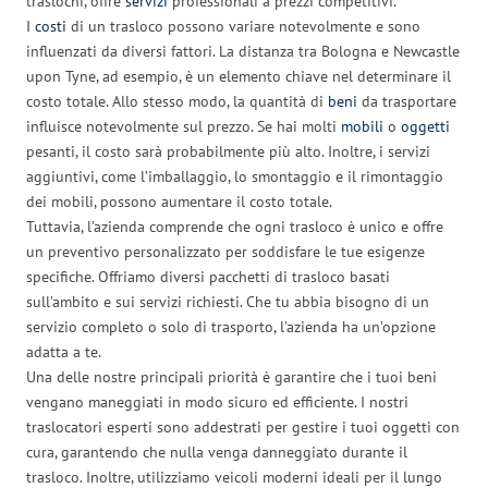
traslochi, offre
servizi
professionali a prezzi competitivi.
I
costi
di un trasloco possono variare notevolmente e sono
influenzati da diversi fattori. La distanza tra Bologna e Newcastle
upon Tyne, ad esempio, è un elemento chiave nel determinare il
costo totale. Allo stesso modo, la quantità di
beni
da trasportare
influisce notevolmente sul prezzo. Se hai molti
mobili
o
oggetti
pesanti, il costo sarà probabilmente più alto. Inoltre, i servizi
aggiuntivi, come l’imballaggio, lo smontaggio e il rimontaggio
dei mobili, possono aumentare il costo totale.
Tuttavia, l’azienda comprende che ogni trasloco è unico e offre
un preventivo personalizzato per soddisfare le tue esigenze
specifiche. Offriamo diversi pacchetti di trasloco basati
sull’ambito e sui servizi richiesti. Che tu abbia bisogno di un
servizio completo o solo di trasporto, l’azienda ha un’opzione
adatta a te.
Una delle nostre principali priorità è garantire che i tuoi beni
vengano maneggiati in modo sicuro ed efficiente. I nostri
traslocatori esperti sono addestrati per gestire i tuoi oggetti con
cura, garantendo che nulla venga danneggiato durante il
trasloco. Inoltre, utilizziamo veicoli moderni ideali per il lungo