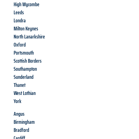
High Wycombe
Leeds
Londra
Milton Keynes
North Lanarkshire
Oxford
Portsmouth
Scottish Borders
Southampton
Sunderland
Thanet
West Lothian
York
Angus
Birmingham
Bradford
Cardiff