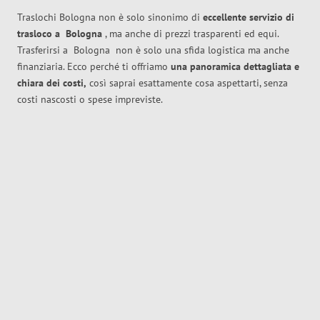
Traslochi Bologna non è solo sinonimo di
eccellente
servizio di
trasloco
a
Bologna
, ma anche di prezzi trasparenti ed equi.
Trasferirsi a
Bologna
non è solo una sfida logistica ma anche
finanziaria. Ecco perché ti offriamo
una panoramica dettagliata e
chiara dei costi,
così saprai esattamente cosa aspettarti, senza
costi nascosti o spese impreviste.