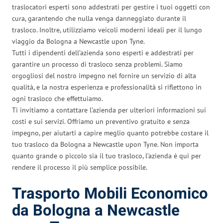
traslocatori esperti sono addestrati per gestire i tuoi oggetti con
cura, garantendo che nulla venga danneggiato durante il
trasloco. Inoltre, utilizziamo veicoli moderni ideali per il lungo
viaggio da Bologna a Newcastle upon Tyne.
Tutti i dipendenti dell’azienda sono esperti e addestrati per
garantire un processo di trasloco senza problemi. Siamo
orgogliosi del nostro impegno nel fornire un servizio di alta
qualità, e la nostra esperienza e professionalità si riflettono in
ogni trasloco che effettuiamo.
Ti invitiamo a contattare l’azienda per ulteriori informazioni sui
costi e sui servizi. Offriamo un preventivo gratuito e senza
impegno, per aiutarti a capire meglio quanto potrebbe costare il
tuo trasloco da Bologna a Newcastle upon Tyne. Non importa
quanto grande o piccolo sia il tuo trasloco, l’azienda è qui per
rendere il processo il più semplice possibile.
Trasporto Mobili Economico
da Bologna a Newcastle