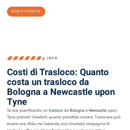
RICEVI OFFERTA
0299948957
INFO
Costi di Trasloco: Quanto
costa un trasloco da
Bologna a Newcastle upon
Tyne
Se stai pianificando un
trasloco
da
Bologna
a
Newcastle
upon
Tyne, potresti chiederti quanto potrebbe costare. Traslocare può
essere una sfida, ma l’azienda, una rinomata compagnia di