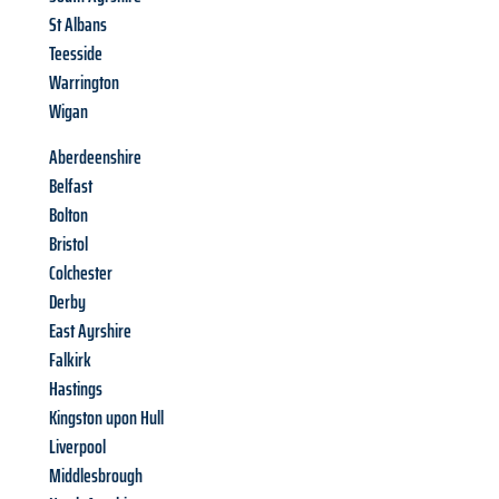
St Albans
Teesside
Warrington
Wigan
Aberdeenshire
Belfast
Bolton
Bristol
Colchester
Derby
East Ayrshire
Falkirk
Hastings
Kingston upon Hull
Liverpool
Middlesbrough