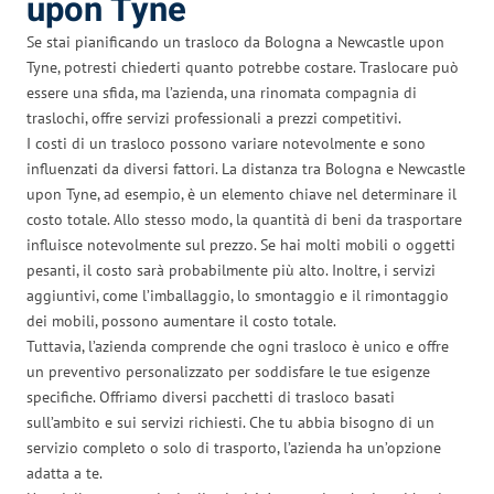
upon Tyne
Se stai pianificando un trasloco da Bologna a Newcastle upon
Tyne, potresti chiederti quanto potrebbe costare. Traslocare può
essere una sfida, ma l’azienda, una rinomata compagnia di
traslochi, offre servizi professionali a prezzi competitivi.
I costi di un trasloco possono variare notevolmente e sono
influenzati da diversi fattori. La distanza tra Bologna e Newcastle
upon Tyne, ad esempio, è un elemento chiave nel determinare il
costo totale. Allo stesso modo, la quantità di beni da trasportare
influisce notevolmente sul prezzo. Se hai molti mobili o oggetti
pesanti, il costo sarà probabilmente più alto. Inoltre, i servizi
aggiuntivi, come l’imballaggio, lo smontaggio e il rimontaggio
dei mobili, possono aumentare il costo totale.
Tuttavia, l’azienda comprende che ogni trasloco è unico e offre
un preventivo personalizzato per soddisfare le tue esigenze
specifiche. Offriamo diversi pacchetti di trasloco basati
sull’ambito e sui servizi richiesti. Che tu abbia bisogno di un
servizio completo o solo di trasporto, l’azienda ha un’opzione
adatta a te.