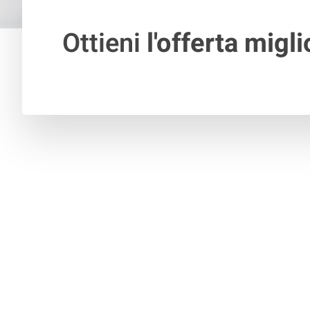
Ottieni
l'offerta migli