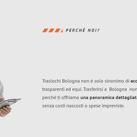
PERCHÉ NOI?
Traslochi Bologna non è solo sinonimo di
ec
trasparenti ed equi. Trasferirsi a
Bologna
non
perché ti offriamo
una panoramica dettagliata
senza costi nascosti o spese impreviste.