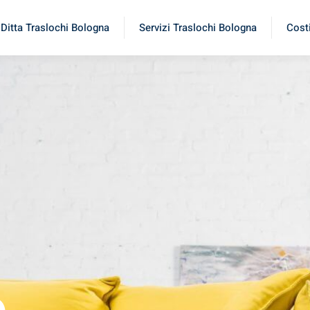
Ditta Traslochi Bologna
Servizi Traslochi Bologna
Costi