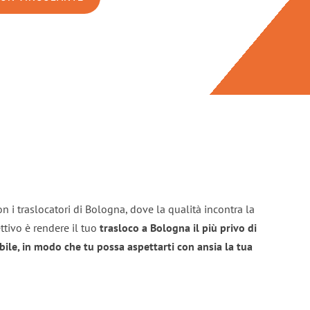
n i traslocatori di Bologna, dove la qualità incontra la
ttivo è rendere il tuo
trasloco a Bologna il più privo di
bile, in modo che tu possa aspettarti con ansia la tua