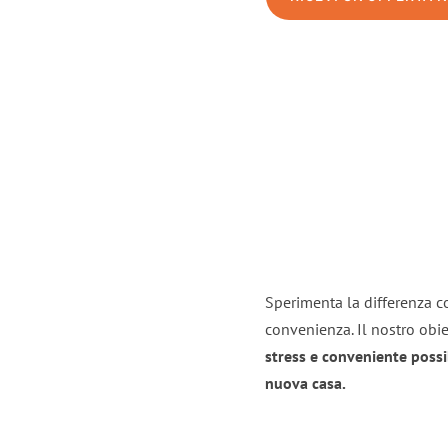
Sperimenta la differenza co
convenienza. Il nostro obie
stress e conveniente possi
nuova casa.