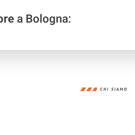
ore
a Bologna:
CHI SIAMO