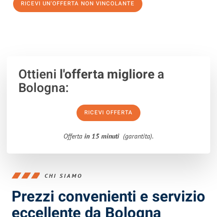
RICEVI UN'OFFERTA NON VINCOLANTE
100% non vincolante – Risposta garantita entro 15 minuti.
Ottieni
l'offerta migliore
a
Bologna:
RICEVI OFFERTA
Offerta
in 15 minuti
(garantita).
CHI SIAMO
Prezzi convenienti e servizio
eccellente da Bologna