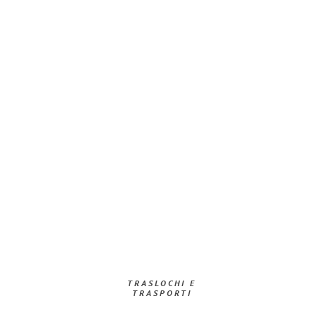
TRASLOCHI E
TRASPORTI​