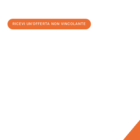
RICEVI UN'OFFERTA NON VINCOLANTE