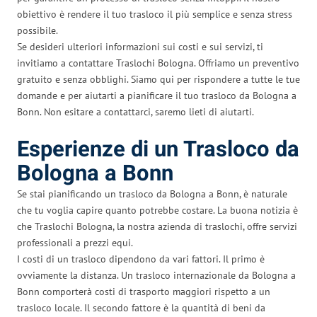
obiettivo è rendere il tuo trasloco il più semplice e senza stress
possibile.
Se desideri ulteriori informazioni sui costi e sui servizi, ti
invitiamo a contattare Traslochi Bologna. Offriamo un preventivo
gratuito e senza obblighi. Siamo qui per rispondere a tutte le tue
domande e per aiutarti a pianificare il tuo trasloco da Bologna a
Bonn. Non esitare a contattarci, saremo lieti di aiutarti.
Esperienze di un Trasloco da
Bologna a Bonn
Se stai pianificando un trasloco da Bologna a Bonn, è naturale
che tu voglia capire quanto potrebbe costare. La buona notizia è
che Traslochi Bologna, la nostra azienda di traslochi, offre servizi
professionali a prezzi equi.
I costi di un trasloco dipendono da vari fattori. Il primo è
ovviamente la distanza. Un trasloco internazionale da Bologna a
Bonn comporterà costi di trasporto maggiori rispetto a un
trasloco locale. Il secondo fattore è la quantità di beni da