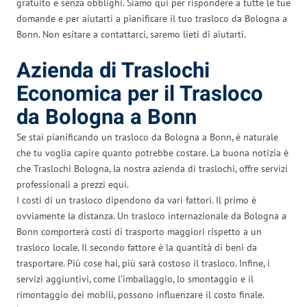
gratuito e senza obblighi. Siamo qui per rispondere a tutte le tue
domande e per aiutarti a pianificare il tuo trasloco da Bologna a
Bonn. Non esitare a contattarci, saremo lieti di aiutarti.
Azienda di Traslochi
Economica per il Trasloco
da Bologna a Bonn
Se stai pianificando un trasloco da Bologna a Bonn, è naturale
che tu voglia capire quanto potrebbe costare. La buona notizia è
che Traslochi Bologna, la nostra azienda di traslochi, offre servizi
professionali a prezzi equi.
I costi di un trasloco dipendono da vari fattori. Il primo è
ovviamente la distanza. Un trasloco internazionale da Bologna a
Bonn comporterà costi di trasporto maggiori rispetto a un
trasloco locale. Il secondo fattore è la quantità di beni da
trasportare. Più cose hai, più sarà costoso il trasloco. Infine, i
servizi aggiuntivi, come l’imballaggio, lo smontaggio e il
rimontaggio dei mobili, possono influenzare il costo finale.