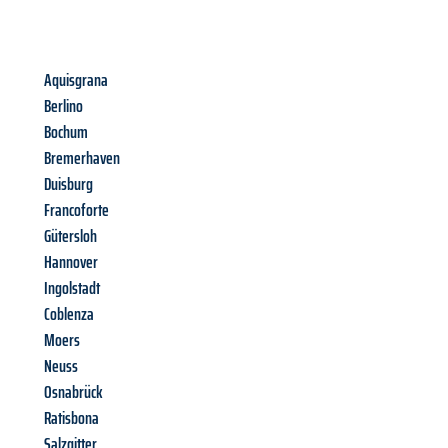
Aquisgrana
Berlino
Bochum
Bremerhaven
Duisburg
Francoforte
Gütersloh
Hannover
Ingolstadt
Coblenza
Moers
Neuss
Osnabrück
Ratisbona
Salzgitter