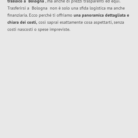
trasloco
a
Bologna
, ma anche di prezzi trasparenti ed equi.
Trasferirsi a
Bologna
non è solo una sfida logistica ma anche
finanziaria. Ecco perché ti offriamo
una panoramica dettagliata e
chiara dei costi,
così saprai esattamente cosa aspettarti, senza
costi nascosti o spese impreviste.