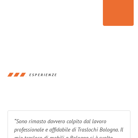
ESPERIENZE
“Sono rimasto davvero colpito dal lavoro
professionale e affidabile di Traslochi Bologna. Il
mio trasloco di mobili a Bologna si è svolto