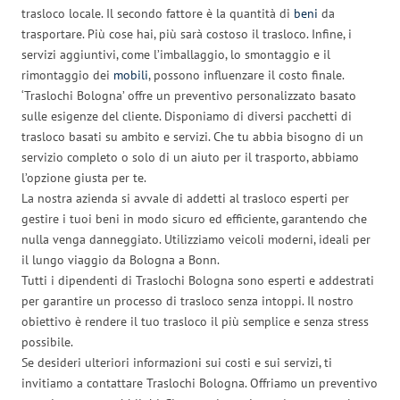
trasloco locale. Il secondo fattore è la quantità di
beni
da
trasportare. Più cose hai, più sarà costoso il trasloco. Infine, i
servizi aggiuntivi, come l’imballaggio, lo smontaggio e il
rimontaggio dei
mobili
, possono influenzare il costo finale.
‘Traslochi Bologna’ offre un preventivo personalizzato basato
sulle esigenze del cliente. Disponiamo di diversi pacchetti di
trasloco basati su ambito e servizi. Che tu abbia bisogno di un
servizio completo o solo di un aiuto per il trasporto, abbiamo
l’opzione giusta per te.
La nostra azienda si avvale di addetti al trasloco esperti per
gestire i tuoi beni in modo sicuro ed efficiente, garantendo che
nulla venga danneggiato. Utilizziamo veicoli moderni, ideali per
il lungo viaggio da Bologna a Bonn.
Tutti i dipendenti di Traslochi Bologna sono esperti e addestrati
per garantire un processo di trasloco senza intoppi. Il nostro
obiettivo è rendere il tuo trasloco il più semplice e senza stress
possibile.
Se desideri ulteriori informazioni sui costi e sui servizi, ti
invitiamo a contattare Traslochi Bologna. Offriamo un preventivo