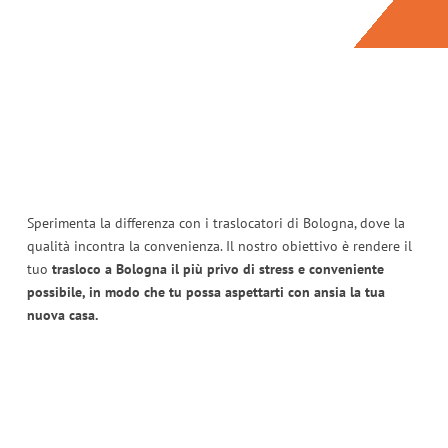
Sperimenta la differenza con i traslocatori di Bologna, dove la
qualità incontra la convenienza. Il nostro obiettivo è rendere il
tuo
trasloco a Bologna il più privo di stress e conveniente
possibile, in modo che tu possa aspettarti con ansia la tua
nuova casa.