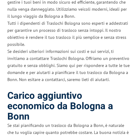
gestire i tuoi beni in modo sicuro ed efficiente, garantendo che
nulla venga danneggiato. Utilizziamo veicoli moderni, ideali per
il lungo viaggio da Bologna a Bonn.
Tutti i dipendenti di Traslochi Bologna sono esperti e addestrati
per garantire un processo di trasloco senza intoppi. Il nostro
obiettivo è rendere il tuo trasloco il più semplice e senza stress
possibile.
Se desideri ulteriori informazioni sui costi e sui servizi, ti
invitiamo a contattare Traslochi Bologna. Offriamo un preventivo
gratuito e senza obblighi. Siamo qui per rispondere a tutte le tue
domande e per aiutarti a pianificare il tuo trasloco da Bologna a
Bonn. Non esitare a contattarci, saremo lieti di aiutarti.
Carico aggiuntivo
economico da Bologna a
Bonn
Se stai pianificando un trasloco da Bologna a Bonn, è naturale
che tu voglia capire quanto potrebbe costare. La buona notizia è