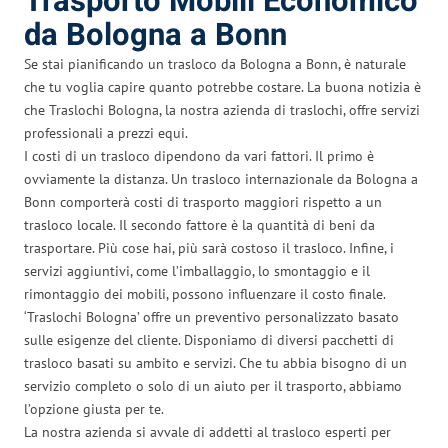
Trasporto Mobili Economico
da Bologna a Bonn
Se stai pianificando un trasloco da Bologna a Bonn, è naturale
che tu voglia capire quanto potrebbe costare. La buona notizia è
che Traslochi Bologna, la nostra azienda di traslochi, offre servizi
professionali a prezzi equi.
I costi di un trasloco dipendono da vari fattori. Il primo è
ovviamente la distanza. Un trasloco internazionale da Bologna a
Bonn comporterà costi di trasporto maggiori rispetto a un
trasloco locale. Il secondo fattore è la quantità di beni da
trasportare. Più cose hai, più sarà costoso il trasloco. Infine, i
servizi aggiuntivi, come l’imballaggio, lo smontaggio e il
rimontaggio dei mobili, possono influenzare il costo finale.
‘Traslochi Bologna’ offre un preventivo personalizzato basato
sulle esigenze del cliente. Disponiamo di diversi pacchetti di
trasloco basati su ambito e servizi. Che tu abbia bisogno di un
servizio completo o solo di un aiuto per il trasporto, abbiamo
l’opzione giusta per te.
La nostra azienda si avvale di addetti al trasloco esperti per