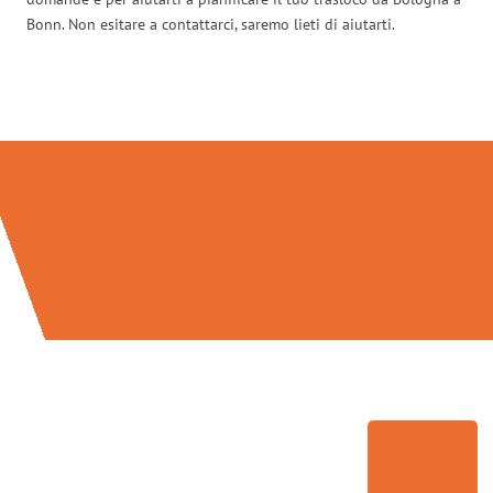
Bonn. Non esitare a contattarci, saremo lieti di aiutarti.
Traslochi Bologna in numeri: