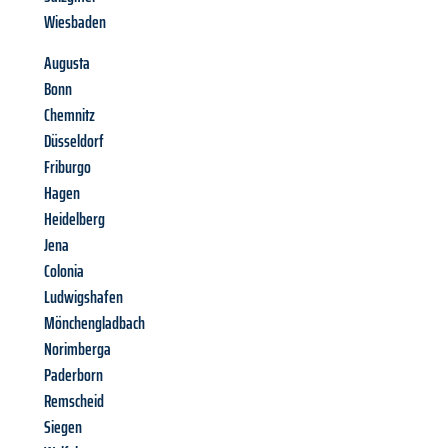
Wiesbaden
Augusta
Bonn
Chemnitz
Düsseldorf
Friburgo
Hagen
Heidelberg
Jena
Colonia
Ludwigshafen
Mönchengladbach
Norimberga
Paderborn
Remscheid
Siegen