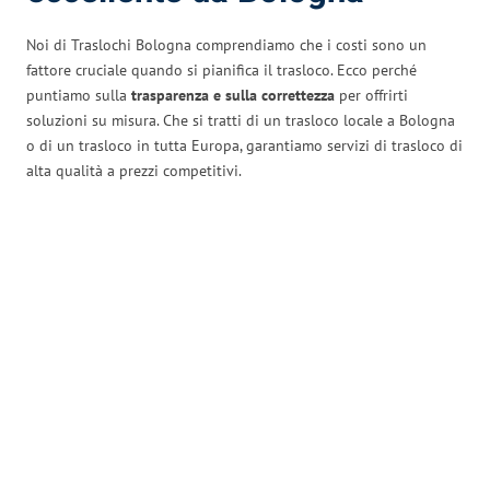
Noi di Traslochi Bologna comprendiamo che i costi sono un
fattore cruciale quando si pianifica il trasloco. Ecco perché
puntiamo sulla
trasparenza e sulla correttezza
per offrirti
soluzioni su misura. Che si tratti di un trasloco locale a Bologna
o di un trasloco in tutta Europa, garantiamo servizi di trasloco di
alta qualità a prezzi competitivi.