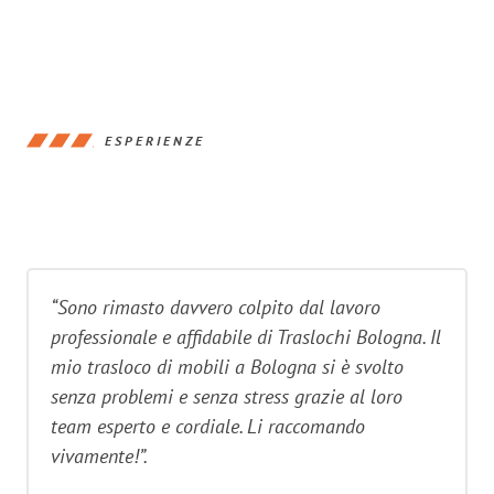
ESPERIENZE
“Sono rimasto davvero colpito dal lavoro
professionale e affidabile di Traslochi Bologna. Il
mio trasloco di mobili a Bologna si è svolto
senza problemi e senza stress grazie al loro
team esperto e cordiale. Li raccomando
vivamente!”.