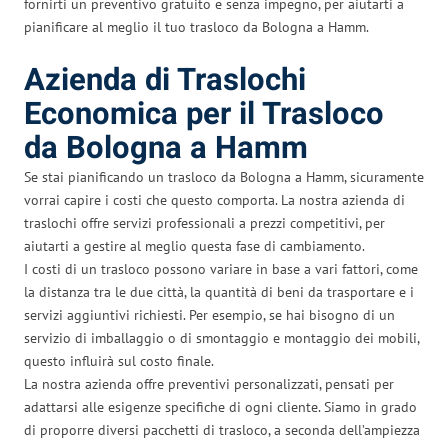
fornirti un preventivo gratuito e senza impegno, per aiutarti a
pianificare al meglio il tuo trasloco da Bologna a Hamm.
Azienda di Traslochi
Economica per il Trasloco
da Bologna a Hamm
Se stai pianificando un trasloco da Bologna a Hamm, sicuramente
vorrai capire i costi che questo comporta. La nostra azienda di
traslochi offre servizi professionali a prezzi competitivi, per
aiutarti a gestire al meglio questa fase di cambiamento.
I costi di un trasloco possono variare in base a vari fattori, come
la distanza tra le due città, la quantità di beni da trasportare e i
servizi aggiuntivi richiesti. Per esempio, se hai bisogno di un
servizio di imballaggio o di smontaggio e montaggio dei mobili,
questo influirà sul costo finale.
La nostra azienda offre preventivi personalizzati, pensati per
adattarsi alle esigenze specifiche di ogni cliente. Siamo in grado
di proporre diversi pacchetti di trasloco, a seconda dell’ampiezza