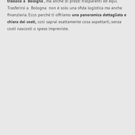
trasloco
a
Bologna
, ma anche di prezzi trasparenti ed equi.
Trasferirsi a
Bologna
non è solo una sfida logistica ma anche
finanziaria. Ecco perché ti offriamo
una panoramica dettagliata e
chiara dei costi,
così saprai esattamente cosa aspettarti, senza
costi nascosti o spese impreviste.