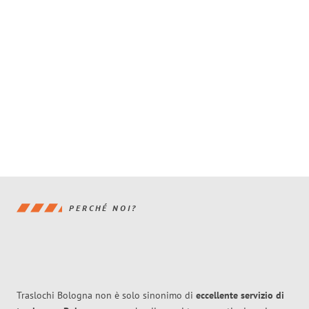
PERCHÉ NOI?
Traslochi Bologna non è solo sinonimo di
eccellente
servizio di