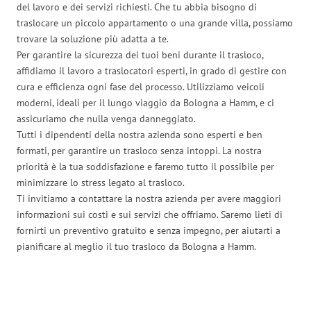
del lavoro e dei servizi richiesti. Che tu abbia bisogno di
traslocare un piccolo appartamento o una grande villa, possiamo
trovare la soluzione più adatta a te.
Per garantire la sicurezza dei tuoi beni durante il trasloco,
affidiamo il lavoro a traslocatori esperti, in grado di gestire con
cura e efficienza ogni fase del processo. Utilizziamo veicoli
moderni, ideali per il lungo viaggio da Bologna a Hamm, e ci
assicuriamo che nulla venga danneggiato.
Tutti i dipendenti della nostra azienda sono esperti e ben
formati, per garantire un trasloco senza intoppi. La nostra
priorità è la tua soddisfazione e faremo tutto il possibile per
minimizzare lo stress legato al trasloco.
Ti invitiamo a contattare la nostra azienda per avere maggiori
informazioni sui costi e sui servizi che offriamo. Saremo lieti di
fornirti un preventivo gratuito e senza impegno, per aiutarti a
pianificare al meglio il tuo trasloco da Bologna a Hamm.
Traslochi Bologna in numeri: