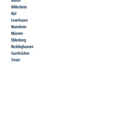
Hamm
Hildesheim
Kiel
Leverkusen
Mannheim
Münster
Oldenburg
Recklinghausen
Saarbrücken
Treviri
Richiedi ora la tua
offerta
al
miglior