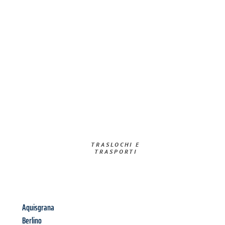
TRASLOCHI E
TRASPORTI​
Aquisgrana
Berlino