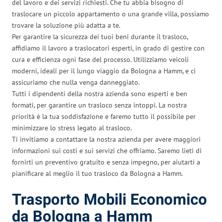
del lavoro e dei servizi richiesti. Che tu abbia bisogno di
traslocare un piccolo appartamento o una grande villa, possiamo
trovare la soluzione più adatta a te.
Per garantire la sicurezza dei tuoi beni durante il trasloco,
affidiamo il lavoro a traslocatori esperti, in grado di gestire con
cura e efficienza ogni fase del processo. Utilizziamo veicoli
moderni, ideali per il lungo viaggio da Bologna a Hamm, e ci
assicuriamo che nulla venga danneggiato.
Tutti i dipendenti della nostra azienda sono esperti e ben
formati, per garantire un trasloco senza intoppi. La nostra
priorità è la tua soddisfazione e faremo tutto il possibile per
minimizzare lo stress legato al trasloco.
Ti invitiamo a contattare la nostra azienda per avere maggiori
informazioni sui costi e sui servizi che offriamo. Saremo lieti di
fornirti un preventivo gratuito e senza impegno, per aiutarti a
pianificare al meglio il tuo trasloco da Bologna a Hamm.
Trasporto Mobili Economico
da Bologna a Hamm