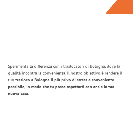
Sperimenta la differenza con i traslocatori di Bologna, dove la
qualità incontra la convenienza. Il nostro obiettivo è rendere il
tuo
trasloco a Bologna il più privo di stress e conveniente
possibile, in modo che tu possa aspettarti con ansia la tua
nuova casa.