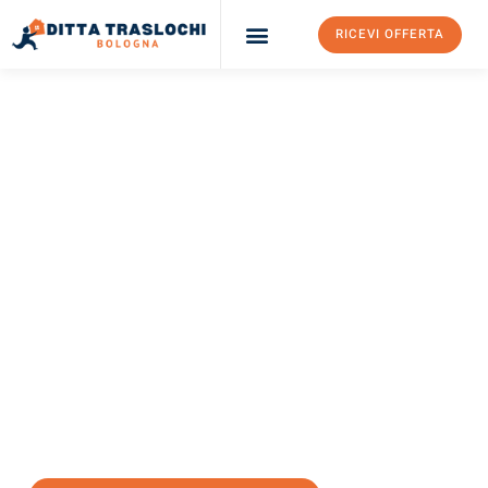
RICEVI OFFERTA
Ditta Traslochi Bologna
Servizi Traslochi Bologna
Costi e prezzi
TRASLOCHI BOLOGNA
Traslochi Bologna
Hamm
Il tuo trasloco Bologna Hamm può essere così facile! Sperimenta
il nostro
servizio di prima classe
e assicurati i
migliori prezzi in
Bologna
.
Richiedo ora la tua offerta personalizzata e fai il primo passo
verso un trasloco senza stress a Hamm