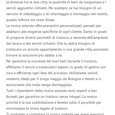
la distanza tra le due città, la quantità di beni da trasportare e i
servizi aggiuntivi richiesti. Per esempio, se hai bisogno di un
servizio di imballaggio o di smontaggio e montaggio dei mobili,
questo influirà sul costo finale.
La nostra azienda offre preventivi personalizzati, pensati per
adattarsi alle esigenze specifiche di ogni cliente. Siamo in grado
di proporre diversi pacchetti di trasloco, a seconda dell’ampiezza
del lavoro e dei servizi richiesti. Che tu abbia bisogno di
traslocare un piccolo appartamento o una grande villa, possiamo
trovare la soluzione più adatta a te.
Per garantire la sicurezza dei tuoi beni durante il trasloco,
affidiamo il lavoro a traslocatori esperti, in grado di gestire con
cura e efficienza ogni fase del processo. Utilizziamo veicoli
moderni, ideali per il lungo viaggio da Bologna a Hamm, e ci
assicuriamo che nulla venga danneggiato.
Tutti i dipendenti della nostra azienda sono esperti e ben
formati, per garantire un trasloco senza intoppi. La nostra
priorità è la tua soddisfazione e faremo tutto il possibile per
minimizzare lo stress legato al trasloco.
Ti invitiamo a contattare la nostra azienda per avere maggiori