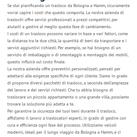
Se stai pianificando un trasloco da Bologna a Hamm, sicuramente
vorrai capire i costi che questo comporta. La nostra azienda di
traslochi offre servizi professionali a prezzi competitivi, per
aiutarti a gestire al meglio questa fase di cambiamento.
I costi di un trasloco possono variare in base a vari fattori, come
la distanza tra le due città, la quantità di beni da trasportare e i
servizi aggiuntivi richiesti. Per esempio, se hai bisogno di un
servizio di imballaggio o di smontaggio e montaggio dei mobili,
questo influirà sul costo finale.
La nostra azienda offre preventivi personalizzati, pensati per
adattarsi alle esigenze specifiche di ogni cliente. Siamo in grado
di proporre diversi pacchetti di trasloco, a seconda dell’ampiezza
del lavoro e dei servizi richiesti. Che tu abbia bisogno di
traslocare un piccolo appartamento o una grande villa, possiamo
trovare la soluzione più adatta a te.
Per garantire la sicurezza dei tuoi beni durante il trasloco,
affidiamo il lavoro a traslocatori esperti, in grado di gestire con
cura e efficienza ogni fase del processo. Utilizziamo veicoli
moderni, ideali per il lungo viaggio da Bologna a Hamm, e ci