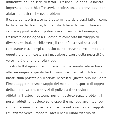
influenzati da una serie di fattori. ‘Traslochi Bologna’, la nostra
impresa di traslochi, offre servizi professionali a prezzi equi per
aiutarti a trasferirti senza problemi.
Il costo del tuo trasloco sarà determinato da diversi fattori, come
la distanza del trasloco, la quantità di beni da trasportare e i
servizi aggiuntivi di cui potresti aver bisogno. Ad esempio,
traslocare da Bologna a Hildesheim comporta un viaggio di
diverse centinaia di chilometri, il che influisce sui costi del
carburante e sui tempi di trasloco. Inoltre, se hai molti mobili o
oggetti grandi, il costo sarà maggiore a causa della necessità di
veicoli più grandi o di più viaggi.
‘Traslochi Bologna’ offre un preventivo personalizzato in base
alle tue esigenze specifiche. Offriamo vari pacchetti di trasloco
basati sulla portata e sui servizi necessari. Questo può includere
l’imballaggio e lo smontaggio dei mobili, il trasporto di oggetti
delicati o di valore, o servizi di pulizia a fine trasloco.
Affidati a ‘Traslochi Bologna’ per un trasloco senza problemi. I
nostri addetti al trasloco sono esperti e maneggiano i tuoi beni
con la massima cura per garantire che nulla venga danneggiato.
Utilizziamo veicoli moderni, ideali per il lungo viaggio da