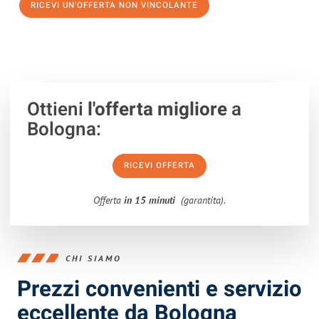
RICEVI UN'OFFERTA NON VINCOLANTE
100% non vincolante – Risposta garantita entro 15 minuti.
Ottieni
l'offerta migliore
a
Bologna:
RICEVI OFFERTA
Offerta
in 15 minuti
(garantita).
CHI SIAMO
Prezzi convenienti e servizio
eccellente da Bologna