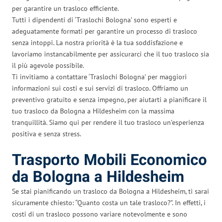
per garantire un trasloco efficiente.
Tutti i dipendenti di ‘Traslochi Bologna’ sono esperti e
adeguatamente formati per garantire un processo di trasloco
senza intoppi. La nostra priorità è la tua soddisfazione e
lavoriamo instancabilmente per assicurarci che il tuo trasloco sia
il più agevole possibile.
Ti invitiamo a contattare ‘Traslochi Bologna’ per maggiori
informazioni sui costi e sui servizi di trasloco. Offriamo un
preventivo gratuito e senza impegno, per aiutarti a pianificare il
tuo trasloco da Bologna a Hildesheim con la massima
tranquillità. Siamo qui per rendere il tuo trasloco un’esperienza
positiva e senza stress.
Trasporto Mobili Economico
da Bologna a Hildesheim
Se stai pianificando un trasloco da Bologna a Hildesheim, ti sarai
sicuramente chiesto: “Quanto costa un tale trasloco?”. In effetti, i
costi di un trasloco possono variare notevolmente e sono