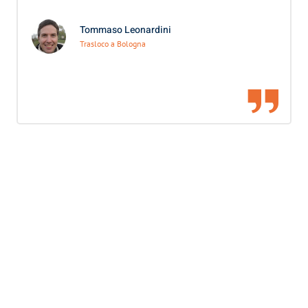
Tommaso Leonardini
Trasloco a Bologna