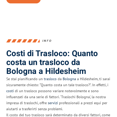
INFO
Costi di Trasloco: Quanto
costa un trasloco da
Bologna a Hildesheim
Se stai pianificando un
trasloco
da
Bologna
a Hildesheim, ti sarai
sicuramente chiesto: “Quanto costa un tale trasloco?”. In effetti, i
costi
di un trasloco possono variare notevolmente e sono
influenzati da una serie di fattori. ‘Traslochi Bologna’, la nostra
impresa di traslochi, offre
servizi
professionali a prezzi equi per
aiutarti a trasferirti senza problemi.
Il costo del tuo trasloco sarà determinato da diversi fattori, come