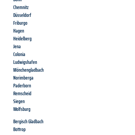
Chemnitz
Düsseldorf
Friburgo
Hagen
Heidelberg
Jena
Colonia
Ludwigshafen
Mönchengladbach
Norimberga
Paderborn
Remscheid
Siegen
Wolfsburg
Bergisch Gladbach
Bottrop