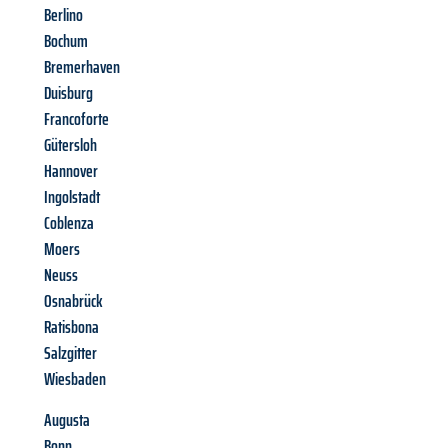
Berlino
Bochum
Bremerhaven
Duisburg
Francoforte
Gütersloh
Hannover
Ingolstadt
Coblenza
Moers
Neuss
Osnabrück
Ratisbona
Salzgitter
Wiesbaden
Augusta
Bonn