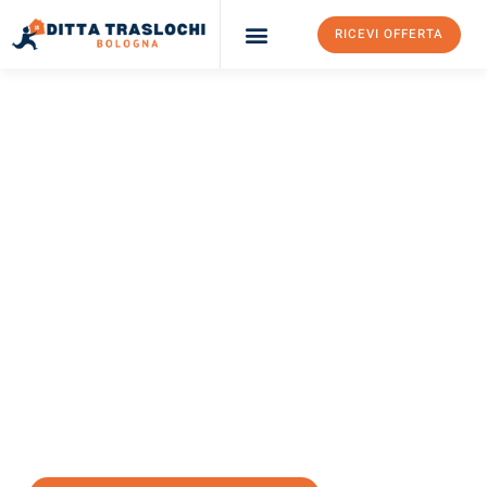
RICEVI OFFERTA
Ditta Traslochi Bologna
Servizi Traslochi Bologna
Costi e prezzi
TRASLOCHI BOLOGNA
Traslochi Bologna
Hildesheim
Il tuo trasloco Bologna Hildesheim può essere così facile!
Sperimenta il nostro
servizio di prima classe
e assicurati i
migliori prezzi in Bologna
.
Richiedo ora la tua offerta personalizzata e fai il primo passo
verso un trasloco senza stress a Hildesheim