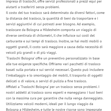
impresa di traslochi, offre servizi professionali a prezzi equi per
aiutarti a trasferirti senza problemi.
Il costo del tuo trasloco sarà determinato da diversi fattori, come
la distanza del trasloco, la quantità di beni da trasportare e i
servizi aggiuntivi di cui potresti aver bisogno. Ad esempio,
traslocare da Bologna a Hildesheim comporta un viaggio di
diverse centinaia di chilometri, il che influisce sui costi del
carburante e sui tempi di trasloco. Inoltre, se hai molti mobili o
oggetti grandi, il costo sarà maggiore a causa della necessità di
veicoli più grandi o di più viaggi.
‘Traslochi Bologna’ offre un preventivo personalizzato in base
alle tue esigenze specifiche. Offriamo vari pacchetti di trasloco
basati sulla portata e sui servizi necessari. Questo può includere
l’imballaggio e lo smontaggio dei mobili, il trasporto di oggetti
delicati o di valore, o servizi di pulizia a fine trasloco.
Affidati a ‘Traslochi Bologna’ per un trasloco senza problemi. I
nostri addetti al trasloco sono esperti e maneggiano i tuoi beni
con la massima cura per garantire che nulla venga danneggiato.
Utilizziamo veicoli moderni, ideali per il lungo viaggio da
Bologna a Hildesheim, e tutte le nostre risorse sono impegnate