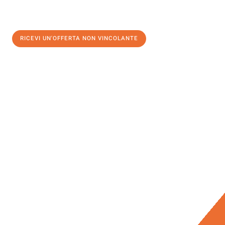
RICEVI UN'OFFERTA NON VINCOLANTE