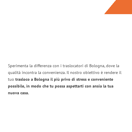
Sperimenta la differenza con i traslocatori di Bologna, dove la
qualità incontra la convenienza. Il nostro obiettivo è rendere il
tuo
trasloco a Bologna il più privo di stress e conveniente
possibile, in modo che tu possa aspettarti con ansia la tua
nuova casa.