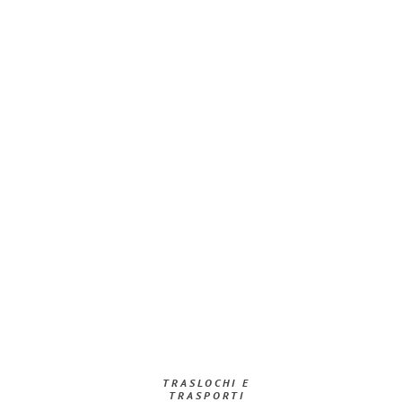
TRASLOCHI E
TRASPORTI​