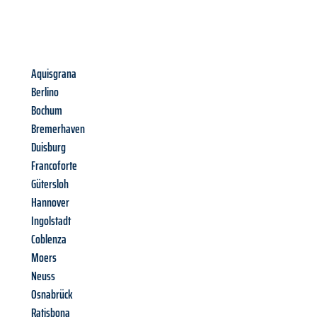
Aquisgrana
Berlino
Bochum
Bremerhaven
Duisburg
Francoforte
Gütersloh
Hannover
Ingolstadt
Coblenza
Moers
Neuss
Osnabrück
Ratisbona