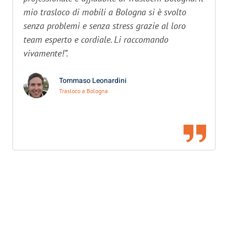
mio trasloco di mobili a Bologna si è svolto
senza problemi e senza stress grazie al loro
team esperto e cordiale. Li raccomando
vivamente!”.
Tommaso Leonardini
Trasloco a Bologna