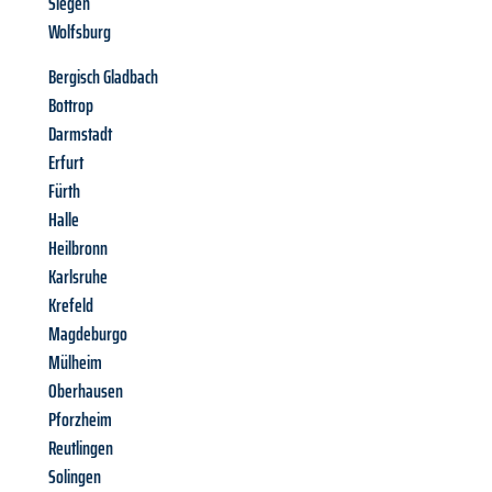
Siegen
Wolfsburg
Bergisch Gladbach
Bottrop
Darmstadt
Erfurt
Fürth
Halle
Heilbronn
Karlsruhe
Krefeld
Magdeburgo
Mülheim
Oberhausen
Pforzheim
Reutlingen
Solingen