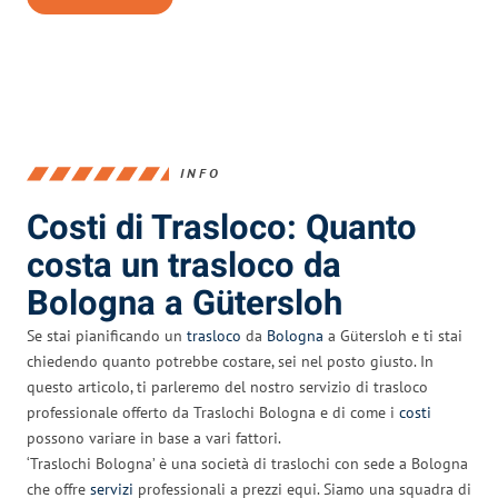
INFO
Costi di Trasloco: Quanto
costa un trasloco da
Bologna a Gütersloh
Se stai pianificando un
trasloco
da
Bologna
a Gütersloh e ti stai
chiedendo quanto potrebbe costare, sei nel posto giusto. In
questo articolo, ti parleremo del nostro servizio di trasloco
professionale offerto da Traslochi Bologna e di come i
costi
possono variare in base a vari fattori.
‘Traslochi Bologna’ è una società di traslochi con sede a Bologna
che offre
servizi
professionali a prezzi equi. Siamo una squadra di