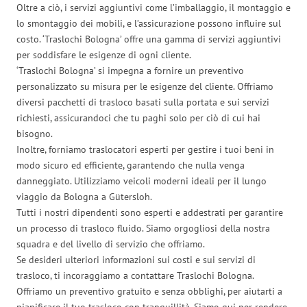
Oltre a ciò, i servizi aggiuntivi come l’imballaggio, il montaggio e
lo smontaggio dei mobili, e l’assicurazione possono influire sul
costo. ‘Traslochi Bologna’ offre una gamma di servizi aggiuntivi
per soddisfare le esigenze di ogni cliente.
‘Traslochi Bologna’ si impegna a fornire un preventivo
personalizzato su misura per le esigenze del cliente. Offriamo
diversi pacchetti di trasloco basati sulla portata e sui servizi
richiesti, assicurandoci che tu paghi solo per ciò di cui hai
bisogno.
Inoltre, forniamo traslocatori esperti per gestire i tuoi beni in
modo sicuro ed efficiente, garantendo che nulla venga
danneggiato. Utilizziamo veicoli moderni ideali per il lungo
viaggio da Bologna a Gütersloh.
Tutti i nostri dipendenti sono esperti e addestrati per garantire
un processo di trasloco fluido. Siamo orgogliosi della nostra
squadra e del livello di servizio che offriamo.
Se desideri ulteriori informazioni sui costi e sui servizi di
trasloco, ti incoraggiamo a contattare Traslochi Bologna.
Offriamo un preventivo gratuito e senza obblighi, per aiutarti a
pianificare il tuo trasloco con tranquillità. Siamo qui per rendere