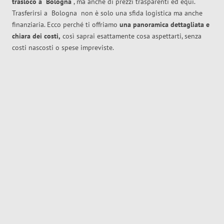
trasloco
a
Bologna
, ma anche di prezzi trasparenti ed equi.
Trasferirsi a
Bologna
non è solo una sfida logistica ma anche
finanziaria. Ecco perché ti offriamo
una panoramica dettagliata e
chiara dei costi,
così saprai esattamente cosa aspettarti, senza
costi nascosti o spese impreviste.