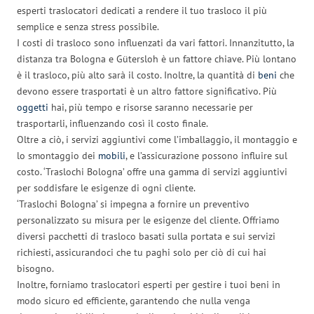
esperti traslocatori dedicati a rendere il tuo trasloco il più
semplice e senza stress possibile.
I costi di trasloco sono influenzati da vari fattori. Innanzitutto, la
distanza tra Bologna e Gütersloh è un fattore chiave. Più lontano
è il trasloco, più alto sarà il costo. Inoltre, la quantità di
beni
che
devono essere trasportati è un altro fattore significativo. Più
oggetti
hai, più tempo e risorse saranno necessarie per
trasportarli, influenzando così il costo finale.
Oltre a ciò, i servizi aggiuntivi come l’imballaggio, il montaggio e
lo smontaggio dei
mobili
, e l’assicurazione possono influire sul
costo. ‘Traslochi Bologna’ offre una gamma di servizi aggiuntivi
per soddisfare le esigenze di ogni cliente.
‘Traslochi Bologna’ si impegna a fornire un preventivo
personalizzato su misura per le esigenze del cliente. Offriamo
diversi pacchetti di trasloco basati sulla portata e sui servizi
richiesti, assicurandoci che tu paghi solo per ciò di cui hai
bisogno.
Inoltre, forniamo traslocatori esperti per gestire i tuoi beni in
modo sicuro ed efficiente, garantendo che nulla venga