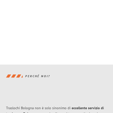
PERCHÉ NOI?
Traslochi Bologna non è solo sinonimo di
eccellente
servizio di