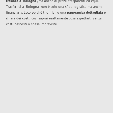
trasloco
a
Bologna
, ma anche di prezzi trasparenti ed equi.
Trasferirsi a
Bologna
non è solo una sfida logistica ma anche
finanziaria. Ecco perché ti offriamo
una panoramica dettagliata e
chiara dei costi,
così saprai esattamente cosa aspettarti, senza
costi nascosti o spese impreviste.