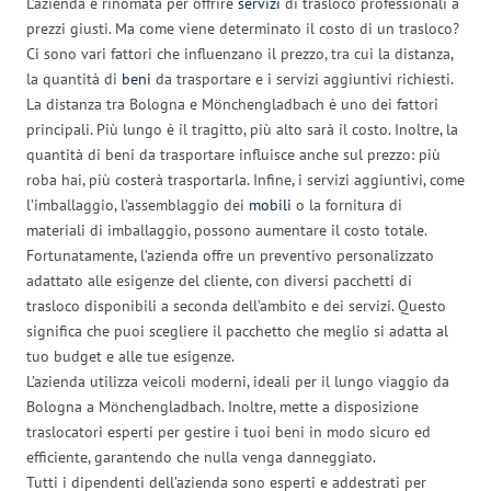
L’azienda è rinomata per offrire
servizi
di trasloco professionali a
prezzi giusti. Ma come viene determinato il costo di un trasloco?
Ci sono vari fattori che influenzano il prezzo, tra cui la distanza,
la quantità di
beni
da trasportare e i servizi aggiuntivi richiesti.
La distanza tra Bologna e Mönchengladbach è uno dei fattori
principali. Più lungo è il tragitto, più alto sarà il costo. Inoltre, la
quantità di beni da trasportare influisce anche sul prezzo: più
roba hai, più costerà trasportarla. Infine, i servizi aggiuntivi, come
l’imballaggio, l’assemblaggio dei
mobili
o la fornitura di
materiali di imballaggio, possono aumentare il costo totale.
Fortunatamente, l’azienda offre un preventivo personalizzato
adattato alle esigenze del cliente, con diversi pacchetti di
trasloco disponibili a seconda dell’ambito e dei servizi. Questo
significa che puoi scegliere il pacchetto che meglio si adatta al
tuo budget e alle tue esigenze.
L’azienda utilizza veicoli moderni, ideali per il lungo viaggio da
Bologna a Mönchengladbach. Inoltre, mette a disposizione
traslocatori esperti per gestire i tuoi beni in modo sicuro ed
efficiente, garantendo che nulla venga danneggiato.
Tutti i dipendenti dell’azienda sono esperti e addestrati per