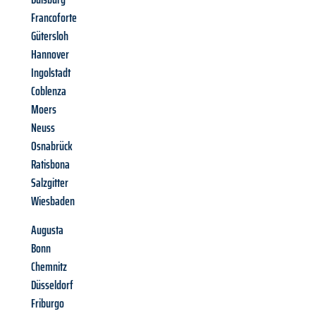
Francoforte
Gütersloh
Hannover
Ingolstadt
Coblenza
Moers
Neuss
Osnabrück
Ratisbona
Salzgitter
Wiesbaden
Augusta
Bonn
Chemnitz
Düsseldorf
Friburgo