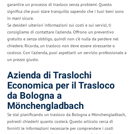
garantire un processo di trasloco senza problemi. Questo
significa che puoi stare tranquillo sapendo che i tuoi beni sono
in mani sicure.
Se desideri ulteriori informazioni sui costi e sui servizi, ti
consigliamo di contattare l’azienda. Offrono un preventivo
gratuito e senza obbligo, quindi non c’è nulla da perdere nel
chiedere. Ricorda, un trasloco non deve essere stressante o
costoso. Con l’azienda, puoi aspettarti un servizio professionale a
un prezzo giusto.
Azienda di Traslochi
Economica per il Trasloco
da Bologna a
Mönchengladbach
Se stai pianificando un trasloco da Bologna a Mönchengladbach,
potresti chiederti quanto costerà. Questo articolo cerca di
fornirti le informazioni necessarie per comprendere i costi