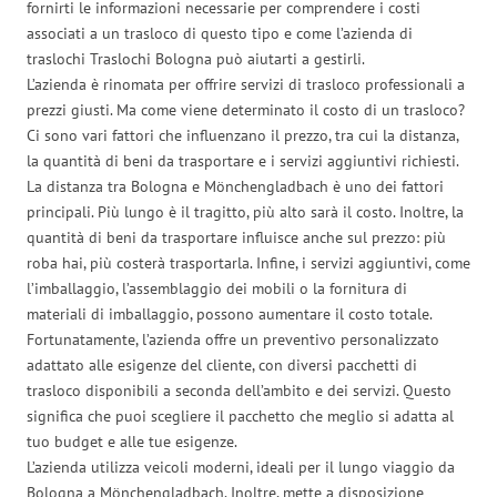
fornirti le informazioni necessarie per comprendere i costi
associati a un trasloco di questo tipo e come l’azienda di
traslochi Traslochi Bologna può aiutarti a gestirli.
L’azienda è rinomata per offrire servizi di trasloco professionali a
prezzi giusti. Ma come viene determinato il costo di un trasloco?
Ci sono vari fattori che influenzano il prezzo, tra cui la distanza,
la quantità di beni da trasportare e i servizi aggiuntivi richiesti.
La distanza tra Bologna e Mönchengladbach è uno dei fattori
principali. Più lungo è il tragitto, più alto sarà il costo. Inoltre, la
quantità di beni da trasportare influisce anche sul prezzo: più
roba hai, più costerà trasportarla. Infine, i servizi aggiuntivi, come
l’imballaggio, l’assemblaggio dei mobili o la fornitura di
materiali di imballaggio, possono aumentare il costo totale.
Fortunatamente, l’azienda offre un preventivo personalizzato
adattato alle esigenze del cliente, con diversi pacchetti di
trasloco disponibili a seconda dell’ambito e dei servizi. Questo
significa che puoi scegliere il pacchetto che meglio si adatta al
tuo budget e alle tue esigenze.
L’azienda utilizza veicoli moderni, ideali per il lungo viaggio da
Bologna a Mönchengladbach. Inoltre, mette a disposizione