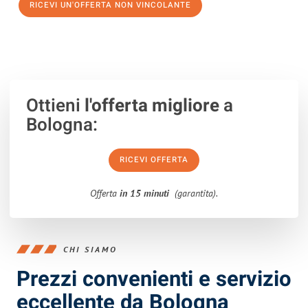
RICEVI UN'OFFERTA NON VINCOLANTE
100% non vincolante – Risposta garantita entro 15 minuti.
Ottieni
l'offerta migliore
a
Bologna:
RICEVI OFFERTA
Offerta
in 15 minuti
(garantita).
CHI SIAMO
Prezzi convenienti e servizio
eccellente da Bologna