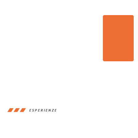
ESPERIENZE