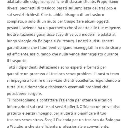
adattato alle esigenze specifiche di ciascun cliente. Proponiamo
diversi pacchetti di trasloco basati sull’ampiezza del trasloco e
sui servizi richiesti. Che tu abbia bisogno di un trasloco
completo, o solo di un aiuto per trasportare alcuni oggetti
pesanti, l’azienda ha un pacchetto che si adatta alle tue esigenze.
Inoltre, l’azienda garantisce l’uso di veicoli moderni e adatti al
lungo viaggio da Bologna a Würzburg. I nostri autisti esperti
garantiscono che i tuoi beni vengano maneggiati in modo sicuro
ed efficiente, assicurando che nulla venga danneggiato durante
il trasporto.
Tutti i dipendenti dell’azienda sono esperti e formati per
garantire un processo di trasloco senza problemi. Il nostro team
si impegna a fornire un servizio clienti eccellente, rispondendo a
tutte le tue domande e risolvendo eventuali problemi che
potrebbero sorgere.
Ti incoraggiamo a contattare l’azienda per ottenere ulteriori
informazioni sui costi e sui servizi offerti. Offriamo un preventivo
gratuito e senza impegno, per aiutarti a pianificare il tuo
trasloco senza stress. Scegli l’azienda per un trasloco da Bologna
a Würzburg che sia efficiente, professionale e conveniente.