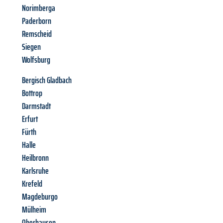
Norimberga
Paderborn
Remscheid
Siegen
Wolfsburg
Bergisch Gladbach
Bottrop
Darmstadt
Erfurt
Fürth
Halle
Heilbronn
Karlsruhe
Krefeld
Magdeburgo
Mülheim
Oberhausen