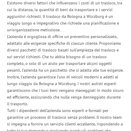
Esistono diversi fattori che influenzano i costi di un trasloco, tra
cui la distanza, la quantità di beni da trasportare e i servizi
aggiuntivi richiesti. Il trasloco da Bologna a Würzburg è un
viaggio lungo e impegnativo che richiede una pianificazione e
un’organizzazione meticolose.
L’azienda è orgogliosa di offrire un preventivo personalizzato,
adattato alle esigenze specifiche di ciascun cliente. Proponiamo
diversi pacchetti di trasloco basati sull’ampiezza del trasloco e
sui servizi richiesti. Che tu abbia bisogno di un trasloco
completo, o solo di un aiuto per trasportare alcuni oggetti
pesanti, l’azienda ha un pacchetto che si adatta alle tue esigenze.
Inoltre, l’azienda garantisce l’uso di veicoli moderni e adatti al
lungo viaggio da Bologna a Würzburg. I nostri autisti esperti
garantiscono che i tuoi beni vengano maneggiati in modo sicuro
ed efficiente, assicurando che nulla venga danneggiato durante
il trasporto.
Tutti i dipendenti dell’azienda sono esperti e formati per
garantire un processo di trasloco senza problemi. Il nostro team
si impegna a fornire un servizio clienti eccellente, rispondendo a
tutte le tue domande e risolvendo eventuali problemi che