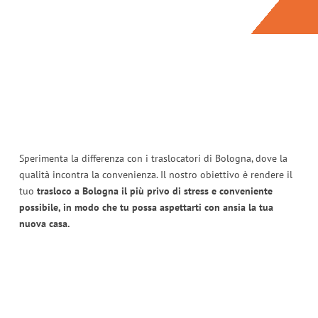
Sperimenta la differenza con i traslocatori di Bologna, dove la
qualità incontra la convenienza. Il nostro obiettivo è rendere il
tuo
trasloco a Bologna il più privo di stress e conveniente
possibile, in modo che tu possa aspettarti con ansia la tua
nuova casa.