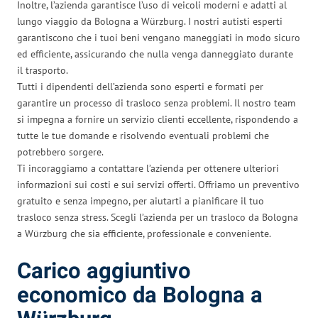
Inoltre, l’azienda garantisce l’uso di veicoli moderni e adatti al
lungo viaggio da Bologna a Würzburg. I nostri autisti esperti
garantiscono che i tuoi beni vengano maneggiati in modo sicuro
ed efficiente, assicurando che nulla venga danneggiato durante
il trasporto.
Tutti i dipendenti dell’azienda sono esperti e formati per
garantire un processo di trasloco senza problemi. Il nostro team
si impegna a fornire un servizio clienti eccellente, rispondendo a
tutte le tue domande e risolvendo eventuali problemi che
potrebbero sorgere.
Ti incoraggiamo a contattare l’azienda per ottenere ulteriori
informazioni sui costi e sui servizi offerti. Offriamo un preventivo
gratuito e senza impegno, per aiutarti a pianificare il tuo
trasloco senza stress. Scegli l’azienda per un trasloco da Bologna
a Würzburg che sia efficiente, professionale e conveniente.
Carico aggiuntivo
economico da Bologna a