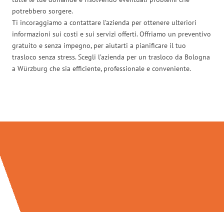
potrebbero sorgere.
Ti incoraggiamo a contattare l’azienda per ottenere ulteriori
informazioni sui costi e sui servizi offerti. Offriamo un preventivo
gratuito e senza impegno, per aiutarti a pianificare il tuo
trasloco senza stress. Scegli l’azienda per un trasloco da Bologna
a Würzburg che sia efficiente, professionale e conveniente.
Traslochi Bologna in numeri: