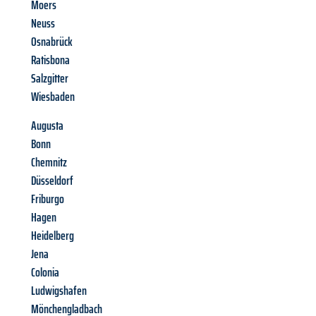
Moers
Neuss
Osnabrück
Ratisbona
Salzgitter
Wiesbaden
Augusta
Bonn
Chemnitz
Düsseldorf
Friburgo
Hagen
Heidelberg
Jena
Colonia
Ludwigshafen
Mönchengladbach