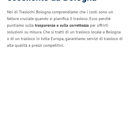
Noi di Traslochi Bologna comprendiamo che i costi sono un
fattore cruciale quando si pianifica il trasloco. Ecco perché
puntiamo sulla
trasparenza e sulla correttezza
per offrirti
soluzioni su misura. Che si tratti di un trasloco locale a Bologna
o di un trasloco in tutta Europa, garantiamo servizi di trasloco di
alta qualità a prezzi competitivi.