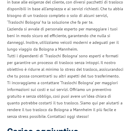
in base alle esigenze del cliente, con diversi pacchetti di trasloco
disponibili in base all’ampiezza e ai servizi richiesti. Che tu abbia
bisogno di un trasloco completo o solo di alcuni servizi,
‘Traslochi Bologna’ ha la soluzione che fa per te.
L’azienda si avvale di personale esperto per maneggiare i tuoi
beni in modo sicuro ed efficiente, garantendo che nulla si
danneggi. Inoltre, utilizziamo veicoli moderni e adeguati per il
lungo viaggio da Bologna a Mannheim.
Tutti i dipendenti di ‘Traslochi Bologna’ sono esperti e formati
per garantire un processo di trasloco senza intoppi. Il nostro
obiettivo è ridurre al minimo lo stress del trasloco, assicurandoci
che tu possa concentrarti su altri aspetti del tuo trasferimento.
Ti incoraggiamo a contattare ‘Traslochi Bologna’ per maggiori
informazioni sui costi e sui servizi. Offriamo un preventivo
gratuito e senza obbligo, così puoi avere un’idea chiara di
quanto potrebbe costarti il tuo trasloco. Siamo qui per aiutarti a
rendere il tuo trasloco da Bologna a Mannheim il più facile e
senza stress possibile. Contattaci oggi stesso!