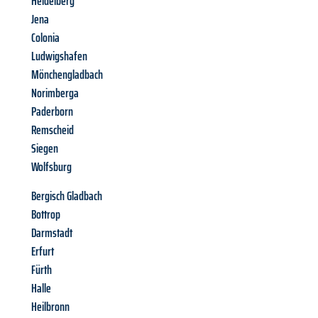
Heidelberg
Jena
Colonia
Ludwigshafen
Mönchengladbach
Norimberga
Paderborn
Remscheid
Siegen
Wolfsburg
Bergisch Gladbach
Bottrop
Darmstadt
Erfurt
Fürth
Halle
Heilbronn