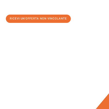
RICEVI UN'OFFERTA NON VINCOLANTE