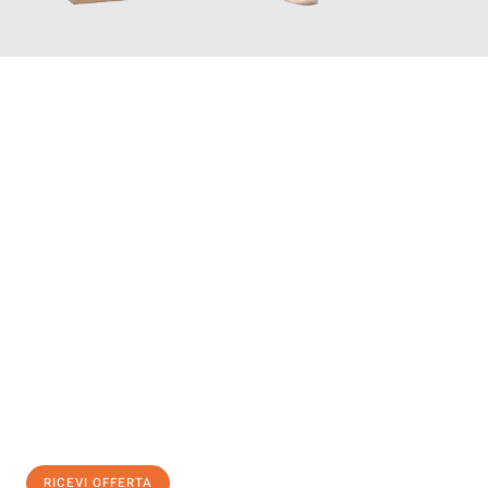
INFORMATI ORA
Scopri con Traslochi Bologna quanto può essere
facile e senza
stress il tuo trasloco a Bologna
. Il nostro team di esperti è
pronto ad assicurarti una transizione senza intoppi nella tua
nuova casa.
Ottieni subito
un'offerta non vincolante
e
risparmia € 100:
RICEVI OFFERTA
0299948957