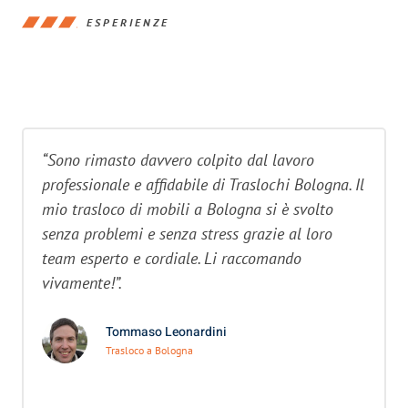
ESPERIENZE
“Sono rimasto davvero colpito dal lavoro
professionale e affidabile di Traslochi Bologna. Il
mio trasloco di mobili a Bologna si è svolto
senza problemi e senza stress grazie al loro
team esperto e cordiale. Li raccomando
vivamente!”.
Tommaso Leonardini
Trasloco a Bologna