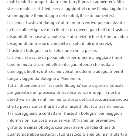
molti mobili o oggetti da trasportare, il prezzo aumenterà. Allo
stesso modo, se richiedi servizi aggiuntivi come l’imballaggio, lo
smontaggio e il montaggio dei mobili, il costo aumenterà.
L’azienda ‘Traslochi Bologna’ offre un preventivo personalizzato
in base alle esigenze del cliente, con diversi pacchetti di trasloco
disponibili in base all’ampiezza e ai servizi richiesti. Che tu abbia
bisogno di un trasloco completo o solo di alcuni servizi,
‘Traslochi Bologna’ ha la soluzione che fa per te.
L’azienda si avvale di personale esperto per maneggiare i tuoi
beni in modo sicuro ed efficiente, garantendo che nulla si
danneggi. Inoltre, utilizziamo veicoli moderni e adeguati per il
lungo viaggio da Bologna a Mannheim.
Tutti i dipendenti di ‘Traslochi Bologna’ sono esperti e formati
per garantire un processo di trasloco senza intoppi. Il nostro
obiettivo è ridurre al minimo lo stress del trasloco, assicurandoci
che tu possa concentrarti su altri aspetti del tuo trasferimento.
Ti incoraggiamo a contattare ‘Traslochi Bologna’ per maggiori
informazioni sui costi e sui servizi. Offriamo un preventivo
gratuito e senza obbligo, così puoi avere un’idea chiara di
quanto potrebbe costarti il tuo trasloco. Siamo qui per aiutarti a