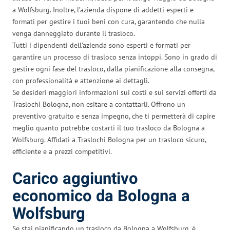
a Wolfsburg. Inoltre, l’azienda dispone di addetti esperti e
formati per gestire i tuoi beni con cura, garantendo che nulla
venga danneggiato durante il trasloco.
Tutti i dipendenti dell’azienda sono esperti e formati per
garantire un processo di trasloco senza intoppi. Sono in grado di
gestire ogni fase del trasloco, dalla pianificazione alla consegna,
con professionalità e attenzione ai dettagli.
Se desideri maggiori informazioni sui costi e sui servizi offerti da
Traslochi Bologna, non esitare a contattarli. Offrono un
preventivo gratuito e senza impegno, che ti permetterà di capire
meglio quanto potrebbe costarti il tuo trasloco da Bologna a
Wolfsburg. Affidati a Traslochi Bologna per un trasloco sicuro,
efficiente e a prezzi competitivi.
Carico aggiuntivo
economico da Bologna a
Wolfsburg
Se stai pianificando un trasloco da Bologna a Wolfsburg, è