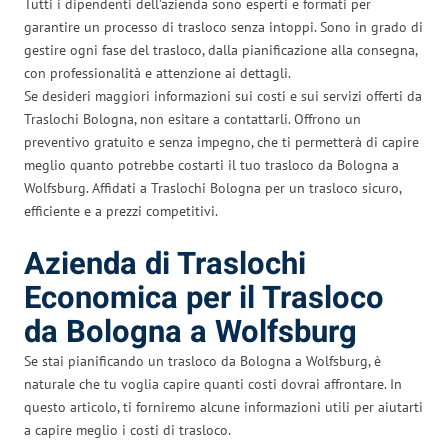
Tutti i dipendenti dell’azienda sono esperti e formati per
garantire un processo di trasloco senza intoppi. Sono in grado di
gestire ogni fase del trasloco, dalla pianificazione alla consegna,
con professionalità e attenzione ai dettagli.
Se desideri maggiori informazioni sui costi e sui servizi offerti da
Traslochi Bologna, non esitare a contattarli. Offrono un
preventivo gratuito e senza impegno, che ti permetterà di capire
meglio quanto potrebbe costarti il tuo trasloco da Bologna a
Wolfsburg. Affidati a Traslochi Bologna per un trasloco sicuro,
efficiente e a prezzi competitivi.
Azienda di Traslochi
Economica per il Trasloco
da Bologna a Wolfsburg
Se stai pianificando un trasloco da Bologna a Wolfsburg, è
naturale che tu voglia capire quanti costi dovrai affrontare. In
questo articolo, ti forniremo alcune informazioni utili per aiutarti
a capire meglio i costi di trasloco.