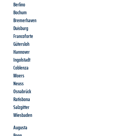
Berlino
Bochum
Bremerhaven
Duisburg
Francoforte
Gütersloh
Hannover
Ingolstadt
Coblenza
Moers
Neuss
Osnabrück
Ratisbona
Salzgitter
Wiesbaden
Augusta
Bonn