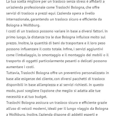
La tua scelta migliore per un trasloco senza stress è affidarti a
un’azienda professionale come Traslochi Bologna, che offre
servizi di trasloco a prezzi equi. L’azienda opera a livello
internazionale, garantendo un trasloco sicuro e efficiente da
Bologna a Wolfsburg.
I costi di un trasloco possono variare in base a diversi fattori. In
primo luogo, la distanza tra le due Bologna influisce molto sul
prezzo. Inoltre, la quantità di beni da trasportare e il loro peso
possono influenzare il costo totale. Infine, i servizi aggiuntivi
come l’imballaggio, lo smontaggio e il montaggio dei mobili o il
trasporto di oggetti particolarmente pesanti o delicati possono
aumentare i costi.
Tuttavia, Traslochi Bologna offre un preventivo personalizzato in
base alle esigenze del cliente, con diversi pacchetti di trasloco
disponibili in base all’ampiezza e ai servizi richiesti. In questo
modo, puoi scegliere l’opzione che meglio si adatta alle tue
necessità e al tuo budget.
Traslochi Bologna assicura un trasloco sicuro e efficiente grazie
all’uso di veicoli moderni, ideali per il lungo viaggio da Bologna
a Wolfsburg. Inoltre, l’azienda dispone di addetti esperti e