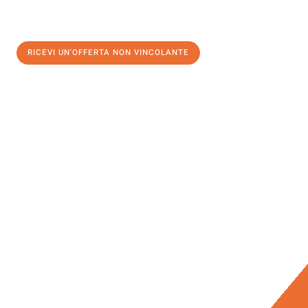
RICEVI UN'OFFERTA NON VINCOLANTE