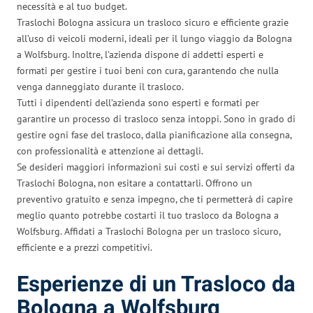
necessità e al tuo budget.
Traslochi Bologna assicura un trasloco sicuro e efficiente grazie
all’uso di veicoli moderni, ideali per il lungo viaggio da Bologna
a Wolfsburg. Inoltre, l’azienda dispone di addetti esperti e
formati per gestire i tuoi beni con cura, garantendo che nulla
venga danneggiato durante il trasloco.
Tutti i dipendenti dell’azienda sono esperti e formati per
garantire un processo di trasloco senza intoppi. Sono in grado di
gestire ogni fase del trasloco, dalla pianificazione alla consegna,
con professionalità e attenzione ai dettagli.
Se desideri maggiori informazioni sui costi e sui servizi offerti da
Traslochi Bologna, non esitare a contattarli. Offrono un
preventivo gratuito e senza impegno, che ti permetterà di capire
meglio quanto potrebbe costarti il tuo trasloco da Bologna a
Wolfsburg. Affidati a Traslochi Bologna per un trasloco sicuro,
efficiente e a prezzi competitivi.
Esperienze di un Trasloco da
Bologna a Wolfsburg