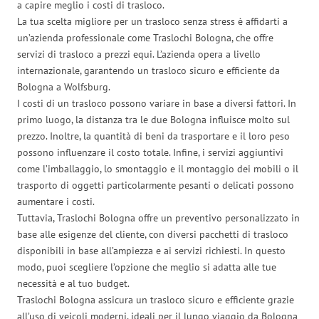
a capire meglio i costi di trasloco.
La tua scelta migliore per un trasloco senza stress è affidarti a
un’azienda professionale come Traslochi Bologna, che offre
servizi di trasloco a prezzi equi. L’azienda opera a livello
internazionale, garantendo un trasloco sicuro e efficiente da
Bologna a Wolfsburg.
I costi di un trasloco possono variare in base a diversi fattori. In
primo luogo, la distanza tra le due Bologna influisce molto sul
prezzo. Inoltre, la quantità di beni da trasportare e il loro peso
possono influenzare il costo totale. Infine, i servizi aggiuntivi
come l’imballaggio, lo smontaggio e il montaggio dei mobili o il
trasporto di oggetti particolarmente pesanti o delicati possono
aumentare i costi.
Tuttavia, Traslochi Bologna offre un preventivo personalizzato in
base alle esigenze del cliente, con diversi pacchetti di trasloco
disponibili in base all’ampiezza e ai servizi richiesti. In questo
modo, puoi scegliere l’opzione che meglio si adatta alle tue
necessità e al tuo budget.
Traslochi Bologna assicura un trasloco sicuro e efficiente grazie
all’uso di veicoli moderni, ideali per il lungo viaggio da Bologna