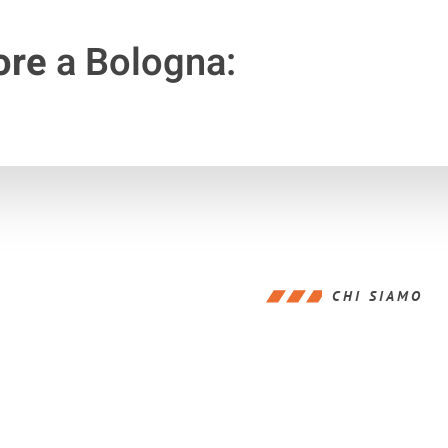
ore
a Bologna:
CHI SIAMO