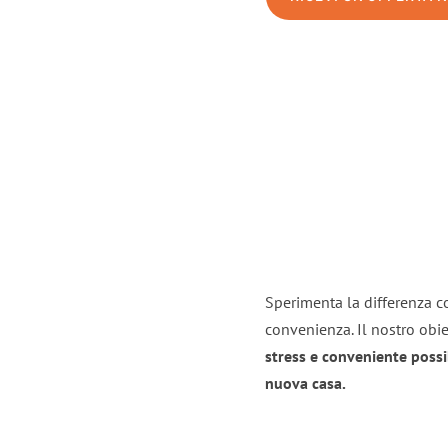
Sperimenta la differenza co
convenienza. Il nostro obie
stress e conveniente possi
nuova casa.