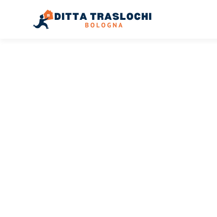
TRASLOCHI BOLOGNA
Traslochi
Bologna