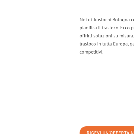
Noi di Traslochi Bologna c
pianifica il trasloco. Ecco
offrirti soluzioni su misura
trasloco in tutta Europa, ga
competitivi.
RICEVI UN'OFFERTA 