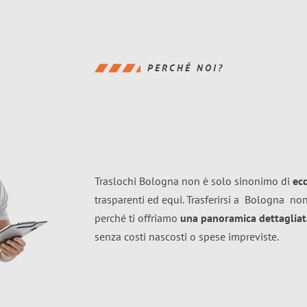
PERCHÉ NOI?
Traslochi Bologna non è solo sinonimo di
ec
trasparenti ed equi. Trasferirsi a
Bologna
non
perché ti offriamo
una panoramica dettagliata
senza costi nascosti o spese impreviste.