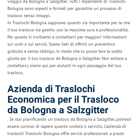
viaggio da Bologna a Salzgitter. Tutti i dipendenti di Traslochi
Bologna sono esperti e formati per garantire un processo di
trasloco senza intoppi.
In Traslochi Bologna sappiamo quanto sia importante per te che
il tuo trasloco sia gestito con la massima cura e professionalità.
Per questo ti invitiamo a contattarci per maggiori informazioni
sui costi e sui servizi. Siamo lieti di offrirti un preventivo
gratuito e senza obbligo, in modo che tu possa fare la scelta
giusta per il tuo trasloco da Bologna a Salzgitter. Non esitare a
contattarci, siamo qui per aiutarti in ogni passaggio del tuo
trasloco.
Azienda di Traslochi
Economica per il Trasloco
da Bologna a Salzgitter
. Se stai pianificando un trasloco da Bologna a Salzgitter, potresti
essere curioso di sapere quanto costerà il servizio. L’azienda di
traslochi Traslochi Bologna offre servizi professionali a prezzi