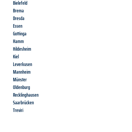
Bielefeld
Brema
Dresda
Essen
Gottinga
Hamm
Hildesheim
Kiel
Leverkusen
Mannheim
Münster
Oldenburg
Recklinghausen
Saarbrücken
Treviri