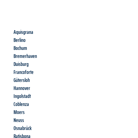
Aquisgrana
Berlino
Bochum
Bremerhaven
Duisburg
Francoforte
Gütersloh
Hannover
Ingolstadt
Coblenza
Moers
Neuss
Osnabrück
Ratisbona