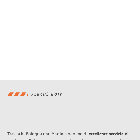
PERCHÉ NOI?
Traslochi Bologna non è solo sinonimo di
eccellente
servizio di