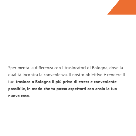
Sperimenta la differenza con i traslocatori di Bologna, dove la
qualità incontra la convenienza. Il nostro obiettivo è rendere il
tuo
trasloco a Bologna il più privo di stress e conveniente
possibile, in modo che tu possa aspettarti con ansia la tua
nuova casa.