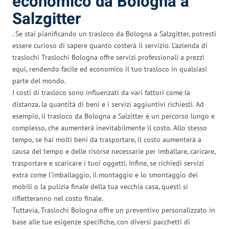
economico da Bologna a
Salzgitter
. Se stai pianificando un trasloco da Bologna a Salzgitter, potresti
essere curioso di sapere quanto costerà il servizio. L’azienda di
traslochi Traslochi Bologna offre servizi professionali a prezzi
equi, rendendo facile ed economico il tuo trasloco in qualsiasi
parte del mondo.
I costi di trasloco sono influenzati da vari fattori come la
distanza, la quantità di beni e i servizi aggiuntivi richiesti. Ad
esempio, il trasloco da Bologna a Salzitter è un percorso lungo e
complesso, che aumenterà inevitabilmente il costo. Allo stesso
tempo, se hai molti beni da trasportare, il costo aumenterà a
causa del tempo e delle risorse necessarie per imballare, caricare,
trasportare e scaricare i tuoi oggetti. Infine, se richiedi servizi
extra come l’imballaggio, il montaggio e lo smontaggio dei
mobili o la pulizia finale della tua vecchia casa, questi si
rifletteranno nel costo finale.
Tuttavia, Traslochi Bologna offre un preventivo personalizzato in
base alle tue esigenze specifiche, con diversi pacchetti di