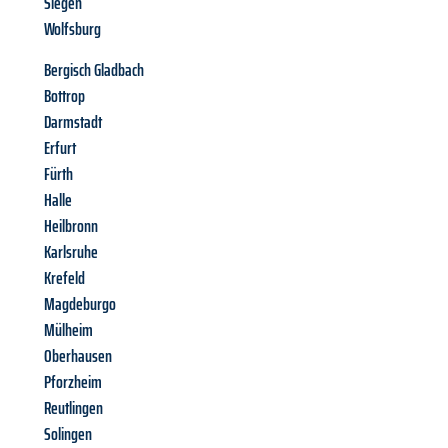
Siegen
Wolfsburg
Bergisch Gladbach
Bottrop
Darmstadt
Erfurt
Fürth
Halle
Heilbronn
Karlsruhe
Krefeld
Magdeburgo
Mülheim
Oberhausen
Pforzheim
Reutlingen
Solingen