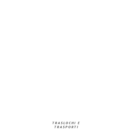
TRASLOCHI E
TRASPORTI​