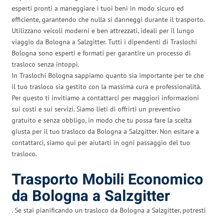
esperti pronti a maneggiare i tuoi beni in modo sicuro ed
efficiente, garantendo che nulla si danneggi durante il trasporto.
Utilizzano veicoli moderni e ben attrezzati, ideali per il lungo
viaggio da Bologna a Salzgitter. Tutti i dipendenti di Traslochi
Bologna sono esperti e formati per garantire un processo di
trasloco senza intoppi.
In Traslochi Bologna sappiamo quanto sia importante per te che
il tuo trasloco sia gestito con la massima cura e professionalità.
Per questo ti invitiamo a contattarci per maggiori informazioni
sui costi e sui servizi. Siamo lieti di offrirti un preventivo
gratuito e senza obbligo, in modo che tu possa fare la scelta
giusta per il tuo trasloco da Bologna a Salzgitter. Non esitare a
contattarci, siamo qui per aiutarti in ogni passaggio del tuo
trasloco.
Trasporto Mobili Economico
da Bologna a Salzgitter
. Se stai pianificando un trasloco da Bologna a Salzgitter, potresti