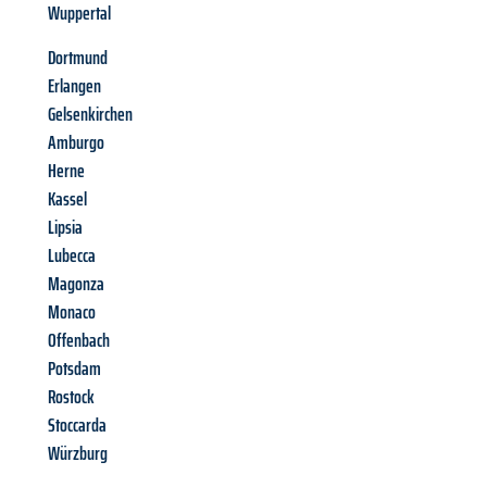
Wuppertal
Dortmund
Erlangen
Gelsenkirchen
Amburgo
Herne
Kassel
Lipsia
Lubecca
Magonza
Monaco
Offenbach
Potsdam
Rostock
Stoccarda
Würzburg