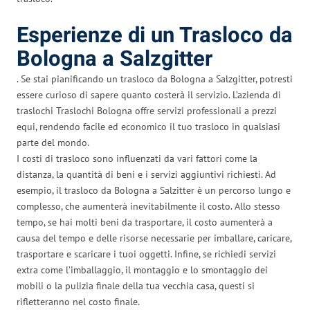
Esperienze di un Trasloco da
Bologna a Salzgitter
. Se stai pianificando un trasloco da Bologna a Salzgitter, potresti
essere curioso di sapere quanto costerà il servizio. L’azienda di
traslochi Traslochi Bologna offre servizi professionali a prezzi
equi, rendendo facile ed economico il tuo trasloco in qualsiasi
parte del mondo.
I costi di trasloco sono influenzati da vari fattori come la
distanza, la quantità di beni e i servizi aggiuntivi richiesti. Ad
esempio, il trasloco da Bologna a Salzitter è un percorso lungo e
complesso, che aumenterà inevitabilmente il costo. Allo stesso
tempo, se hai molti beni da trasportare, il costo aumenterà a
causa del tempo e delle risorse necessarie per imballare, caricare,
trasportare e scaricare i tuoi oggetti. Infine, se richiedi servizi
extra come l’imballaggio, il montaggio e lo smontaggio dei
mobili o la pulizia finale della tua vecchia casa, questi si
rifletteranno nel costo finale.