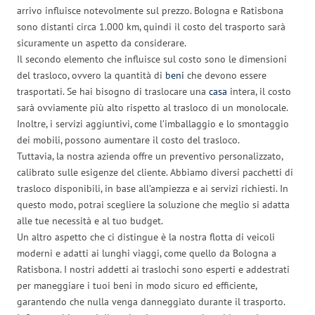
arrivo influisce notevolmente sul prezzo. Bologna e Ratisbona
sono distanti circa 1.000 km, quindi il costo del trasporto sarà
sicuramente un aspetto da considerare.
Il secondo elemento che influisce sul costo sono le dimensioni
del trasloco, ovvero la quantità di
beni
che devono essere
trasportati. Se hai bisogno di traslocare una
casa
intera, il costo
sarà ovviamente più alto rispetto al trasloco di un monolocale.
Inoltre, i servizi aggiuntivi, come l’imballaggio e lo smontaggio
dei mobili, possono aumentare il costo del trasloco.
Tuttavia, la nostra azienda offre un preventivo personalizzato,
calibrato sulle esigenze del cliente. Abbiamo diversi pacchetti di
trasloco disponibili, in base all’ampiezza e ai servizi richiesti. In
questo modo, potrai scegliere la soluzione che meglio si adatta
alle tue necessità e al tuo budget.
Un altro aspetto che ci distingue è la nostra flotta di veicoli
moderni e adatti ai lunghi viaggi, come quello da Bologna a
Ratisbona. I nostri addetti ai traslochi sono esperti e addestrati
per maneggiare i tuoi beni in modo sicuro ed efficiente,
garantendo che nulla venga danneggiato durante il trasporto.