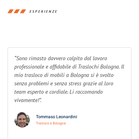
ESPERIENZE
“Sono rimasto davvero colpito dal lavoro
professionale e affidabile di Traslochi Bologna. Il
mio trasloco di mobili a Bologna si è svolto
senza problemi e senza stress grazie al loro
team esperto e cordiale. Li raccomando
vivamente!”.
Tommaso Leonardini
Trasloco a Bologna