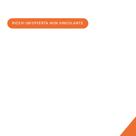
RICEVI UN'OFFERTA NON VINCOLANTE