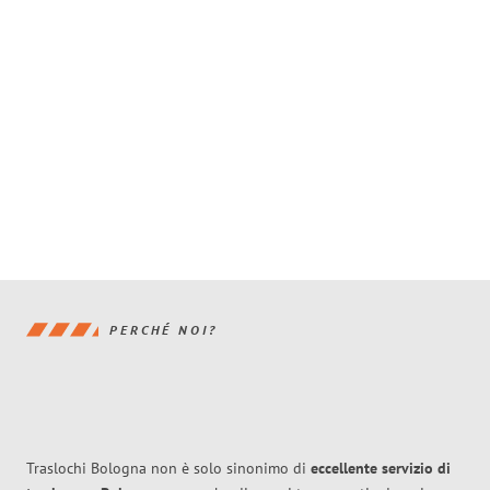
PERCHÉ NOI?
Traslochi Bologna non è solo sinonimo di
eccellente
servizio di