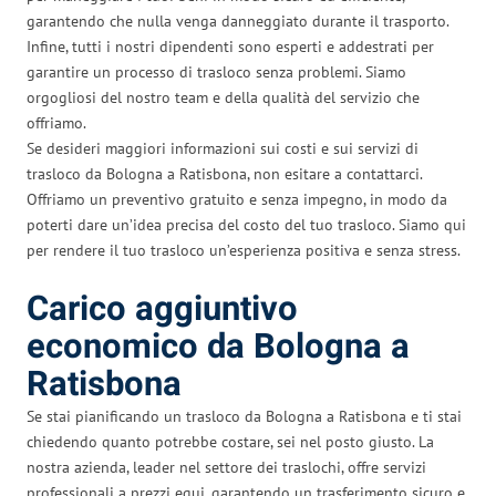
garantendo che nulla venga danneggiato durante il trasporto.
Infine, tutti i nostri dipendenti sono esperti e addestrati per
garantire un processo di trasloco senza problemi. Siamo
orgogliosi del nostro team e della qualità del servizio che
offriamo.
Se desideri maggiori informazioni sui costi e sui servizi di
trasloco da Bologna a Ratisbona, non esitare a contattarci.
Offriamo un preventivo gratuito e senza impegno, in modo da
poterti dare un’idea precisa del costo del tuo trasloco. Siamo qui
per rendere il tuo trasloco un’esperienza positiva e senza stress.
Carico aggiuntivo
economico da Bologna a
Ratisbona
Se stai pianificando un trasloco da Bologna a Ratisbona e ti stai
chiedendo quanto potrebbe costare, sei nel posto giusto. La
nostra azienda, leader nel settore dei traslochi, offre servizi
professionali a prezzi equi, garantendo un trasferimento sicuro e