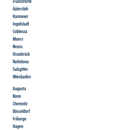
Francoforte
Gütersloh
Hannover
Ingolstadt
Coblenza
Moers
Neuss
Osnabrück
Ratisbona
Salzgitter
Wiesbaden
Augusta
Bonn
Chemnitz
Düsseldorf
Friburgo
Hagen