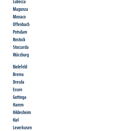
Lubecca
Magonza
Monaco
Offenbach
Potsdam
Rostock
Stoccarda
Würzburg
Bielefeld
Brema
Dresda
Essen
Gottinga
Hamm
Hildesheim
Kiel
Leverkusen