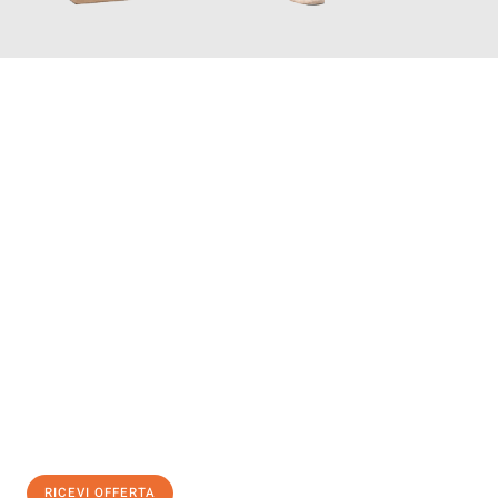
INFORMATI ORA
Scopri con Traslochi Bologna quanto può essere
facile e senza
stress il tuo trasloco a Bologna
. Il nostro team di esperti è
pronto ad assicurarti una transizione senza intoppi nella tua
nuova casa.
Ottieni subito
un'offerta non vincolante
e
risparmia € 100:
RICEVI OFFERTA
0299948957