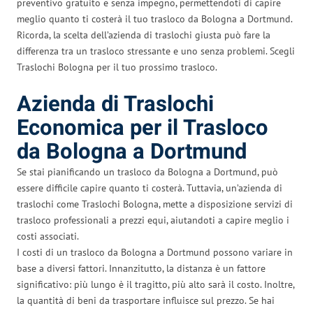
preventivo gratuito e senza impegno, permettendoti di capire
meglio quanto ti costerà il tuo trasloco da Bologna a Dortmund.
Ricorda, la scelta dell’azienda di traslochi giusta può fare la
differenza tra un trasloco stressante e uno senza problemi. Scegli
Traslochi Bologna per il tuo prossimo trasloco.
Azienda di Traslochi
Economica per il Trasloco
da Bologna a Dortmund
Se stai pianificando un trasloco da Bologna a Dortmund, può
essere difficile capire quanto ti costerà. Tuttavia, un’azienda di
traslochi come Traslochi Bologna, mette a disposizione servizi di
trasloco professionali a prezzi equi, aiutandoti a capire meglio i
costi associati.
I costi di un trasloco da Bologna a Dortmund possono variare in
base a diversi fattori. Innanzitutto, la distanza è un fattore
significativo: più lungo è il tragitto, più alto sarà il costo. Inoltre,
la quantità di beni da trasportare influisce sul prezzo. Se hai