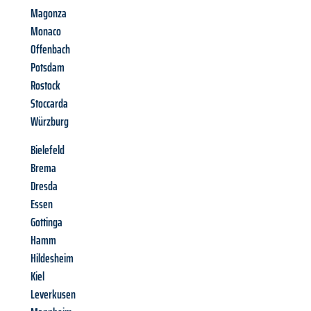
Magonza
Monaco
Offenbach
Potsdam
Rostock
Stoccarda
Würzburg
Bielefeld
Brema
Dresda
Essen
Gottinga
Hamm
Hildesheim
Kiel
Leverkusen