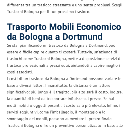
differenza tra un trasloco stressante e uno senza problemi. Scegli
Traslochi Bologna per il tuo prossimo trasloco.
Trasporto Mobili Economico
da Bologna a Dortmund
Se stai pianificando un trasloco da Bologna a Dortmund, può
essere difficile capire quanto ti costerà. Tuttavia, un’azienda di
traslochi come Traslochi Bologna, mette a disposizione servizi di
trasloco professionali a prezzi equi, aiutandoti a capire meglio i
costi associati.
I costi di un trasloco da Bologna a Dortmund possono variare in
base a diversi fattori. Innanzitutto, la distanza è un fattore
significativo: più lungo è il tragitto, più alto sarà il costo. Inoltre,
la quantità di beni da trasportare influisce sul prezzo. Se hai
molti mobili o oggetti pesanti, il costo sarà più elevato. Infine, i
servizi aggiuntivi, come l’imballaggio, il montaggio e lo
smontaggio dei mobili, possono aumentare il prezzo finale.
Traslochi Bologna offre un preventivo personalizzato in base alle