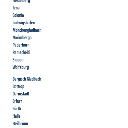
Heidelberg
Jena
Colonia
Ludwigshafen
Mönchengladbach
Norimberga
Paderborn
Remscheid
Siegen
Wolfsburg
Bergisch Gladbach
Bottrop
Darmstadt
Erfurt
Fürth
Halle
Heilbronn