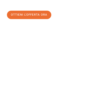
un
trasloco senza stress
e con il massimo comfort:
OTTIENI L'OFFERTA ORA