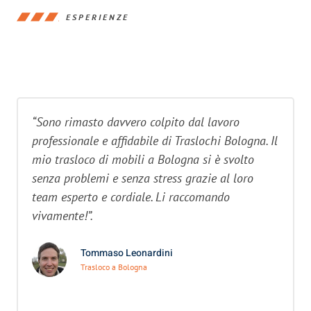
ESPERIENZE
“Sono rimasto davvero colpito dal lavoro
professionale e affidabile di Traslochi Bologna. Il
mio trasloco di mobili a Bologna si è svolto
senza problemi e senza stress grazie al loro
team esperto e cordiale. Li raccomando
vivamente!”.
Tommaso Leonardini
Trasloco a Bologna