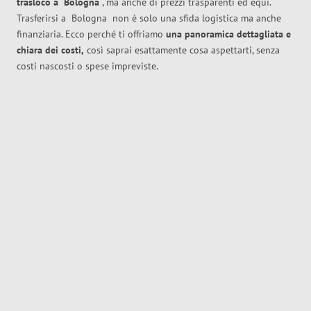
trasloco
a
Bologna
, ma anche di prezzi trasparenti ed equi.
Trasferirsi a
Bologna
non è solo una sfida logistica ma anche
finanziaria. Ecco perché ti offriamo
una panoramica dettagliata e
chiara dei costi,
così saprai esattamente cosa aspettarti, senza
costi nascosti o spese impreviste.