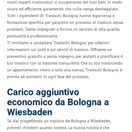
nostri esperti traslocatori si occuperanno dei tuoi beni in modo
sicuro ed efficiente, garantendo che nulla venga danneggiato.
Tutti i dipendenti di ‘Traslochi Bologna’ hanno esperienza e
formazione specifica per garantire un processo di trasloco senza
problemi. Siamo impegnati a fornire un servizio di alta qualità,
puntualità e professionalità.
Ti invitiamo a contattare ‘Traslochi Bologna’ per ulteriori
informazioni sui costi e sui servizi di trasloco. Offriamo un
preventivo gratuito e senza impegno, per aiutarti a pianificare il
tuo trasloco con la massima tranquillità. Che tu stia traslocando
un appartamento intero o solo una stanza, ‘Traslochi Bologna’ è
pronta ad assisterti in ogni fase del processo.
Carico aggiuntivo
economico da Bologna a
Wiesbaden
Se stai progettando un trasloco da Bologna a Wiesbaden,
potresti chiederti quanto costerà. La buona notizia è che