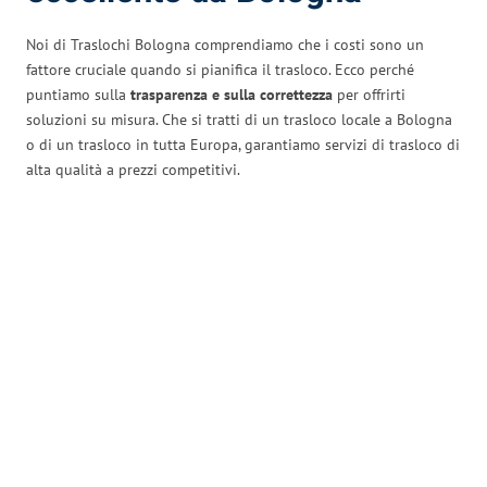
Noi di Traslochi Bologna comprendiamo che i costi sono un
fattore cruciale quando si pianifica il trasloco. Ecco perché
puntiamo sulla
trasparenza e sulla correttezza
per offrirti
soluzioni su misura. Che si tratti di un trasloco locale a Bologna
o di un trasloco in tutta Europa, garantiamo servizi di trasloco di
alta qualità a prezzi competitivi.