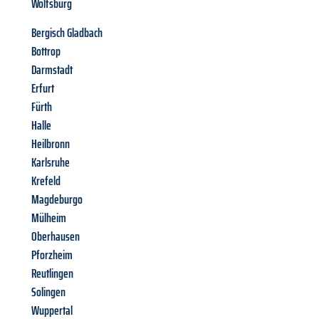
Wolfsburg
Bergisch Gladbach
Bottrop
Darmstadt
Erfurt
Fürth
Halle
Heilbronn
Karlsruhe
Krefeld
Magdeburgo
Mülheim
Oberhausen
Pforzheim
Reutlingen
Solingen
Wuppertal