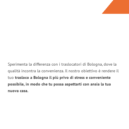
Sperimenta la differenza con i traslocatori di Bologna, dove la
qualità incontra la convenienza. Il nostro obiettivo è rendere il
tuo
trasloco a Bologna il più privo di stress e conveniente
possibile, in modo che tu possa aspettarti con ansia la tua
nuova casa.