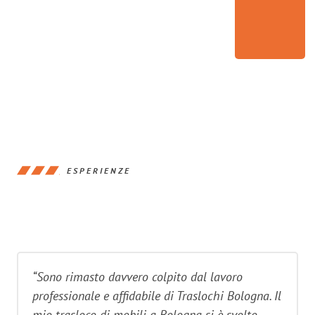
ESPERIENZE
“Sono rimasto davvero colpito dal lavoro
professionale e affidabile di Traslochi Bologna. Il
mio trasloco di mobili a Bologna si è svolto