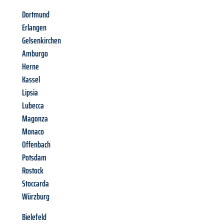
Dortmund
Erlangen
Gelsenkirchen
Amburgo
Herne
Kassel
Lipsia
Lubecca
Magonza
Monaco
Offenbach
Potsdam
Rostock
Stoccarda
Würzburg
Bielefeld