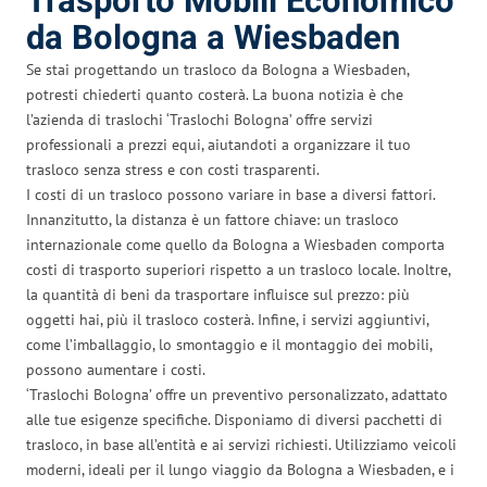
Trasporto Mobili Economico
da Bologna a Wiesbaden
Se stai progettando un trasloco da Bologna a Wiesbaden,
potresti chiederti quanto costerà. La buona notizia è che
l’azienda di traslochi ‘Traslochi Bologna’ offre servizi
professionali a prezzi equi, aiutandoti a organizzare il tuo
trasloco senza stress e con costi trasparenti.
I costi di un trasloco possono variare in base a diversi fattori.
Innanzitutto, la distanza è un fattore chiave: un trasloco
internazionale come quello da Bologna a Wiesbaden comporta
costi di trasporto superiori rispetto a un trasloco locale. Inoltre,
la quantità di beni da trasportare influisce sul prezzo: più
oggetti hai, più il trasloco costerà. Infine, i servizi aggiuntivi,
come l’imballaggio, lo smontaggio e il montaggio dei mobili,
possono aumentare i costi.
‘Traslochi Bologna’ offre un preventivo personalizzato, adattato
alle tue esigenze specifiche. Disponiamo di diversi pacchetti di
trasloco, in base all’entità e ai servizi richiesti. Utilizziamo veicoli
moderni, ideali per il lungo viaggio da Bologna a Wiesbaden, e i