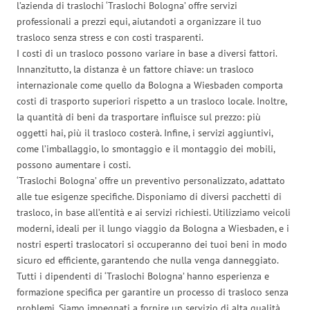
l’azienda di traslochi ‘Traslochi Bologna’ offre servizi
professionali a prezzi equi, aiutandoti a organizzare il tuo
trasloco senza stress e con costi trasparenti.
I costi di un trasloco possono variare in base a diversi fattori.
Innanzitutto, la distanza è un fattore chiave: un trasloco
internazionale come quello da Bologna a Wiesbaden comporta
costi di trasporto superiori rispetto a un trasloco locale. Inoltre,
la quantità di beni da trasportare influisce sul prezzo: più
oggetti hai, più il trasloco costerà. Infine, i servizi aggiuntivi,
come l’imballaggio, lo smontaggio e il montaggio dei mobili,
possono aumentare i costi.
‘Traslochi Bologna’ offre un preventivo personalizzato, adattato
alle tue esigenze specifiche. Disponiamo di diversi pacchetti di
trasloco, in base all’entità e ai servizi richiesti. Utilizziamo veicoli
moderni, ideali per il lungo viaggio da Bologna a Wiesbaden, e i
nostri esperti traslocatori si occuperanno dei tuoi beni in modo
sicuro ed efficiente, garantendo che nulla venga danneggiato.
Tutti i dipendenti di ‘Traslochi Bologna’ hanno esperienza e
formazione specifica per garantire un processo di trasloco senza
problemi. Siamo impegnati a fornire un servizio di alta qualità,