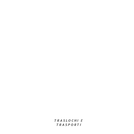
TRASLOCHI E
TRASPORTI​