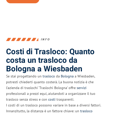
INFO
Costi di Trasloco: Quanto
costa un trasloco da
Bologna a Wiesbaden
Se stai progettando un
trasloco
da
Bologna
a Wiesbaden,
potresti chiederti quanto costerà. La buona notizia è che
l’azienda di traslochi ‘Traslochi Bologna’ offre
servizi
professionali a prezzi equi, aiutandoti a organizzare il tuo
trasloco senza stress e con
costi
trasparenti.
I costi di un trasloco possono variare in base a diversi fattori.
Innanzitutto, la distanza è un fattore chiave: un
trasloco