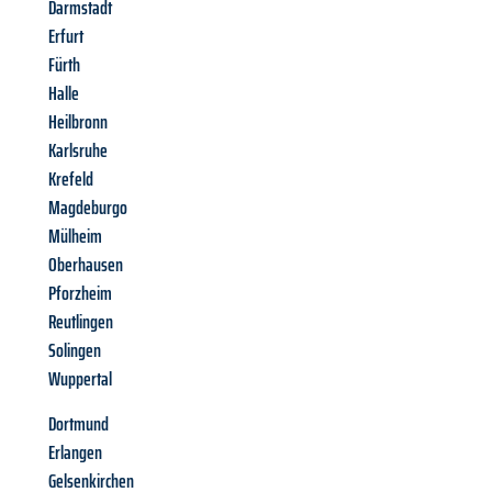
Darmstadt
Erfurt
Fürth
Halle
Heilbronn
Karlsruhe
Krefeld
Magdeburgo
Mülheim
Oberhausen
Pforzheim
Reutlingen
Solingen
Wuppertal
Dortmund
Erlangen
Gelsenkirchen