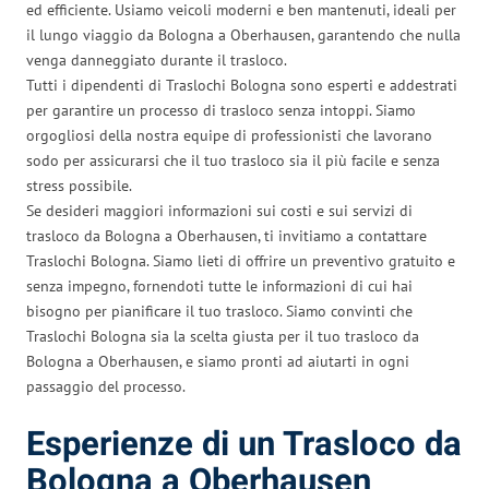
ed efficiente. Usiamo veicoli moderni e ben mantenuti, ideali per
il lungo viaggio da Bologna a Oberhausen, garantendo che nulla
venga danneggiato durante il trasloco.
Tutti i dipendenti di Traslochi Bologna sono esperti e addestrati
per garantire un processo di trasloco senza intoppi. Siamo
orgogliosi della nostra equipe di professionisti che lavorano
sodo per assicurarsi che il tuo trasloco sia il più facile e senza
stress possibile.
Se desideri maggiori informazioni sui costi e sui servizi di
trasloco da Bologna a Oberhausen, ti invitiamo a contattare
Traslochi Bologna. Siamo lieti di offrire un preventivo gratuito e
senza impegno, fornendoti tutte le informazioni di cui hai
bisogno per pianificare il tuo trasloco. Siamo convinti che
Traslochi Bologna sia la scelta giusta per il tuo trasloco da
Bologna a Oberhausen, e siamo pronti ad aiutarti in ogni
passaggio del processo.
Esperienze di un Trasloco da
Bologna a Oberhausen