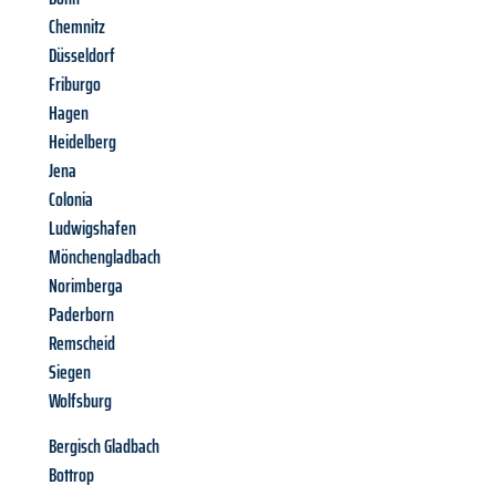
Chemnitz
Düsseldorf
Friburgo
Hagen
Heidelberg
Jena
Colonia
Ludwigshafen
Mönchengladbach
Norimberga
Paderborn
Remscheid
Siegen
Wolfsburg
Bergisch Gladbach
Bottrop