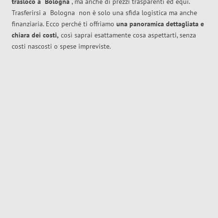
trasloco
a
Bologna
, ma anche di prezzi trasparenti ed equi.
Trasferirsi a
Bologna
non è solo una sfida logistica ma anche
finanziaria. Ecco perché ti offriamo
una panoramica dettagliata e
chiara dei costi,
così saprai esattamente cosa aspettarti, senza
costi nascosti o spese impreviste.