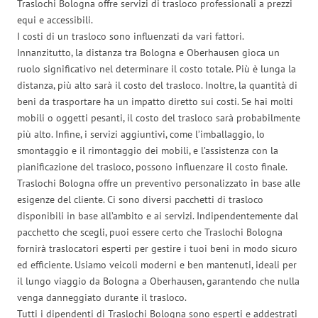
Traslochi Bologna offre servizi di trasloco professionali a prezzi
equi e accessibili.
I costi di un trasloco sono influenzati da vari fattori.
Innanzitutto, la distanza tra Bologna e Oberhausen gioca un
ruolo significativo nel determinare il costo totale. Più è lunga la
distanza, più alto sarà il costo del trasloco. Inoltre, la quantità di
beni da trasportare ha un impatto diretto sui costi. Se hai molti
mobili o oggetti pesanti, il costo del trasloco sarà probabilmente
più alto. Infine, i servizi aggiuntivi, come l’imballaggio, lo
smontaggio e il rimontaggio dei mobili, e l’assistenza con la
pianificazione del trasloco, possono influenzare il costo finale.
Traslochi Bologna offre un preventivo personalizzato in base alle
esigenze del cliente. Ci sono diversi pacchetti di trasloco
disponibili in base all’ambito e ai servizi. Indipendentemente dal
pacchetto che scegli, puoi essere certo che Traslochi Bologna
fornirà traslocatori esperti per gestire i tuoi beni in modo sicuro
ed efficiente. Usiamo veicoli moderni e ben mantenuti, ideali per
il lungo viaggio da Bologna a Oberhausen, garantendo che nulla
venga danneggiato durante il trasloco.
Tutti i dipendenti di Traslochi Bologna sono esperti e addestrati