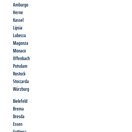
Amburgo
Herne
Kassel
Lipsia
Lubecca
Magonza
Monaco
Offenbach
Potsdam
Rostock
Stoccarda
Würzburg
Bielefeld
Brema
Dresda
Essen
Gottinga