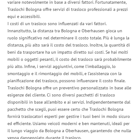
variare notevolmente in base a diversi fattori. Fortunatamente,
Traslochi Bologna offre servizi di trasloco professionali a prezzi
equi e accessibili.
I costi di un trasloco sono influenzati da vari fattori.
Innanzitutto, la distanza tra Bologna e Oberhausen gioca un
ruolo significativo nel determinare il costo totale. Più è lunga la
distanza, più alto sarà il costo del trasloco. Inoltre, la quantità di
beni da trasportare ha un impatto diretto sui costi. Se hai molti
mobili o oggetti pesanti, il costo del trasloco sarà probabilmente
più alto. Infine, i servizi aggiuntivi, come l’imballaggio, lo
smontaggio e il rimontaggio dei mobili, e l’assistenza con la
pianificazione del trasloco, possono influenzare il costo finale.
Traslochi Bologna offre un preventivo personalizzato in base alle
esigenze del cliente. Ci sono diversi pacchetti di trasloco
disponibili in base all’ambito e ai servizi. Indipendentemente dal
pacchetto che scegli, puoi essere certo che Traslochi Bologna
fornirà traslocatori esperti per gestire i tuoi beni in modo sicuro
ed efficiente. Usiamo veicoli moderni e ben mantenuti, ideali per
il lungo viaggio da Bologna a Oberhausen, garantendo che nulla
venga danneggiato durante il trasloco.