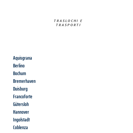
TRASLOCHI E
TRASPORTI​
Aquisgrana
Berlino
Bochum
Bremerhaven
Duisburg
Francoforte
Gütersloh
Hannover
Ingolstadt
Coblenza