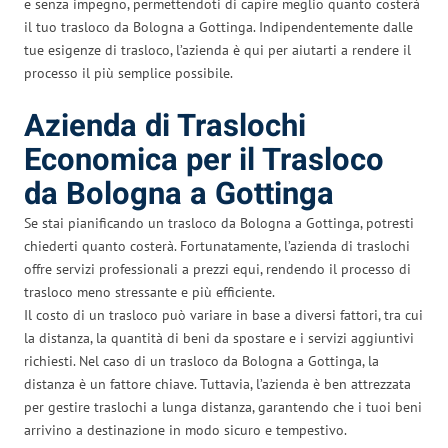
e senza impegno, permettendoti di capire meglio quanto costerà
il tuo trasloco da Bologna a Gottinga. Indipendentemente dalle
tue esigenze di trasloco, l’azienda è qui per aiutarti a rendere il
processo il più semplice possibile.
Azienda di Traslochi
Economica per il Trasloco
da Bologna a Gottinga
Se stai pianificando un trasloco da Bologna a Gottinga, potresti
chiederti quanto costerà. Fortunatamente, l’azienda di traslochi
offre servizi professionali a prezzi equi, rendendo il processo di
trasloco meno stressante e più efficiente.
Il costo di un trasloco può variare in base a diversi fattori, tra cui
la distanza, la quantità di beni da spostare e i servizi aggiuntivi
richiesti. Nel caso di un trasloco da Bologna a Gottinga, la
distanza è un fattore chiave. Tuttavia, l’azienda è ben attrezzata
per gestire traslochi a lunga distanza, garantendo che i tuoi beni
arrivino a destinazione in modo sicuro e tempestivo.