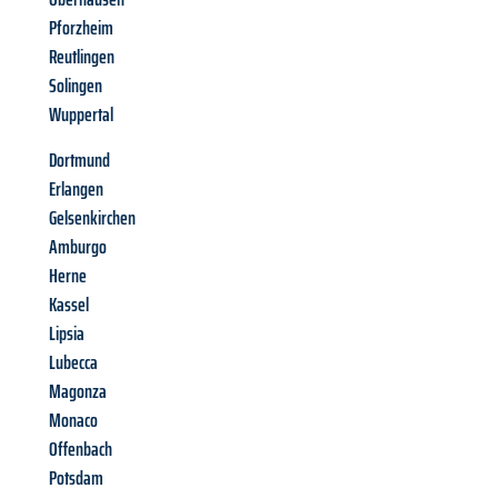
Pforzheim
Reutlingen
Solingen
Wuppertal
Dortmund
Erlangen
Gelsenkirchen
Amburgo
Herne
Kassel
Lipsia
Lubecca
Magonza
Monaco
Offenbach
Potsdam