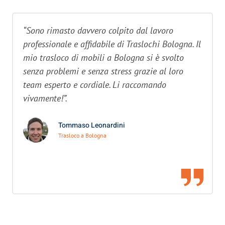
“Sono rimasto davvero colpito dal lavoro
professionale e affidabile di Traslochi Bologna. Il
mio trasloco di mobili a Bologna si è svolto
senza problemi e senza stress grazie al loro
team esperto e cordiale. Li raccomando
vivamente!”.
Tommaso Leonardini
Trasloco a Bologna