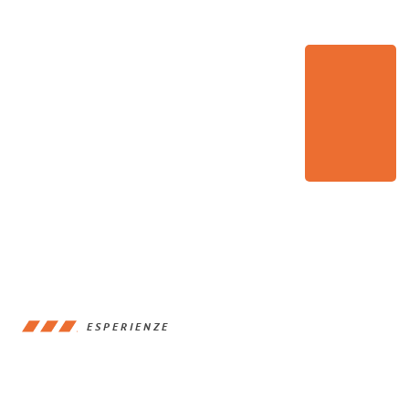
ESPERIENZE