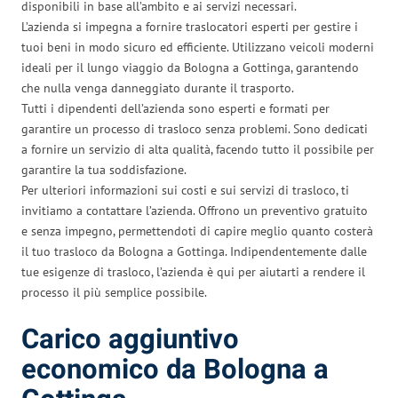
disponibili in base all’ambito e ai servizi necessari.
L’azienda si impegna a fornire traslocatori esperti per gestire i
tuoi beni in modo sicuro ed efficiente. Utilizzano veicoli moderni
ideali per il lungo viaggio da Bologna a Gottinga, garantendo
che nulla venga danneggiato durante il trasporto.
Tutti i dipendenti dell’azienda sono esperti e formati per
garantire un processo di trasloco senza problemi. Sono dedicati
a fornire un servizio di alta qualità, facendo tutto il possibile per
garantire la tua soddisfazione.
Per ulteriori informazioni sui costi e sui servizi di trasloco, ti
invitiamo a contattare l’azienda. Offrono un preventivo gratuito
e senza impegno, permettendoti di capire meglio quanto costerà
il tuo trasloco da Bologna a Gottinga. Indipendentemente dalle
tue esigenze di trasloco, l’azienda è qui per aiutarti a rendere il
processo il più semplice possibile.
Carico aggiuntivo
economico da Bologna a