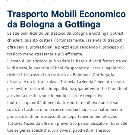
Trasporto Mobili Economico
da Bologna a Gottinga
Se stai pianificando un trasloco da Bologna a Gottinga, potresti
chiederti quanto costerà. Fortunatamente, l’azienda di traslochi
offre servizi professionali a prezzi equi, rendendo il processo di
trasloco meno stressante e più efficiente.
Il costo di un trasloco può variare in base a diversi fattori, tra cui
la distanza, la quantità di beni da spostare e i servizi aggiuntivi
richiesti. Nel caso di un trasloco da Bologna a Gottinga, la
distanza è un fattore chiave. Tuttavia, l’azienda è ben attrezzata
per gestire traslochi a lunga distanza, garantendo che i tuoi beni
arrivino a destinazione in modo sicuro e tempestivo.
Inoltre, la quantità di beni da trasportare influisce anche sui
costi. Un trasloco di una casa monofamiliare sarà naturalmente
più costoso di un trasloco di un appartamento monolocale.
Tuttavia, l’azienda offre un preventivo personalizzato in base alle
tue esigenze specifiche, con diversi pacchetti di trasloco