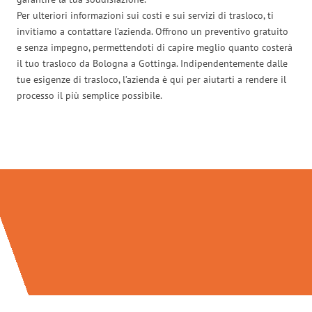
Per ulteriori informazioni sui costi e sui servizi di trasloco, ti
invitiamo a contattare l’azienda. Offrono un preventivo gratuito
e senza impegno, permettendoti di capire meglio quanto costerà
il tuo trasloco da Bologna a Gottinga. Indipendentemente dalle
tue esigenze di trasloco, l’azienda è qui per aiutarti a rendere il
processo il più semplice possibile.
Traslochi Bologna in numeri: