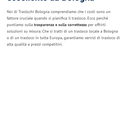
Noi di Traslochi Bologna comprendiamo che i costi sono un
fattore cruciale quando si pianifica il trasloco. Ecco perché
puntiamo sulla
trasparenza e sulla correttezza
per offrirti
soluzioni su misura. Che si tratti di un trasloco locale a Bologna
o di un trasloco in tutta Europa, garantiamo servizi di trasloco di
alta qualità a prezzi competitivi.