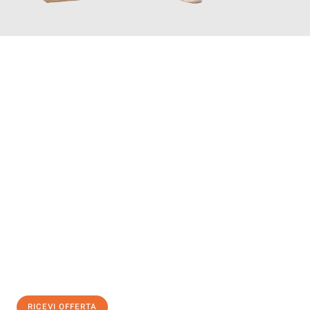
INFORMATI ORA
Scopri con Traslochi Bologna quanto può essere
facile e senza
stress il tuo trasloco a Bologna
. Il nostro team di esperti è
pronto ad assicurarti una transizione senza intoppi nella tua
nuova casa.
Ottieni subito
un'offerta non vincolante
e
risparmia € 100:
RICEVI OFFERTA
0299948957