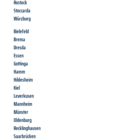
Rostock
Stoccarda
Würzburg
Bielefeld
Brema
Dresda
Essen
Gottinga
Hamm
Hildesheim
Kiel
Leverkusen
Mannheim
Münster
Oldenburg
Recklinghausen
Saarbrücken