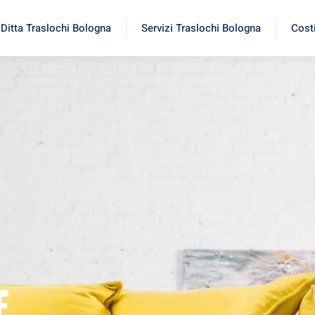
Ditta Traslochi Bologna
Servizi Traslochi Bologna
Costi