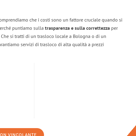
omprendiamo che i costi sono un fattore cruciale quando si
 perché puntiamo sulla
trasparenza e sulla correttezza
per
. Che si tratti di un trasloco locale a Bologna o di un
rantiamo servizi di trasloco di alta qualità a prezzi
NON VINCOLANTE