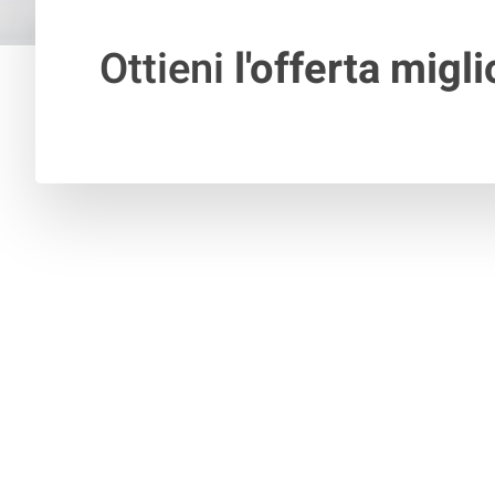
Ottieni
l'offerta migli