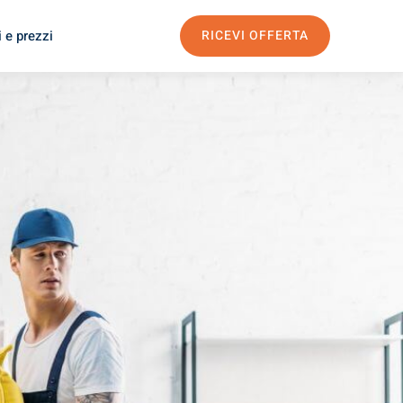
 e prezzi
RICEVI OFFERTA