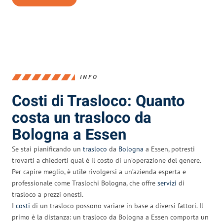
INFO
Costi di Trasloco: Quanto
costa un trasloco da
Bologna a Essen
Se stai pianificando un
trasloco
da
Bologna
a Essen, potresti
trovarti a chiederti qual è il costo di un’operazione del genere.
Per capire meglio, è utile rivolgersi a un’azienda esperta e
professionale come Traslochi Bologna, che offre
servizi
di
trasloco a prezzi onesti.
I
costi
di un trasloco possono variare in base a diversi fattori. Il
primo è la distanza: un trasloco da Bologna a Essen comporta un