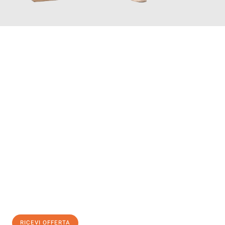
INFORMATI ORA
Scopri con Traslochi Bologna quanto può essere
facile e senza
stress il tuo trasloco a Bologna
. Il nostro team di esperti è
pronto ad assicurarti una transizione senza intoppi nella tua
nuova casa.
Ottieni subito
un'offerta non vincolante
e
risparmia € 100:
RICEVI OFFERTA
0299948957