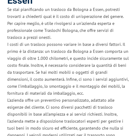
Essen
Se stai pianificando un trasloco da Bologna a Essen, potresti
trovarti a chiederti qual è il costo di un’operazione del genere.
Per capire meglio, è utile rivolgersi a un’azienda esperta e
professionale come Traslochi Bologna, che offre servizi di
trasloco a prezzi onesti.
I costi di un trasloco possono variare in base a diversi fattori. Il
primo è la distanza: un trasloco da Bologna a Essen comporta un
viaggio di oltre 1.000 chilometri, e questo incide sicuramente sul
costo finale. Inoltre, è necessario considerare la quantità di beni
da trasportare. Se hai molti mobili o oggetti di grandi
dimensioni, il costo aumenterà. Infine, ci sono i servizi aggiuntivi,
come l’imballaggio, lo smontaggio e il montaggio dei mobili, la
fornitura di materiali da imballaggio, ecc.
L’azienda offre un preventivo personalizzato, adattato alle
esigenze del cliente. Ci sono diversi pacchetti di trasloco
disponibili in base all’ampiezza e ai servizi richiesti. Inoltre,
l’azienda mette a disposizione traslocatori esperti per gestire i
tuoi beni in modo sicuro ed efficiente, garantendo che nulla si
danneggi. I veicoli moderni utilizzati per il trasporto sono