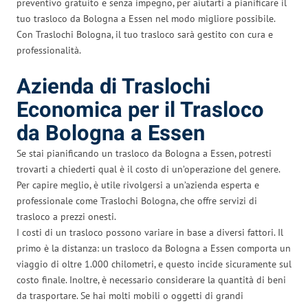
preventivo gratuito e senza impegno, per aiutarti a pianificare il
tuo trasloco da Bologna a Essen nel modo migliore possibile.
Con Traslochi Bologna, il tuo trasloco sarà gestito con cura e
professionalità.
Azienda di Traslochi
Economica per il Trasloco
da Bologna a Essen
Se stai pianificando un trasloco da Bologna a Essen, potresti
trovarti a chiederti qual è il costo di un’operazione del genere.
Per capire meglio, è utile rivolgersi a un’azienda esperta e
professionale come Traslochi Bologna, che offre servizi di
trasloco a prezzi onesti.
I costi di un trasloco possono variare in base a diversi fattori. Il
primo è la distanza: un trasloco da Bologna a Essen comporta un
viaggio di oltre 1.000 chilometri, e questo incide sicuramente sul
costo finale. Inoltre, è necessario considerare la quantità di beni
da trasportare. Se hai molti mobili o oggetti di grandi