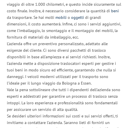
viaggio di oltre 1.000 chilometri, e questo incide sicuramente sul
costo finale. Inoltre, è necessario considerare la quantità di
beni
da trasportare. Se hai molti
mobili
o
oggetti
di grandi
dimensioni, il costo aumenterà. Infine, ci sono i servizi aggiuntivi,
come l’imballaggio, lo smontaggio e il montaggio dei mobili, la
fornitura di materiali da imballaggio, ecc.
L’azienda offre un preventivo personalizzato, adattato alle
esigenze del cliente. Ci sono diversi pacchetti di trasloco
disponibili in base all’ampiezza e ai servizi richiesti. Inoltre,
l’azienda mette a disposizione traslocatori esperti per gestire i
tuoi beni in modo sicuro ed efficiente, garantendo che nulla si
danneggi. I veicoli moderni utilizzati per il trasporto sono
l’ideale per il lungo viaggio da Bologna a Essen.
Vale la pena sottolineare che tutti i dipendenti dell’azienda sono
esperti e addestrati per garantire un processo di trasloco senza
intoppi. La loro esperienza e professionalità sono fondamentali
per assicurare un servizio di alta qualità.
Se desideri ulteriori informazioni sui costi e sui servizi offerti, ti
invitiamo a contattare l’azienda. Saranno lieti di fornirti un