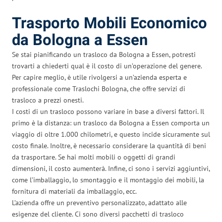
Trasporto Mobili Economico
da Bologna a Essen
Se stai pianificando un trasloco da Bologna a Essen, potresti
trovarti a chiederti qual è il costo di un’operazione del genere.
Per capire meglio, è utile rivolgersi a un’azienda esperta e
professionale come Traslochi Bologna, che offre servizi di
trasloco a prezzi onesti.
I costi di un trasloco possono variare in base a diversi fattori. Il
primo è la distanza: un trasloco da Bologna a Essen comporta un
viaggio di oltre 1.000 chilometri, e questo incide sicuramente sul
costo finale. Inoltre, è necessario considerare la quantità di beni
da trasportare. Se hai molti mobili o oggetti di grandi
dimensioni, il costo aumenterà. Infine, ci sono i servizi aggiuntivi,
come l’imballaggio, lo smontaggio e il montaggio dei mobili, la
fornitura di materiali da imballaggio, ecc.
L’azienda offre un preventivo personalizzato, adattato alle
esigenze del cliente. Ci sono diversi pacchetti di trasloco