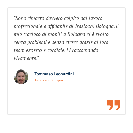
“Sono rimasto davvero colpito dal lavoro
professionale e affidabile di Traslochi Bologna. Il
mio trasloco di mobili a Bologna si è svolto
senza problemi e senza stress grazie al loro
team esperto e cordiale. Li raccomando
vivamente!”.
Tommaso Leonardini
Trasloco a Bologna