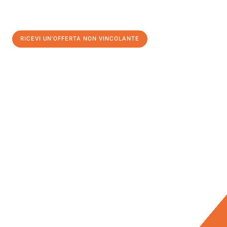
RICEVI UN'OFFERTA NON VINCOLANTE