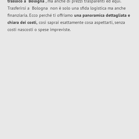
trasloco
a
Bologna
, ma anche di prezzi trasparenti ed equi.
Trasferirsi a
Bologna
non è solo una sfida logistica ma anche
finanziaria. Ecco perché ti offriamo
una panoramica dettagliata e
chiara dei costi,
così saprai esattamente cosa aspettarti, senza
costi nascosti o spese impreviste.