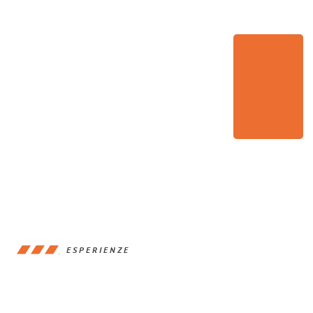
ESPERIENZE