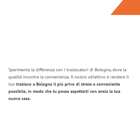
Sperimenta la differenza con i traslocatori di Bologna, dove la
qualità incontra la convenienza. Il nostro obiettivo è rendere il
tuo
trasloco a Bologna il più privo di stress e conveniente
possibile, in modo che tu possa aspettarti con ansia la tua
nuova casa.