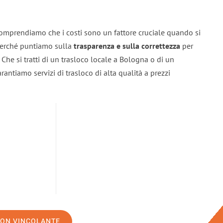
omprendiamo che i costi sono un fattore cruciale quando si
 perché puntiamo sulla
trasparenza e sulla correttezza
per
. Che si tratti di un trasloco locale a Bologna o di un
rantiamo servizi di trasloco di alta qualità a prezzi
NON VINCOLANTE