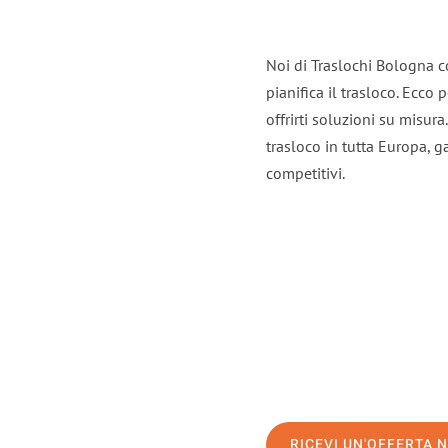
Noi di Traslochi Bologna c
pianifica il trasloco. Ecco
offrirti soluzioni su misura
trasloco in tutta Europa, ga
competitivi.
RICEVI UN'OFFERTA 