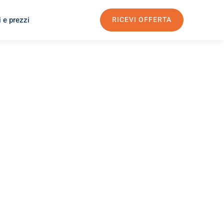
 e prezzi
RICEVI OFFERTA